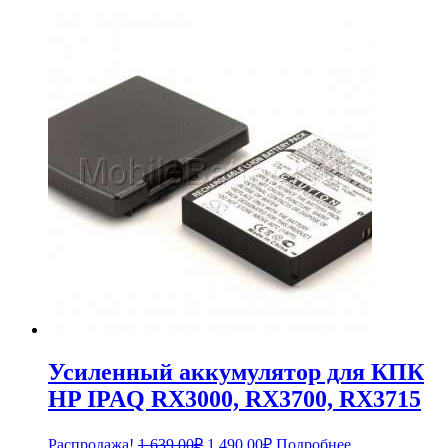
Усиленный аккумулятор для КПК
HP IPAQ RX3000, RX3700, RX3715
Первоначальная
Текущая
Распродажа!
1,639.00
₽
1,490.00
₽
Подробнее