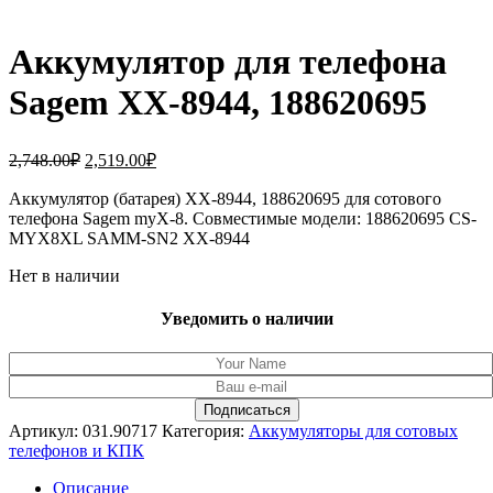
Аккумулятор для телефона
Sagem XX-8944, 188620695
Первоначальная
Текущая
2,748.00
₽
2,519.00
₽
цена
цена:
составляла
Аккумулятор (батарея) XX-8944, 188620695 для сотового
2,519.00₽.
телефона Sagem myX-8. Совместимые модели: 188620695 CS-
2,748.00₽.
MYX8XL SAMM-SN2 XX-8944
Нет в наличии
Уведомить о наличии
Артикул:
031.90717
Категория:
Аккумуляторы для сотовых
телефонов и КПК
Описание