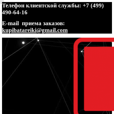
Телефон клиентской службы: +7 (499)
490-64-16
E-mail приема заказов:
kupibatareiki@gmail.com
Перейти
Перейти
к
к
навигации
содержимому