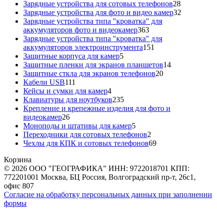
товаров
28
Зарядные устройства для сотовых телефонов
28
товаров
32
Зарядные устройства для фото и видео камер
32
товара
Зарядные устройства типа "кроватка" для
363
аккумуляторов фото и видеокамер
363
товара
Зарядные устройства типа "кроватка" для
151
аккумуляторов электроинструмента
151
5
товар
Защитные корпуса для камер
5
товаров
14
Защитные пленки для экранов планшетов
14
20
товаров
Защитные сткла для экранов телефонов
20
111
товаров
Кабели USB
111
товаров
4
Кейсы и сумки для камер
4
товара
235
Клавиатуры для ноутбуков
235
товаров
Крепление и крепежные изделия для фото и
26
видеокамер
26
товаров
5
Моноподы и штативы для камер
5
товаров
2
Переходники для сотовых телефонов
2
товара
69
Чехлы для КПК и сотовых телефонов
69
товаров
Корзина
© 2026 ООО "ГЕОГРАФИКА" ИНН: 9722018701 КПП:
772201001 Москва, БЦ Россия, Волгоградский пр-т, 26с1,
офис 807
Согласие на обработку персональных данных при заполнении
формы