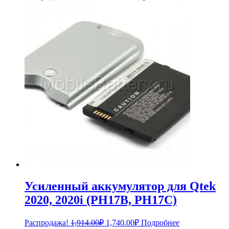
цена
цена:
составляла
440.00₽.
484.00₽.
Усиленный аккумулятор для Qtek
2020, 2020i (PH17B, PH17C)
Первоначальная
Текущая
Распродажа!
1,914.00
₽
1,740.00
₽
Подробнее