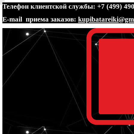
Телефон клиентской службы: +7 (499) 490
E-mail приема заказов:
kupibatareiki@gm
Перейти
Перейти
к
к
навигации
содержимому