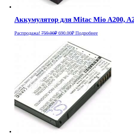
Аккумулятор для Mitac Mio A200, A2
Первоначальная
Текущая
Распродажа!
759.00
₽
690.00
₽
Подробнее
цена
цена:
составляла
690.00₽.
759.00₽.