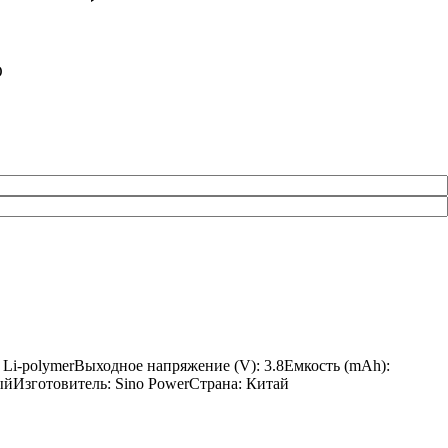
O
Li-polymerВыходное напряжение (V): 3.8Емкость (mAh):
ныйИзготовитель: Sino PowerСтрана: Китай