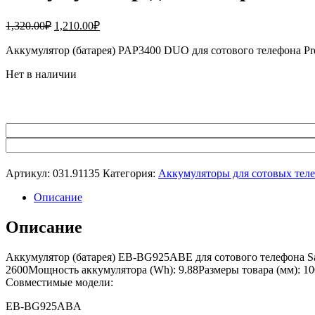
Первоначальная
Текущая
1,320.00
₽
1,210.00
₽
цена
цена:
составляла
Аккумулятор (батарея) PAP3400 DUO для сотового телефона Pr
1,210.00₽.
1,320.00₽.
Нет в наличии
Артикул:
031.91135
Категория:
Аккумуляторы для сотовых тел
Описание
Описание
Аккумулятор (батарея) EB-BG925ABE для сотового телефона S
2600Мощность аккумулятора (Wh): 9.88Размеры товара (мм): 100
Совместимые модели:
EB-BG925ABA