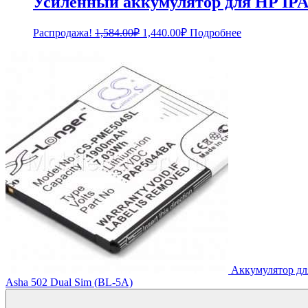
Усиленный аккумулятор для HP IP
Первоначальная
Текущая
Распродажа!
1,584.00
₽
1,440.00
₽
Подробнее
цена
цена:
составляла
1,440.00₽.
1,584.00₽.
Аккумулятор для
Asha 502 Dual Sim (BL-5A)