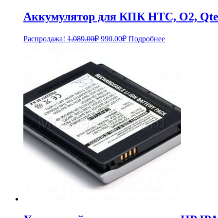
Аккумулятор для КПК HTC, O2, Qt
Первоначальная
Текущая
Распродажа!
1,089.00
₽
990.00
₽
Подробнее
цена
цена:
составляла
990.00₽.
1,089.00₽.