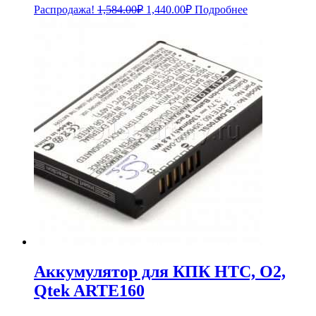
Первоначальная
Текущая
Распродажа!
1,584.00
₽
1,440.00
₽
Подробнее
цена
цена:
составляла
1,440.00₽.
1,584.00₽.
Аккумулятор для КПК HTC, O2,
Qtek ARTE160