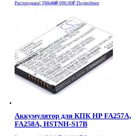
Первоначальная
Текущая
Распродажа!
759.00
₽
690.00
₽
Подробнее
цена
цена:
составляла
690.00₽.
759.00₽.
Аккумулятор для КПК HP FA257A,
FA258A, HSTNH-S17B