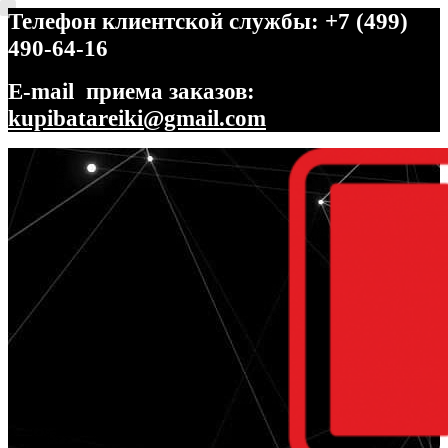
Телефон клиентской службы: +7 (499)
490-64-16
E-mail приема заказов:
kupibatareiki@gmail.com
Перейти
Перейти
к
к
навигации
содержимому