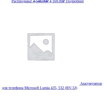
Первоначальная
Текущая
Распродажа!
4,548.00
₽
4,169.00
₽
Подробнее
цена
цена:
составляла
4,169.00₽.
4,548.00₽.
Аккумулятор
для телефона Microsoft Lumia 435, 532 (BV-5J)