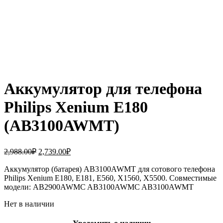
Аккумулятор для телефона
Philips Xenium E180
(AB3100AWMT)
Первоначальная
Текущая
2,988.00
₽
2,739.00
₽
цена
цена:
составляла
Аккумулятор (батарея) AB3100AWMT для сотового телефона
2,739.00₽.
Philips Xenium E180, E181, E560, X1560, X5500. Совместимые
2,988.00₽.
модели: AB2900AWMC AB3100AWMC AB3100AWMT
Нет в наличии