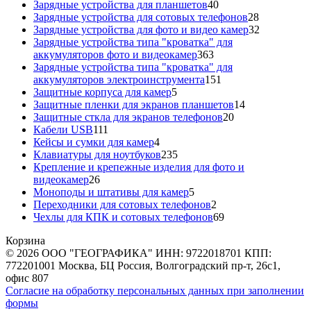
40
товара
Зарядные устройства для планшетов
40
товаров
28
Зарядные устройства для сотовых телефонов
28
товаров
32
Зарядные устройства для фото и видео камер
32
товара
Зарядные устройства типа "кроватка" для
363
аккумуляторов фото и видеокамер
363
товара
Зарядные устройства типа "кроватка" для
151
аккумуляторов электроинструмента
151
5
товар
Защитные корпуса для камер
5
товаров
14
Защитные пленки для экранов планшетов
14
20
товаров
Защитные сткла для экранов телефонов
20
111
товаров
Кабели USB
111
товаров
4
Кейсы и сумки для камер
4
товара
235
Клавиатуры для ноутбуков
235
товаров
Крепление и крепежные изделия для фото и
26
видеокамер
26
товаров
5
Моноподы и штативы для камер
5
товаров
2
Переходники для сотовых телефонов
2
товара
69
Чехлы для КПК и сотовых телефонов
69
товаров
Корзина
© 2026 ООО "ГЕОГРАФИКА" ИНН: 9722018701 КПП:
772201001 Москва, БЦ Россия, Волгоградский пр-т, 26с1,
офис 807
Согласие на обработку персональных данных при заполнении
формы