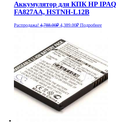
Аккумулятор для КПК HP IPAQ
FA827AA, HSTNH-L12B
Первоначальная
Текущая
Распродажа!
4,788.00
₽
4,389.00
₽
Подробнее
цена
цена:
составляла
4,389.00₽.
4,788.00₽.