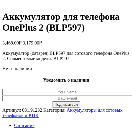
Аккумулятор для телефона
OnePlus 2 (BLP597)
Первоначальная
Текущая
3,468.00
₽
3,179.00
₽
цена
цена:
составляла
Аккумулятор (батарея) BLP597 для сотового телефона OnePlus
3,179.00₽.
2. Совместимые модели: BLP597
3,468.00₽.
Нет в наличии
Уведомить о наличии
Артикул:
031.91232
Категория:
Аккумуляторы для сотовых
телефонов и КПК
Описание