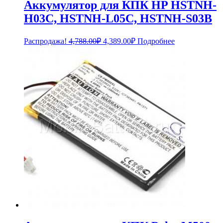
Аккумулятор для КПК HP HSTNH-
H03C, HSTNH-L05C, HSTNH-S03B
Первоначальная
Текущая
Распродажа!
4,788.00
₽
4,389.00
₽
Подробнее
цена
цена:
составляла
4,389.00₽.
4,788.00₽.