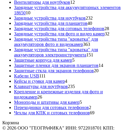
12
товара
Вентиляторы для ноутбуков
12
товаров
Зарядные устройства для аккумуляторных элементов
10
18650
10
товаров
232
Зарядные устройства для ноутбуков
232
40
товара
Зарядные устройства для планшетов
40
товаров
28
Зарядные устройства для сотовых телефонов
28
товаров
32
Зарядные устройства для фото и видео камер
32
товара
Зарядные устройства типа "кроватка" для
363
аккумуляторов фото и видеокамер
363
товара
Зарядные устройства типа "кроватка" для
151
аккумуляторов электроинструмента
151
5
товар
Защитные корпуса для камер
5
товаров
14
Защитные пленки для экранов планшетов
14
20
товаров
Защитные сткла для экранов телефонов
20
111
товаров
Кабели USB
111
товаров
4
Кейсы и сумки для камер
4
товара
235
Клавиатуры для ноутбуков
235
товаров
Крепление и крепежные изделия для фото и
26
видеокамер
26
товаров
5
Моноподы и штативы для камер
5
товаров
2
Переходники для сотовых телефонов
2
товара
69
Чехлы для КПК и сотовых телефонов
69
товаров
Корзина
© 2026 ООО "ГЕОГРАФИКА" ИНН: 9722018701 КПП: