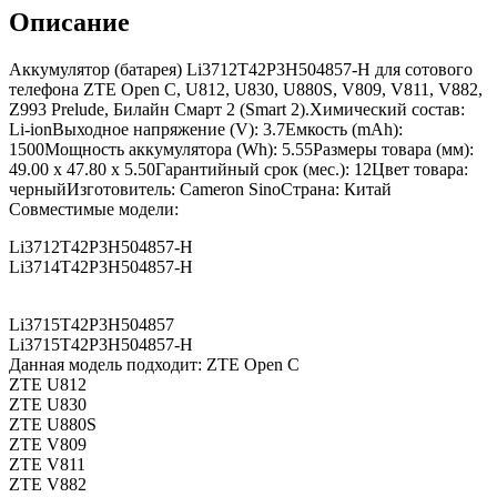
Описание
Аккумулятор (батарея) Li3712T42P3H504857-H для сотового
телефона ZTE Open C, U812, U830, U880S, V809, V811, V882,
Z993 Prelude, Билайн Смарт 2 (Smart 2).Химический состав:
Li-ionВыходное напряжение (V): 3.7Емкость (mAh):
1500Мощность аккумулятора (Wh): 5.55Размеры товара (мм):
49.00 x 47.80 x 5.50Гарантийный срок (мес.): 12Цвет товара:
черныйИзготовитель: Cameron SinoСтрана: Китай
Совместимые модели:
Li3712T42P3H504857-H
Li3714T42P3H504857-H
Li3715T42P3H504857
Li3715T42P3H504857-H
Данная модель подходит: ZTE Open C
ZTE U812
ZTE U830
ZTE U880S
ZTE V809
ZTE V811
ZTE V882