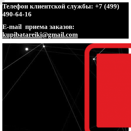
Телефон клиентской службы: +7 (499)
490-64-16
E-mail приема заказов:
kupibatareiki@gmail.com
Перейти
Перейти
к
к
навигации
содержимому