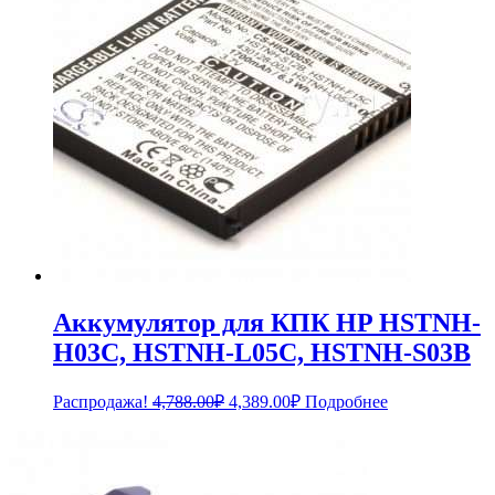
Аккумулятор для КПК HP HSTNH-
H03C, HSTNH-L05C, HSTNH-S03B
Первоначальная
Текущая
Распродажа!
4,788.00
₽
4,389.00
₽
Подробнее
цена
цена:
составляла
4,389.00₽.
4,788.00₽.