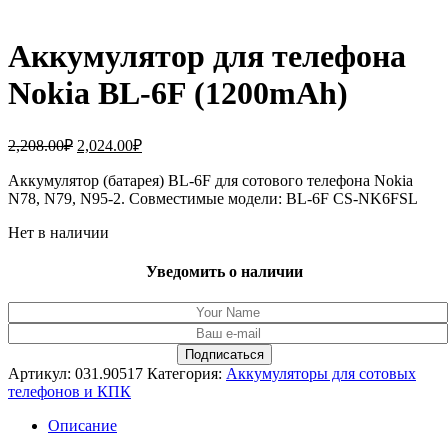
Аккумулятор для телефона
Nokia BL-6F (1200mAh)
Первоначальная
Текущая
2,208.00
₽
2,024.00
₽
цена
цена:
составляла
Аккумулятор (батарея) BL-6F для сотового телефона Nokia
2,024.00₽.
N78, N79, N95-2. Совместимые модели: BL-6F CS-NK6FSL
2,208.00₽.
Нет в наличии
Уведомить о наличии
Артикул:
031.90517
Категория:
Аккумуляторы для сотовых
телефонов и КПК
Описание