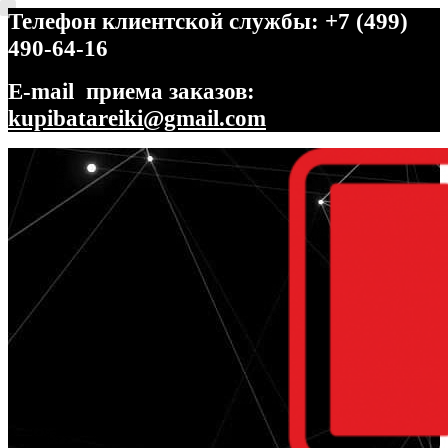
Телефон клиентской службы: +7 (499)
490-64-16
E-mail приема заказов:
kupibatareiki@gmail.com
Перейти
Перейти
к
к
навигации
содержимому