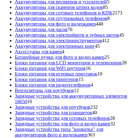
5
товара
Аккумуляторы для ресиверов и усилителей
5
85
товаров
Аккумуляторы для сканеров штрих кодов
85
товаров
2173
Аккумуляторы для сотовых телефонов и КПК
2173
8
товара
Аккумуляторы для спутниковых телефонов
8
440
товаров
Аккумуляторы для фото и видеокамер
440
76
товаров
Аккумуляторы для часов
76
товаров
45
Аккумуляторы для электробритв и зубных щеток
45
412
товар
Аккумуляторы для электроинструментов
412
45
товаров
Аккумуляторы для электронных книг
45
4
товаров
Аксессуары для камер
4
товара
25
Батарейные ручки для фото и видео камер
25
товаров
28
Блоки питания для LCD мониторов и телевизоров
28
16
това
Блоки питания для WiFi роутеров
16
товаров
10
Блоки питания для игровых приставок
10
15
товаров
Блоки питания для принтеров
15
товаров
4
Блоки питания для радиотелефонов
4
12
товара
Вентиляторы для ноутбуков
12
товаров
Зарядные устройства для аккумуляторных элементов
10
18650
10
товаров
232
Зарядные устройства для ноутбуков
232
40
товара
Зарядные устройства для планшетов
40
товаров
28
Зарядные устройства для сотовых телефонов
28
товаров
32
Зарядные устройства для фото и видео камер
32
товара
Зарядные устройства типа "кроватка" для
363
аккумуляторов фото и видеокамер
363