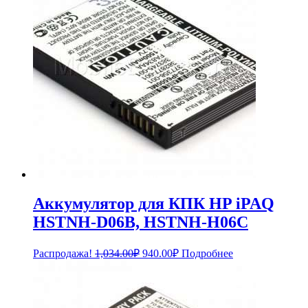
Аккумулятор для КПК HP iPAQ
HSTNH-D06B, HSTNH-H06C
Первоначальная
Текущая
Распродажа!
1,034.00
₽
940.00
₽
Подробнее
цена
цена:
составляла
940.00₽.
1,034.00₽.