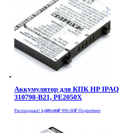
Аккумулятор для КПК HP IPAQ
310798-B21, PE2050X
Первоначальная
Текущая
Распродажа!
1,089.00
₽
990.00
₽
Подробнее
цена
цена:
составляла
990.00₽.
1,089.00₽.