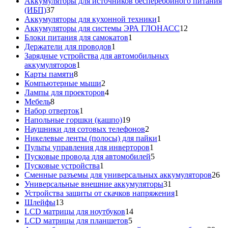
товар
Аккумуляторы для источников бесперебойного питания
37
(ИБП)
37
товаров
1
Аккумуляторы для кухонной техники
1
товар
12
Аккумуляторы для системы ЭРА ГЛОНАСС
12
1
товаров
Блоки питания для самокатов
1
1
товар
Держатели для проводов
1
товар
Зарядные устройства для автомобильных
1
аккумуляторов
1
8
товар
Карты памяти
8
товаров
2
Компьютерные мыши
2
товара
4
Лампы для проекторов
4
8
товара
Мебель
8
товаров
1
Набор отверток
1
товар
19
Напольные горшки (кашпо)
19
товаров
2
Наушники для сотовых телефонов
2
товара
1
Никелевые ленты (полосы) для пайки
1
1
товар
Пульты управления для инверторов
1
товар
5
Пусковые провода для автомобилей
5
1
товаров
Пусковые устройства
1
товар
26
Сменные разъемы для универсальных аккумуляторов
26
31
то
Универсальные внешние аккумуляторы
31
товар
1
Устройства защиты от скачков напряжения
1
13
товар
Шлейфы
13
товаров
14
LCD матрицы для ноутбуков
14
5
товаров
LCD матрицы для планшетов
5