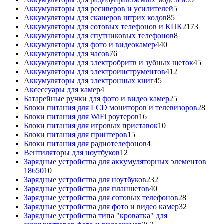
5
товара
Аккумуляторы для ресиверов и усилителей
5
85
товаров
Аккумуляторы для сканеров штрих кодов
85
товаров
2173
Аккумуляторы для сотовых телефонов и КПК
2173
8
товара
Аккумуляторы для спутниковых телефонов
8
440
товаров
Аккумуляторы для фото и видеокамер
440
76
товаров
Аккумуляторы для часов
76
товаров
45
Аккумуляторы для электробритв и зубных щеток
45
412
товар
Аккумуляторы для электроинструментов
412
45
товаров
Аккумуляторы для электронных книг
45
4
товаров
Аксессуары для камер
4
товара
25
Батарейные ручки для фото и видео камер
25
товаров
28
Блоки питания для LCD мониторов и телевизоров
28
16
това
Блоки питания для WiFi роутеров
16
товаров
10
Блоки питания для игровых приставок
10
15
товаров
Блоки питания для принтеров
15
товаров
4
Блоки питания для радиотелефонов
4
12
товара
Вентиляторы для ноутбуков
12
товаров
Зарядные устройства для аккумуляторных элементов
10
18650
10
товаров
232
Зарядные устройства для ноутбуков
232
40
товара
Зарядные устройства для планшетов
40
товаров
28
Зарядные устройства для сотовых телефонов
28
товаров
32
Зарядные устройства для фото и видео камер
32
товара
Зарядные устройства типа "кроватка" для