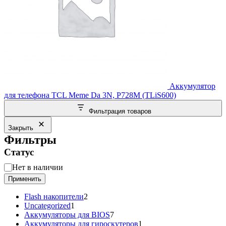
Аккумулятор
для телефона TCL Meme Da 3N, P728M (TLiS600)
Фильтрация товаров
Закрыть
Фильтры
Статус
Статус
Нет в наличии
Применить
2
Flash накопители
2
1
товара
Uncategorized
1
товар
7
Аккумуляторы для BIOS
7
товаров
1
Аккумуляторы для гироскутеров
1