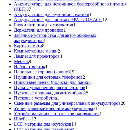
товар
Аккумуляторы для источников бесперебойного питания
37
(ИБП)
37
товаров
1
Аккумуляторы для кухонной техники
1
товар
12
Аккумуляторы для системы ЭРА ГЛОНАСС
12
1
товаров
Блоки питания для самокатов
1
1
товар
Держатели для проводов
1
товар
Зарядные устройства для автомобильных
1
аккумуляторов
1
8
товар
Карты памяти
8
товаров
2
Компьютерные мыши
2
товара
4
Лампы для проекторов
4
8
товара
Мебель
8
товаров
1
Набор отверток
1
товар
19
Напольные горшки (кашпо)
19
товаров
2
Наушники для сотовых телефонов
2
товара
1
Никелевые ленты (полосы) для пайки
1
1
товар
Пульты управления для инверторов
1
товар
5
Пусковые провода для автомобилей
5
1
товаров
Пусковые устройства
1
товар
26
Сменные разъемы для универсальных аккумуляторов
26
31
то
Универсальные внешние аккумуляторы
31
товар
1
Устройства защиты от скачков напряжения
1
13
товар
Шлейфы
13
товаров
14
LCD матрицы для ноутбуков
14
5
товаров
LCD матрицы для планшетов
5