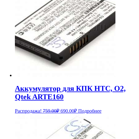
Аккумулятор для КПК HTC, O2,
Qtek ARTE160
Первоначальная
Текущая
Распродажа!
759.00
₽
690.00
₽
Подробнее
цена
цена:
составляла
690.00₽.
759.00₽.