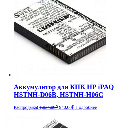
Аккумулятор для КПК HP iPAQ
HSTNH-D06B, HSTNH-H06C
Первоначальная
Текущая
Распродажа!
1,034.00
₽
940.00
₽
Подробнее
цена
цена:
составляла
940.00₽.
1,034.00₽.