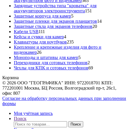
363
аккумуляторов фото и видеокамер
363
товара
Зарядные устройства типа "кроватка" для
151
аккумуляторов электроинструмента
151
5
товар
Защитные корпуса для камер
5
товаров
14
Защитные пленки для экранов планшетов
14
20
товаров
Защитные сткла для экранов телефонов
20
111
товаров
Кабели USB
111
товаров
4
Кейсы и сумки для камер
4
товара
235
Клавиатуры для ноутбуков
235
товаров
Крепление и крепежные изделия для фото и
26
видеокамер
26
товаров
5
Моноподы и штативы для камер
5
товаров
2
Переходники для сотовых телефонов
2
товара
69
Чехлы для КПК и сотовых телефонов
69
товаров
Корзина
© 2026 ООО "ГЕОГРАФИКА" ИНН: 9722018701 КПП:
772201001 Москва, БЦ Россия, Волгоградский пр-т, 26с1,
офис 807
Согласие на обработку персональных данных при заполнении
формы
Моя учётная запись
Поиск
Искать:
Поиск