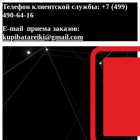
Телефон клиентской службы: +7 (499)
490-64-16
E-mail приема заказов:
kupibatareiki@gmail.com
Перейти
Перейти
к
к
навигации
содержимому