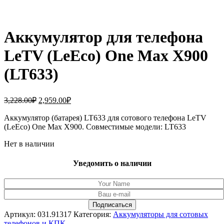
Аккумулятор для телефона
LeTV (LeEco) One Max X900
(LT633)
Первоначальная
Текущая
3,228.00
₽
2,959.00
₽
цена
цена:
составляла
Аккумулятор (батарея) LT633 для сотового телефона LeTV
2,959.00₽.
(LeEco) One Max X900. Совместимые модели: LT633
3,228.00₽.
Нет в наличии
Уведомить о наличии
Артикул:
031.91317
Категория:
Аккумуляторы для сотовых
телефонов и КПК