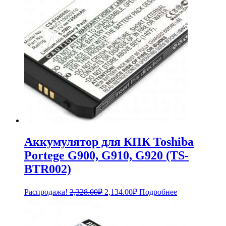
Аккумулятор для КПК Toshiba
Portege G900, G910, G920 (TS-
BTR002)
Первоначальная
Текущая
Распродажа!
2,328.00
₽
2,134.00
₽
Подробнее
цена
цена:
составляла
2,134.00₽.
2,328.00₽.