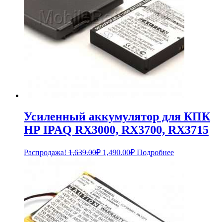
Усиленный аккумулятор для КПК
HP IPAQ RX3000, RX3700, RX3715
Первоначальная
Текущая
Распродажа!
1,639.00
₽
1,490.00
₽
Подробнее
цена
цена:
составляла
1,490.00₽.
1,639.00₽.