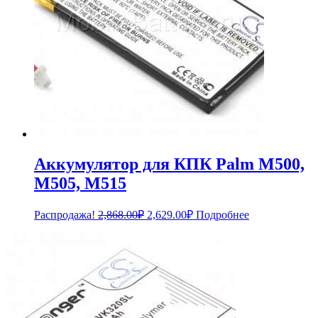
Аккумулятор для КПК Palm M500,
M505, M515
Первоначальная
Текущая
Распродажа!
2,868.00
₽
2,629.00
₽
Подробнее
цена
цена:
составляла
2,629.00₽.
2,868.00₽.