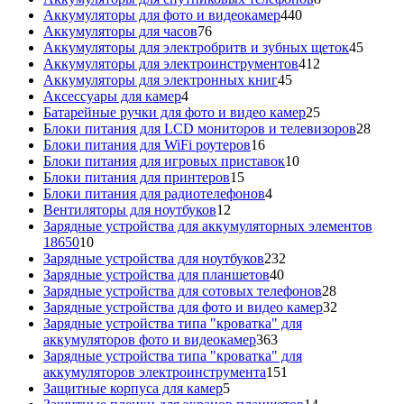
440
товаров
Аккумуляторы для фото и видеокамер
440
76
товаров
Аккумуляторы для часов
76
товаров
45
Аккумуляторы для электробритв и зубных щеток
45
412
товар
Аккумуляторы для электроинструментов
412
45
товаров
Аккумуляторы для электронных книг
45
4
товаров
Аксессуары для камер
4
товара
25
Батарейные ручки для фото и видео камер
25
товаров
28
Блоки питания для LCD мониторов и телевизоров
28
16
това
Блоки питания для WiFi роутеров
16
товаров
10
Блоки питания для игровых приставок
10
15
товаров
Блоки питания для принтеров
15
товаров
4
Блоки питания для радиотелефонов
4
12
товара
Вентиляторы для ноутбуков
12
товаров
Зарядные устройства для аккумуляторных элементов
10
18650
10
товаров
232
Зарядные устройства для ноутбуков
232
40
товара
Зарядные устройства для планшетов
40
товаров
28
Зарядные устройства для сотовых телефонов
28
товаров
32
Зарядные устройства для фото и видео камер
32
товара
Зарядные устройства типа "кроватка" для
363
аккумуляторов фото и видеокамер
363
товара
Зарядные устройства типа "кроватка" для
151
аккумуляторов электроинструмента
151
5
товар
Защитные корпуса для камер
5
товаров
14