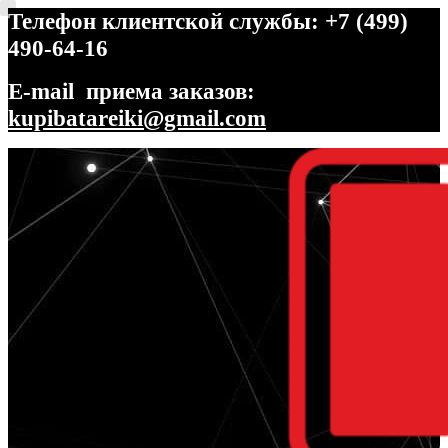
Телефон клиентской службы: +7 (499)
490-64-16
E-mail приема заказов:
kupibatareiki@gmail.com
Перейти
Перейти
к
к
навигации
содержимому