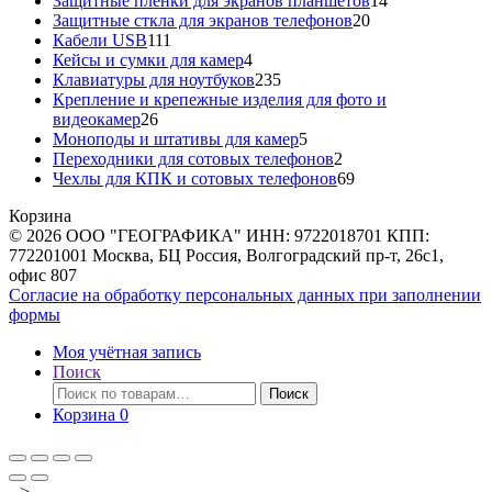
Защитные пленки для экранов планшетов
14
20
товаров
Защитные сткла для экранов телефонов
20
111
товаров
Кабели USB
111
товаров
4
Кейсы и сумки для камер
4
товара
235
Клавиатуры для ноутбуков
235
товаров
Крепление и крепежные изделия для фото и
26
видеокамер
26
товаров
5
Моноподы и штативы для камер
5
товаров
2
Переходники для сотовых телефонов
2
товара
69
Чехлы для КПК и сотовых телефонов
69
товаров
Корзина
© 2026 ООО "ГЕОГРАФИКА" ИНН: 9722018701 КПП:
772201001 Москва, БЦ Россия, Волгоградский пр-т, 26с1,
офис 807
Согласие на обработку персональных данных при заполнении
формы
Моя учётная запись
Поиск
Искать:
Поиск
Корзина
0
-->