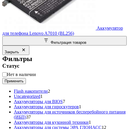
Аккумулятор
для телефона Lenovo A7010 (BL256)
Фильтрация товаров
Закрыть
Фильтры
Статус
Статус
Нет в наличии
Применить
2
Flash накопители
2
1
товара
Uncategorized
1
товар
7
Аккумуляторы для BIOS
7
товаров
1
Аккумуляторы для гироскутеров
1
товар
Аккумуляторы для источников бесперебойного питания
37
(ИБП)
37
товаров
1
Аккумуляторы для кухонной техники
1
товар
12
Аккумуляторы для системы ЭРА ГЛОНАСС
12