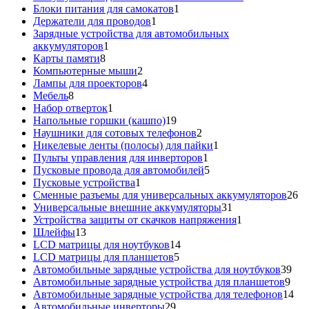
1
товаров
Блоки питания для самокатов
1
1
товар
Держатели для проводов
1
товар
Зарядные устройства для автомобильных
1
аккумуляторов
1
8
товар
Карты памяти
8
товаров
2
Компьютерные мыши
2
товара
4
Лампы для проекторов
4
8
товара
Мебель
8
товаров
1
Набор отверток
1
товар
19
Напольные горшки (кашпо)
19
товаров
2
Наушники для сотовых телефонов
2
товара
1
Никелевые ленты (полосы) для пайки
1
1
товар
Пульты управления для инверторов
1
товар
5
Пусковые провода для автомобилей
5
1
товаров
Пусковые устройства
1
товар
26
Сменные разъемы для универсальных аккумуляторов
26
31
то
Универсальные внешние аккумуляторы
31
товар
1
Устройства защиты от скачков напряжения
1
13
товар
Шлейфы
13
товаров
14
LCD матрицы для ноутбуков
14
5
товаров
LCD матрицы для планшетов
5
товаров
39
Автомобильные зарядные устройства для ноутбуков
39
9
тов
Автомобильные зарядные устройства для планшетов
9
тов
14
Автомобильные зарядные устройства для телефонов
14
29
то
Автомобильные инверторы
29