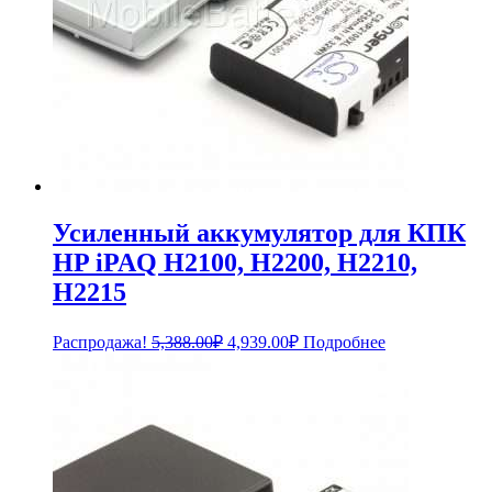
Усиленный аккумулятор для КПК
HP iPAQ H2100, H2200, H2210,
H2215
Первоначальная
Текущая
Распродажа!
5,388.00
₽
4,939.00
₽
Подробнее
цена
цена:
составляла
4,939.00₽.
5,388.00₽.