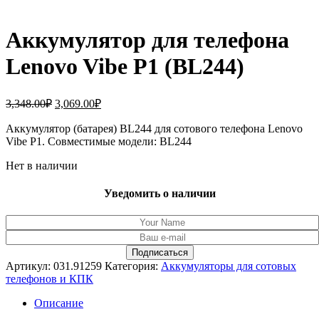
Аккумулятор для телефона
Lenovo Vibe P1 (BL244)
Первоначальная
Текущая
3,348.00
₽
3,069.00
₽
цена
цена:
составляла
Аккумулятор (батарея) BL244 для сотового телефона Lenovo
3,069.00₽.
Vibe P1. Совместимые модели: BL244
3,348.00₽.
Нет в наличии
Уведомить о наличии
Артикул:
031.91259
Категория:
Аккумуляторы для сотовых
телефонов и КПК
Описание