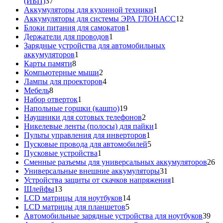
37
(ИБП)
37
товаров
1
Аккумуляторы для кухонной техники
1
товар
12
Аккумуляторы для системы ЭРА ГЛОНАСС
12
1
товаров
Блоки питания для самокатов
1
1
товар
Держатели для проводов
1
товар
Зарядные устройства для автомобильных
1
аккумуляторов
1
8
товар
Карты памяти
8
товаров
2
Компьютерные мыши
2
товара
4
Лампы для проекторов
4
8
товара
Мебель
8
товаров
1
Набор отверток
1
товар
19
Напольные горшки (кашпо)
19
товаров
2
Наушники для сотовых телефонов
2
товара
1
Никелевые ленты (полосы) для пайки
1
1
товар
Пульты управления для инверторов
1
товар
5
Пусковые провода для автомобилей
5
1
товаров
Пусковые устройства
1
товар
26
Сменные разъемы для универсальных аккумуляторов
26
31
то
Универсальные внешние аккумуляторы
31
товар
1
Устройства защиты от скачков напряжения
1
13
товар
Шлейфы
13
товаров
14
LCD матрицы для ноутбуков
14
5
товаров
LCD матрицы для планшетов
5
товаров
39
Автомобильные зарядные устройства для ноутбуков
39