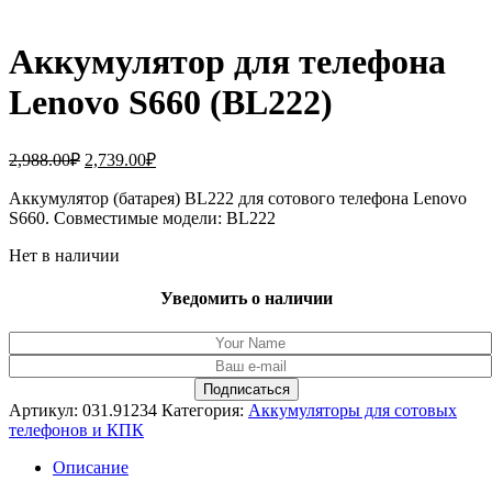
Аккумулятор для телефона
Lenovo S660 (BL222)
Первоначальная
Текущая
2,988.00
₽
2,739.00
₽
цена
цена:
составляла
Аккумулятор (батарея) BL222 для сотового телефона Lenovo
2,739.00₽.
S660. Совместимые модели: BL222
2,988.00₽.
Нет в наличии
Уведомить о наличии
Артикул:
031.91234
Категория:
Аккумуляторы для сотовых
телефонов и КПК
Описание