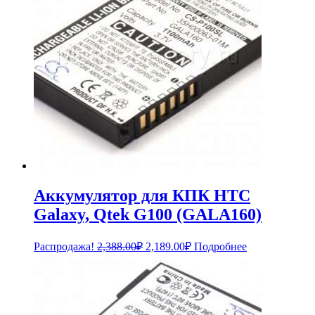
Аккумулятор для КПК HTC
Galaxy, Qtek G100 (GALA160)
Первоначальная
Текущая
Распродажа!
2,388.00
₽
2,189.00
₽
Подробнее
цена
цена:
составляла
2,189.00₽.
2,388.00₽.