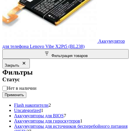
Аккумулятор
для телефона Lenovo Vibe X2Pt5 (BL238)
Фильтрация товаров
Закрыть
Фильтры
Статус
Статус
Нет в наличии
Применить
2
Flash накопители
2
1
товара
Uncategorized
1
товар
7
Аккумуляторы для BIOS
7
товаров
1
Аккумуляторы для гироскутеров
1
товар
Аккумуляторы для источников бесперебойного питания