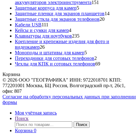
151
аккумуляторов электроинструмента
151
5
товар
Защитные корпуса для камер
5
товаров
14
Защитные пленки для экранов планшетов
14
20
товаров
Защитные сткла для экранов телефонов
20
111
товаров
Кабели USB
111
товаров
4
Кейсы и сумки для камер
4
товара
235
Клавиатуры для ноутбуков
235
товаров
Крепление и крепежные изделия для фото и
26
видеокамер
26
товаров
5
Моноподы и штативы для камер
5
товаров
2
Переходники для сотовых телефонов
2
товара
69
Чехлы для КПК и сотовых телефонов
69
товаров
Корзина
© 2026 ООО "ГЕОГРАФИКА" ИНН: 9722018701 КПП:
772201001 Москва, БЦ Россия, Волгоградский пр-т, 26с1,
офис 807
Согласие на обработку персональных данных при заполнении
формы
Моя учётная запись
Поиск
Искать:
Поиск
Корзина
0