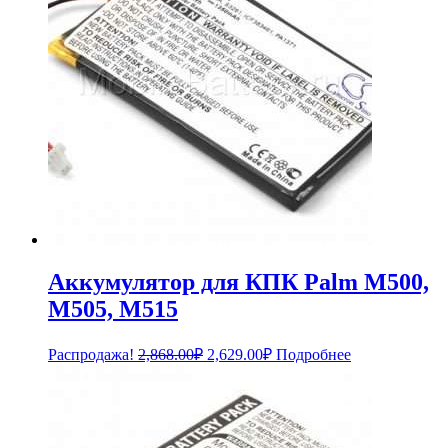
Аккумулятор для КПК Palm M500,
M505, M515
Первоначальная
Текущая
Распродажа!
2,868.00
₽
2,629.00
₽
Подробнее
цена
цена:
составляла
2,629.00₽.
2,868.00₽.