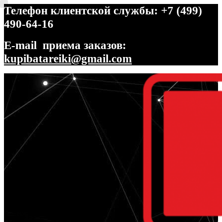
Телефон клиентской службы: +7 (499)
490-64-16
E-mail приема заказов:
kupibatareiki@gmail.com
Перейти
Перейти
к
к
навигации
содержимому