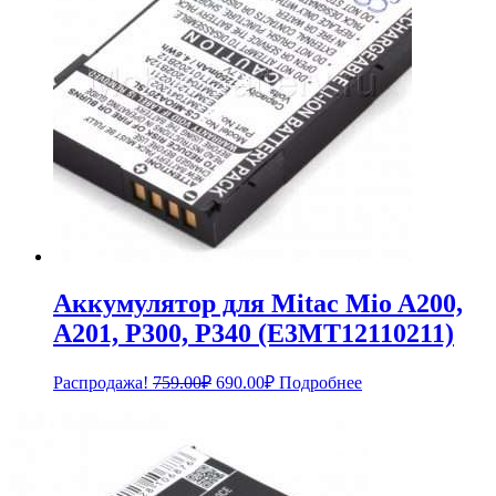
Аккумулятор для Mitac Mio A200,
A201, P300, P340 (E3MT12110211)
Первоначальная
Текущая
Распродажа!
759.00
₽
690.00
₽
Подробнее
цена
цена:
составляла
690.00₽.
759.00₽.