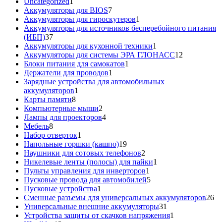
1
товара
Uncategorized
1
товар
7
Аккумуляторы для BIOS
7
товаров
1
Аккумуляторы для гироскутеров
1
товар
Аккумуляторы для источников бесперебойного питания
37
(ИБП)
37
товаров
1
Аккумуляторы для кухонной техники
1
товар
12
Аккумуляторы для системы ЭРА ГЛОНАСС
12
1
товаров
Блоки питания для самокатов
1
1
товар
Держатели для проводов
1
товар
Зарядные устройства для автомобильных
1
аккумуляторов
1
8
товар
Карты памяти
8
товаров
2
Компьютерные мыши
2
товара
4
Лампы для проекторов
4
8
товара
Мебель
8
товаров
1
Набор отверток
1
товар
19
Напольные горшки (кашпо)
19
товаров
2
Наушники для сотовых телефонов
2
товара
1
Никелевые ленты (полосы) для пайки
1
1
товар
Пульты управления для инверторов
1
товар
5
Пусковые провода для автомобилей
5
1
товаров
Пусковые устройства
1
товар
26
Сменные разъемы для универсальных аккумуляторов
26
31
то
Универсальные внешние аккумуляторы
31
товар
1
Устройства защиты от скачков напряжения
1