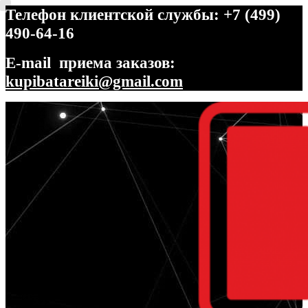
Телефон клиентской службы: +7 (499)
490-64-16
E-mail приема заказов:
kupibatareiki@gmail.com
Перейти
Перейти
к
к
навигации
содержимому