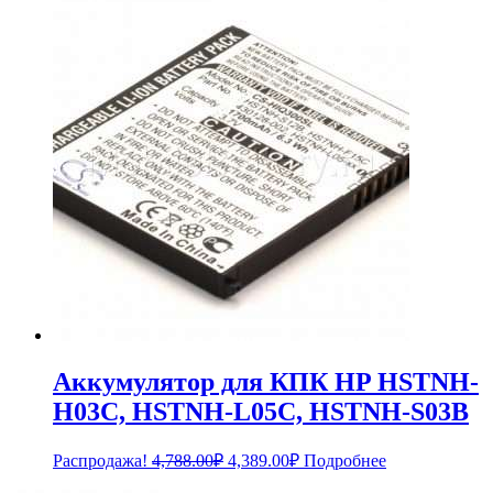
составляла
790.00₽.
869.00₽.
Аккумулятор для КПК HP HSTNH-
H03C, HSTNH-L05C, HSTNH-S03B
Первоначальная
Текущая
Распродажа!
4,788.00
₽
4,389.00
₽
Подробнее
цена
цена: