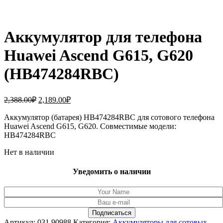
Аккумулятор для телефона
Huawei Ascend G615, G620
(HB474284RBC)
Первоначальная
Текущая
2,388.00
₽
2,189.00
₽
цена
цена:
составляла
Аккумулятор (батарея) HB474284RBC для сотового телефона
2,189.00₽.
Huawei Ascend G615, G620. Совместимые модели:
2,388.00₽.
HB474284RBC
Нет в наличии
Уведомить о наличии
Артикул:
031.90988
Категория:
Аккумуляторы для сотовых