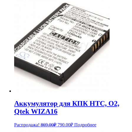
составляла
3,179.00₽.
3,468.00₽.
Аккумулятор для КПК HTC, O2,
Qtek WIZA16
Первоначальная
Текущая
Распродажа!
869.00
₽
790.00
₽
Подробнее
цена
цена: