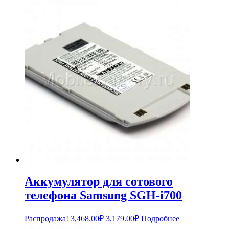
Аккумулятор для сотового
телефона Samsung SGH-i700
Первоначальная
Текущая
Распродажа!
3,468.00
₽
3,179.00
₽
Подробнее
цена
цена: