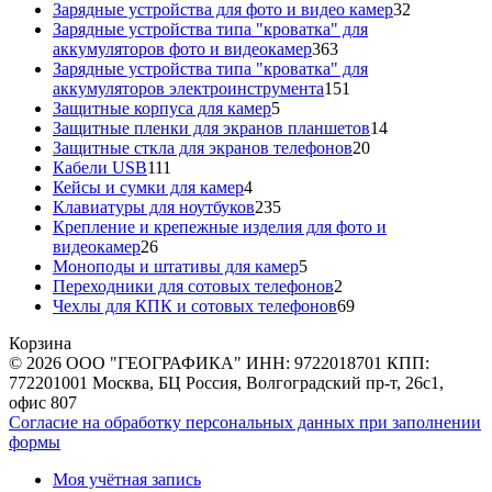
товаров
32
Зарядные устройства для фото и видео камер
32
товара
Зарядные устройства типа "кроватка" для
363
аккумуляторов фото и видеокамер
363
товара
Зарядные устройства типа "кроватка" для
151
аккумуляторов электроинструмента
151
5
товар
Защитные корпуса для камер
5
товаров
14
Защитные пленки для экранов планшетов
14
20
товаров
Защитные сткла для экранов телефонов
20
111
товаров
Кабели USB
111
товаров
4
Кейсы и сумки для камер
4
товара
235
Клавиатуры для ноутбуков
235
товаров
Крепление и крепежные изделия для фото и
26
видеокамер
26
товаров
5
Моноподы и штативы для камер
5
товаров
2
Переходники для сотовых телефонов
2
товара
69
Чехлы для КПК и сотовых телефонов
69
товаров
Корзина
© 2026 ООО "ГЕОГРАФИКА" ИНН: 9722018701 КПП:
772201001 Москва, БЦ Россия, Волгоградский пр-т, 26с1,
офис 807
Согласие на обработку персональных данных при заполнении
формы
Моя учётная запись