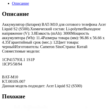
Описание
Описание
Аккумулятор (батарея) BAT-M10 для сотового телефона Acer
Liquid S2 (S500).Химический состав: Li-polymerВыходное
напряжение (V): 3.8Емкость (mAh): 3000Мощность
аккумулятора (Wh): 11.4Размеры товара (мм): 96.86 x 56.66 x
4.35Гарантийный срок (мес.): 12Цвет товара:
черныйИзготовитель: Cameron SinoСтрана: Китай
Совместимые модели:
1CP415793L1 1S1P
1ICP5/58/94
BAT-M10
KT.0010S.007
Данная модель подходит: Acer Liquid S2 (S500)
Похожие