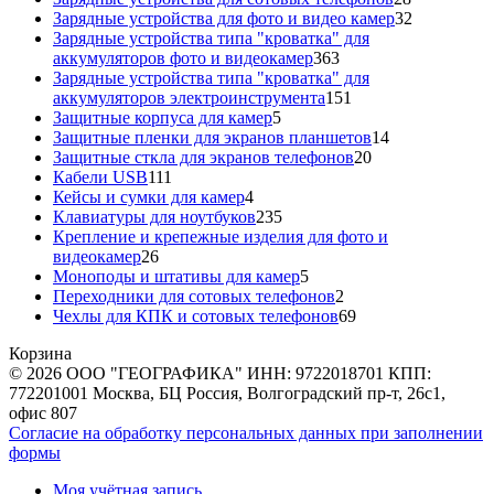
товаров
32
Зарядные устройства для фото и видео камер
32
товара
Зарядные устройства типа "кроватка" для
363
аккумуляторов фото и видеокамер
363
товара
Зарядные устройства типа "кроватка" для
151
аккумуляторов электроинструмента
151
5
товар
Защитные корпуса для камер
5
товаров
14
Защитные пленки для экранов планшетов
14
20
товаров
Защитные сткла для экранов телефонов
20
111
товаров
Кабели USB
111
товаров
4
Кейсы и сумки для камер
4
товара
235
Клавиатуры для ноутбуков
235
товаров
Крепление и крепежные изделия для фото и
26
видеокамер
26
товаров
5
Моноподы и штативы для камер
5
товаров
2
Переходники для сотовых телефонов
2
товара
69
Чехлы для КПК и сотовых телефонов
69
товаров
Корзина
© 2026 ООО "ГЕОГРАФИКА" ИНН: 9722018701 КПП:
772201001 Москва, БЦ Россия, Волгоградский пр-т, 26с1,
офис 807
Согласие на обработку персональных данных при заполнении
формы
Моя учётная запись