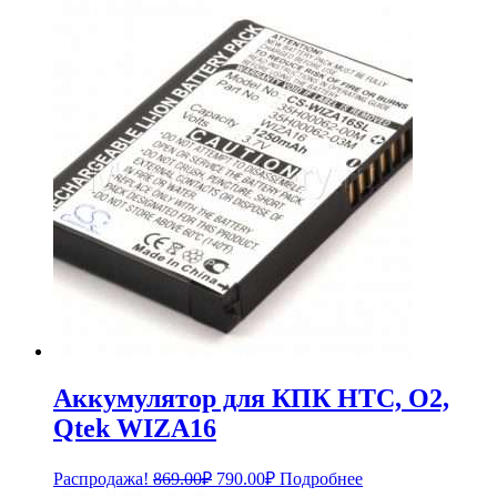
цена
цена:
составляла
4,939.00₽.
5,388.00₽.
Аккумулятор для КПК HTC, O2,
Qtek WIZA16
Первоначальная
Текущая
Распродажа!
869.00
₽
790.00
₽
Подробнее
цена
цена: