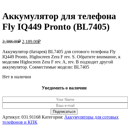
Аккумулятор для телефона
Fly IQ449 Pronto (BL7405)
Первоначальная
Текущая
2,388.00
₽
2,189.00
₽
цена
цена:
составляла
Аккумулятор (батарея) BL7405 для сотового телефона Fly
2,189.00₽.
IQ449 Pronto, Highscreen Zera F rev. S. Обратите внимание, к
2,388.00₽.
моделям Highscreen Zera F rev. A, rev. B подходит другой
аккумулятор. Совместимые модели: BL7405
Нет в наличии
Уведомить о наличии
Артикул:
031.91168
Категория:
Аккумуляторы для сотовых
телефонов и КПК