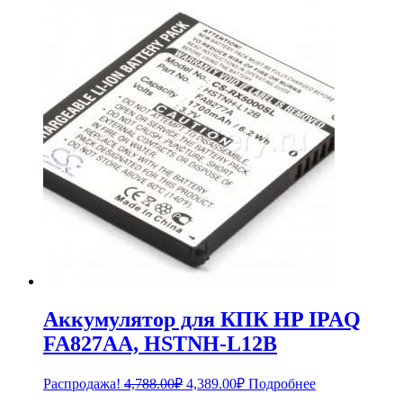
составляла
790.00₽.
869.00₽.
Аккумулятор для КПК HP IPAQ
FA827AA, HSTNH-L12B
Первоначальная
Текущая
Распродажа!
4,788.00
₽
4,389.00
₽
Подробнее
цена
цена: