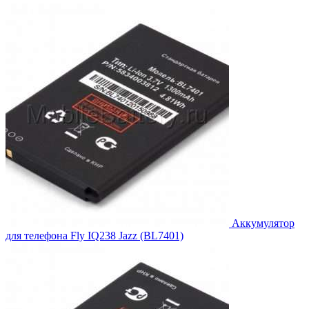
составляла
4,389.00₽.
4,788.00₽.
Аккумулятор
для телефона Fly IQ238 Jazz (BL7401)