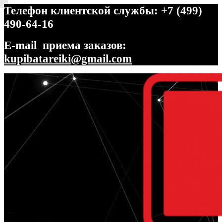
Телефон клиентской службы: +7 (499)
490-64-16
E-mail приема заказов:
kupibatareiki@gmail.com
Перейти
Перейти
к
к
навигации
содержимому