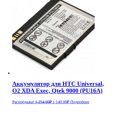
4,788.00₽.
Аккумулятор для HTC Universal,
O2 XDA Exec, Qtek 9000 (PU16A)
Первоначальная
Текущая
Распродажа!
1,254.00
₽
1,140.00
₽
Подробнее
цена
цена:
составляла
1,140.00₽.