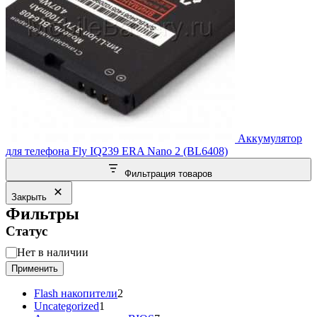
Аккумулятор
для телефона Fly IQ239 ERA Nano 2 (BL6408)
Фильтрация товаров
Закрыть
Фильтры
Статус
Статус
Нет в наличии
Применить
2
Flash накопители
2
1
товара
Uncategorized
1