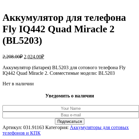
Аккумулятор для телефона
Fly IQ442 Quad Miracle 2
(BL5203)
Первоначальная
Текущая
2,208.00
₽
2,024.00
₽
цена
цена:
составляла
Аккумулятор (батарея) BL5203 для сотового телефона Fly
2,024.00₽.
IQ442 Quad Miracle 2. Совместимые модели: BL5203
2,208.00₽.
Нет в наличии
Уведомить о наличии
Артикул:
031.91163
Категория:
Аккумуляторы для сотовых
телефонов и КПК