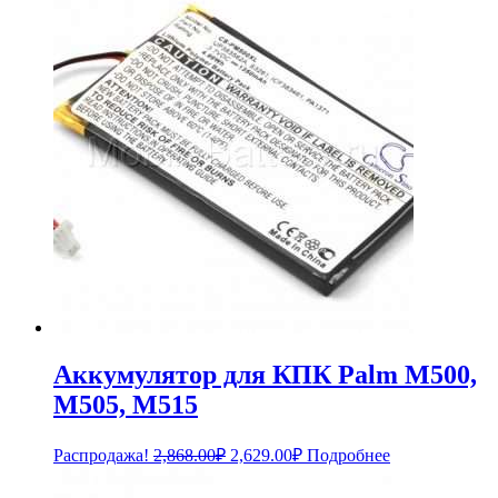
Аккумулятор для КПК Palm M500,
M505, M515
Первоначальная
Текущая
Распродажа!
2,868.00
₽
2,629.00
₽
Подробнее
цена
цена:
составляла
2,629.00₽.