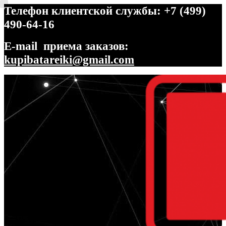
Телефон клиентской службы: +7 (499)
490-64-16
E-mail приема заказов:
kupibatareiki@gmail.com
Перейти
Перейти
к
к
навигации
содержимому