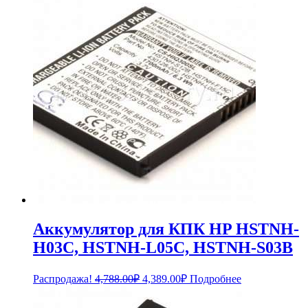
2,868.00₽.
Аккумулятор для КПК HP HSTNH-
H03C, HSTNH-L05C, HSTNH-S03B
Первоначальная
Текущая
Распродажа!
4,788.00
₽
4,389.00
₽
Подробнее
цена
цена:
составляла
4,389.00₽.