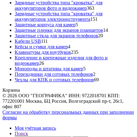
товара
Зарядные устройства типа "кроватка" для
363
аккумуляторов фото и видеокамер
363
товара
Зарядные устройства типа "кроватка" для
151
аккумуляторов электроинструмента
151
5
товар
Защитные корпуса для камер
5
товаров
14
Защитные пленки для экранов планшетов
14
20
товаров
Защитные сткла для экранов телефонов
20
111
товаров
Кабели USB
111
товаров
4
Кейсы и сумки для камер
4
товара
235
Клавиатуры для ноутбуков
235
товаров
Крепление и крепежные изделия для фото и
26
видеокамер
26
товаров
5
Моноподы и штативы для камер
5
товаров
2
Переходники для сотовых телефонов
2
товара
69
Чехлы для КПК и сотовых телефонов
69
товаров
Корзина
© 2026 ООО "ГЕОГРАФИКА" ИНН: 9722018701 КПП:
772201001 Москва, БЦ Россия, Волгоградский пр-т, 26с1,
офис 807
Согласие на обработку персональных данных при заполнении
формы
Моя учётная запись
Поиск