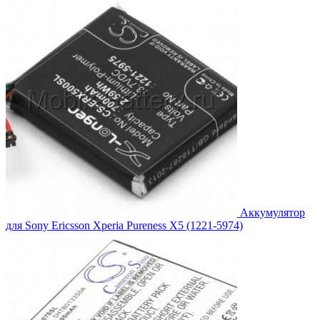
1,089.00₽.
Аккумулятор
для Sony Ericsson Xperia Pureness X5 (1221-5974)