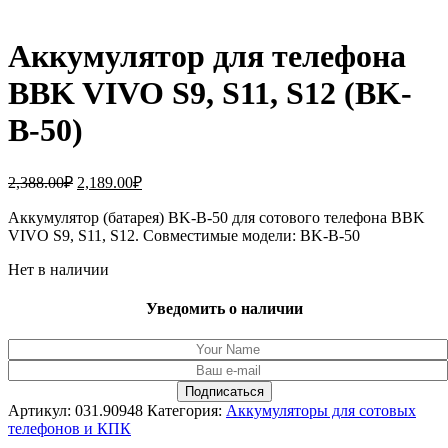
Аккумулятор для телефона
BBK VIVO S9, S11, S12 (BK-
B-50)
Первоначальная
Текущая
2,388.00
₽
2,189.00
₽
цена
цена:
составляла
Аккумулятор (батарея) BK-B-50 для сотового телефона BBK
2,189.00₽.
VIVO S9, S11, S12. Совместимые модели: BK-B-50
2,388.00₽.
Нет в наличии
Уведомить о наличии
Артикул:
031.90948
Категория:
Аккумуляторы для сотовых
телефонов и КПК