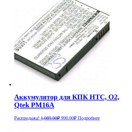
4,548.00₽.
Аккумулятор для КПК HTC, O2,
Qtek PM16A
Первоначальная
Текущая
Распродажа!
1,089.00
₽
990.00
₽
Подробнее
цена
цена:
составляла
990.00₽.