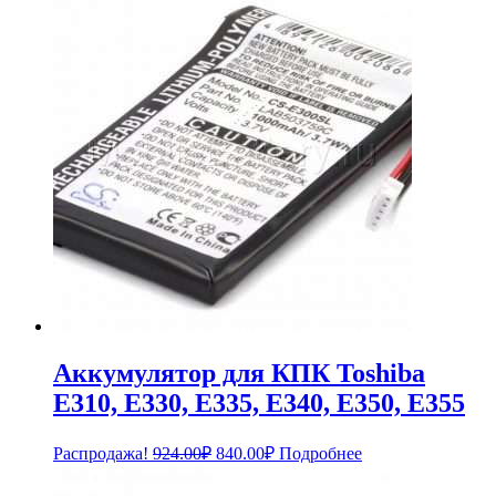
Аккумулятор для КПК Toshiba
E310, E330, E335, E340, E350, E355
Первоначальная
Текущая
Распродажа!
924.00
₽
840.00
₽
Подробнее
цена
цена:
составляла
840.00₽.