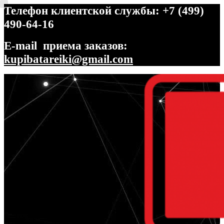
Телефон клиентской службы: +7 (499)
490-64-16
E-mail приема заказов:
kupibatareiki@gmail.com
Перейти
Перейти
к
к
навигации
содержимому