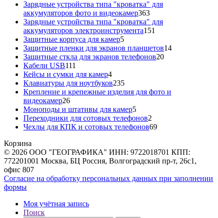
товара
Зарядные устройства типа "кроватка" для
363
аккумуляторов фото и видеокамер
363
товара
Зарядные устройства типа "кроватка" для
151
аккумуляторов электроинструмента
151
5
товар
Защитные корпуса для камер
5
товаров
14
Защитные пленки для экранов планшетов
14
20
товаров
Защитные сткла для экранов телефонов
20
111
товаров
Кабели USB
111
товаров
4
Кейсы и сумки для камер
4
товара
235
Клавиатуры для ноутбуков
235
товаров
Крепление и крепежные изделия для фото и
26
видеокамер
26
товаров
5
Моноподы и штативы для камер
5
товаров
2
Переходники для сотовых телефонов
2
товара
69
Чехлы для КПК и сотовых телефонов
69
товаров
Корзина
© 2026 ООО "ГЕОГРАФИКА" ИНН: 9722018701 КПП:
772201001 Москва, БЦ Россия, Волгоградский пр-т, 26с1,
офис 807
Согласие на обработку персональных данных при заполнении
формы
Моя учётная запись
Поиск