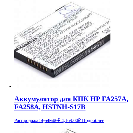
924.00₽.
Аккумулятор для КПК HP FA257A,
FA258A, HSTNH-S17B
Первоначальная
Текущая
Распродажа!
4,548.00
₽
4,169.00
₽
Подробнее
цена
цена:
составляла
4,169.00₽.