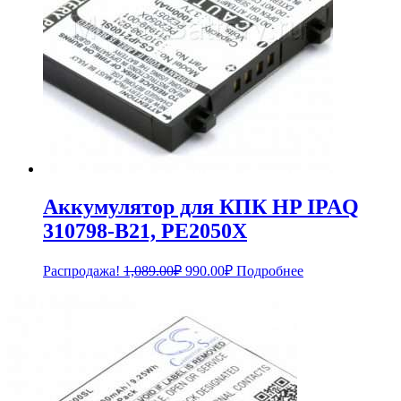
Аккумулятор для КПК HP IPAQ
310798-B21, PE2050X
Первоначальная
Текущая
Распродажа!
1,089.00
₽
990.00
₽
Подробнее
цена
цена:
составляла
990.00₽.
1,089.00₽.