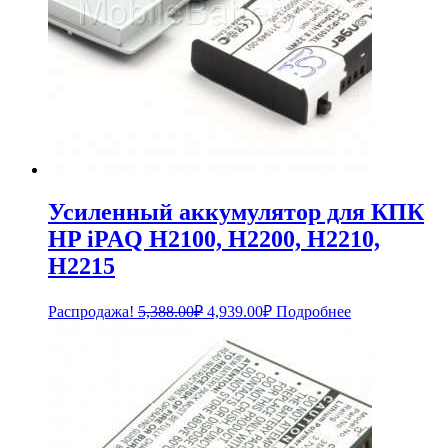
Усиленный аккумулятор для КПК
HP iPAQ H2100, H2200, H2210,
H2215
Первоначальная
Текущая
Распродажа!
5,388.00
₽
4,939.00
₽
Подробнее
цена
цена:
составляла
4,939.00₽.
5,388.00₽.