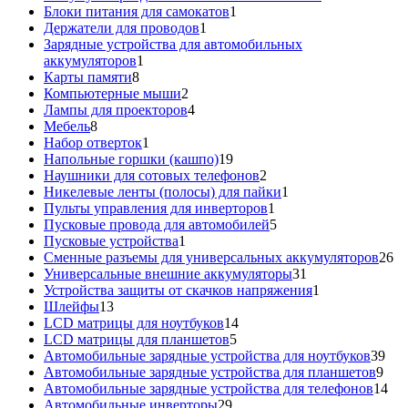
1
товаров
Блоки питания для самокатов
1
1
товар
Держатели для проводов
1
товар
Зарядные устройства для автомобильных
1
аккумуляторов
1
8
товар
Карты памяти
8
товаров
2
Компьютерные мыши
2
товара
4
Лампы для проекторов
4
8
товара
Мебель
8
товаров
1
Набор отверток
1
товар
19
Напольные горшки (кашпо)
19
товаров
2
Наушники для сотовых телефонов
2
товара
1
Никелевые ленты (полосы) для пайки
1
1
товар
Пульты управления для инверторов
1
товар
5
Пусковые провода для автомобилей
5
1
товаров
Пусковые устройства
1
товар
26
Сменные разъемы для универсальных аккумуляторов
26
31
то
Универсальные внешние аккумуляторы
31
товар
1
Устройства защиты от скачков напряжения
1
13
товар
Шлейфы
13
товаров
14
LCD матрицы для ноутбуков
14
5
товаров
LCD матрицы для планшетов
5
товаров
39
Автомобильные зарядные устройства для ноутбуков
39
9
тов
Автомобильные зарядные устройства для планшетов
9
тов
14
Автомобильные зарядные устройства для телефонов
14
29
то
Автомобильные инверторы
29