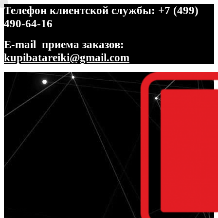
Телефон клиентской службы: +7 (499)
490-64-16
E-mail приема заказов:
kupibatareiki@gmail.com
Перейти
Перейти
к
к
навигации
содержимому