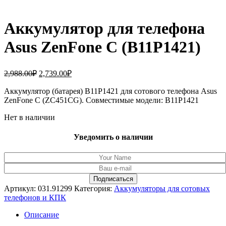
Аккумулятор для телефона
Asus ZenFone C (B11P1421)
Первоначальная
Текущая
2,988.00
₽
2,739.00
₽
цена
цена:
составляла
Аккумулятор (батарея) B11P1421 для сотового телефона Asus
2,739.00₽.
ZenFone C (ZC451CG). Совместимые модели: B11P1421
2,988.00₽.
Нет в наличии
Уведомить о наличии
Артикул:
031.91299
Категория:
Аккумуляторы для сотовых
телефонов и КПК
Описание