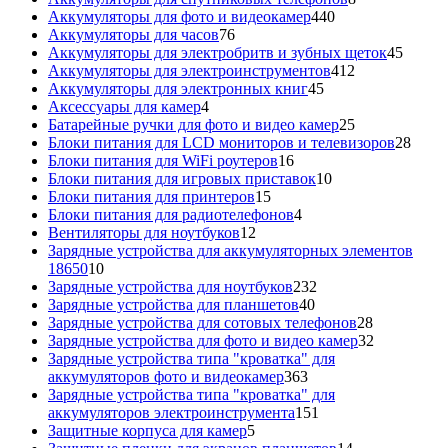
440
товаров
Аккумуляторы для фото и видеокамер
440
76
товаров
Аккумуляторы для часов
76
товаров
45
Аккумуляторы для электробритв и зубных щеток
45
412
товар
Аккумуляторы для электроинструментов
412
45
товаров
Аккумуляторы для электронных книг
45
4
товаров
Аксессуары для камер
4
товара
25
Батарейные ручки для фото и видео камер
25
товаров
28
Блоки питания для LCD мониторов и телевизоров
28
16
това
Блоки питания для WiFi роутеров
16
товаров
10
Блоки питания для игровых приставок
10
15
товаров
Блоки питания для принтеров
15
товаров
4
Блоки питания для радиотелефонов
4
12
товара
Вентиляторы для ноутбуков
12
товаров
Зарядные устройства для аккумуляторных элементов
10
18650
10
товаров
232
Зарядные устройства для ноутбуков
232
40
товара
Зарядные устройства для планшетов
40
товаров
28
Зарядные устройства для сотовых телефонов
28
товаров
32
Зарядные устройства для фото и видео камер
32
товара
Зарядные устройства типа "кроватка" для
363
аккумуляторов фото и видеокамер
363
товара
Зарядные устройства типа "кроватка" для
151
аккумуляторов электроинструмента
151
5
товар
Защитные корпуса для камер
5
товаров
14