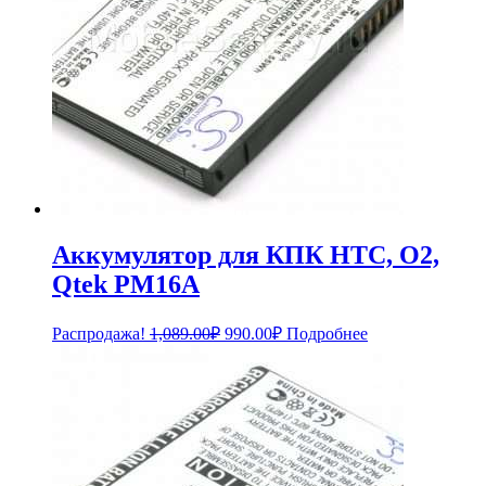
Аккумулятор для КПК HTC, O2,
Qtek PM16A
Первоначальная
Текущая
Распродажа!
1,089.00
₽
990.00
₽
Подробнее
цена
цена:
составляла
990.00₽.
1,089.00₽.