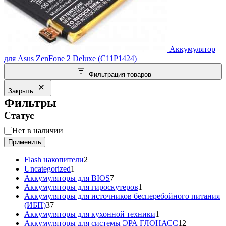
Аккумулятор
для Asus ZenFone 2 Deluxe (C11P1424)
Фильтрация товаров
Закрыть
Фильтры
Статус
Статус
Нет в наличии
Применить
2
Flash накопители
2
1
товара
Uncategorized
1
товар
7
Аккумуляторы для BIOS
7
товаров
1
Аккумуляторы для гироскутеров
1
товар
Аккумуляторы для источников бесперебойного питания
37
(ИБП)
37
товаров
1
Аккумуляторы для кухонной техники
1
товар
12
Аккумуляторы для системы ЭРА ГЛОНАСС
12