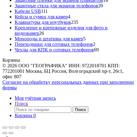
Защитные пленки для экранов планшетов
14
20
товаров
Защитные сткла для экранов телефонов
20
111
товаров
Кабели USB
111
товаров
4
Кейсы и сумки для камер
4
товара
235
Клавиатуры для ноутбуков
235
товаров
Крепление и крепежные изделия для фото и
26
видеокамер
26
товаров
5
Моноподы и штативы для камер
5
товаров
2
Переходники для сотовых телефонов
2
товара
69
Чехлы для КПК и сотовых телефонов
69
товаров
Корзина
© 2026 ООО "ГЕОГРАФИКА" ИНН: 9722018701 КПП:
772201001 Москва, БЦ Россия, Волгоградский пр-т, 26с1,
офис 807
Согласие на обработку персональных данных при заполнении
формы
Моя учётная запись
Поиск
Искать:
Поиск
Корзина
0
-->