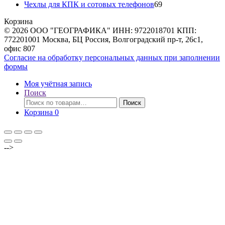
товара
69
Чехлы для КПК и сотовых телефонов
69
товаров
Корзина
© 2026 ООО "ГЕОГРАФИКА" ИНН: 9722018701 КПП:
772201001 Москва, БЦ Россия, Волгоградский пр-т, 26с1,
офис 807
Согласие на обработку персональных данных при заполнении
формы
Моя учётная запись
Поиск
Искать:
Поиск
Корзина
0
-->