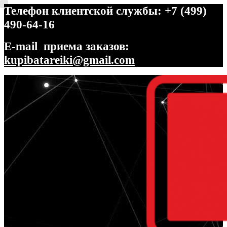
Телефон клиентской службы: +7 (499)
490-64-16
E-mail приема заказов:
kupibatareiki@gmail.com
Перейти
Перейти
к
к
навигации
содержимому