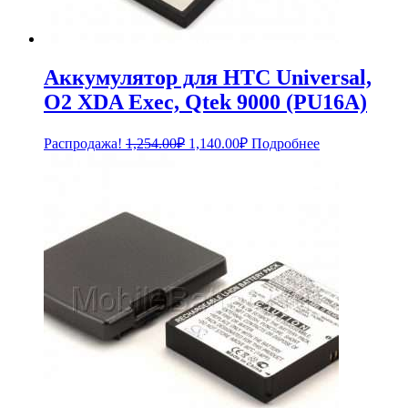
Аккумулятор для HTC Universal,
O2 XDA Exec, Qtek 9000 (PU16A)
Первоначальная
Текущая
Распродажа!
1,254.00
₽
1,140.00
₽
Подробнее
цена
цена:
составляла
1,140.00₽.
1,254.00₽.