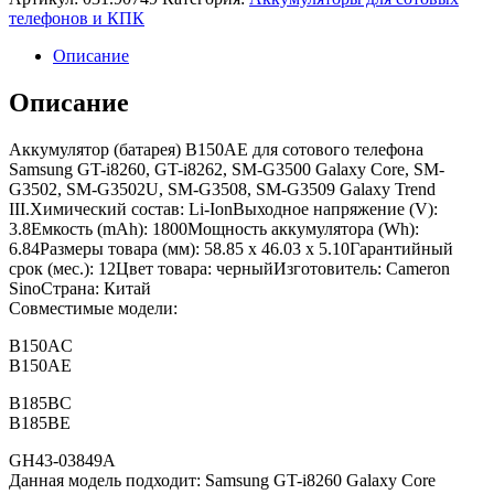
телефонов и КПК
Описание
Описание
Аккумулятор (батарея) B150AE для сотового телефона
Samsung GT-i8260, GT-i8262, SM-G3500 Galaxy Core, SM-
G3502, SM-G3502U, SM-G3508, SM-G3509 Galaxy Trend
III.Химический состав: Li-IonВыходное напряжение (V):
3.8Емкость (mAh): 1800Мощность аккумулятора (Wh):
6.84Размеры товара (мм): 58.85 x 46.03 x 5.10Гарантийный
срок (мес.): 12Цвет товара: черныйИзготовитель: Cameron
SinoСтрана: Китай
Совместимые модели:
B150AC
B150AE
B185BC
B185BE
GH43-03849A
Данная модель подходит: Samsung GT-i8260 Galaxy Core