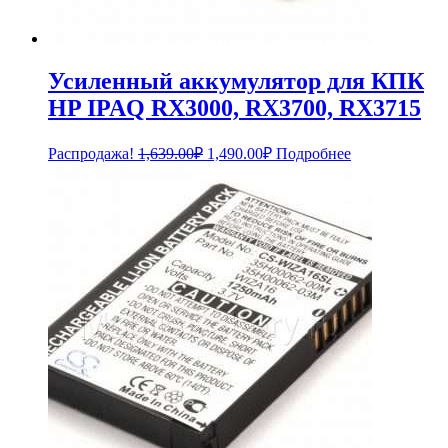
Усиленный аккумулятор для КПК
HP IPAQ RX3000, RX3700, RX3715
Первоначальная
Текущая
Распродажа!
1,639.00
₽
1,490.00
₽
Подробнее
цена
цена:
составляла
1,490.00₽.
1,639.00₽.