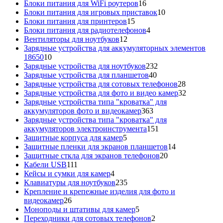
16
това
Блоки питания для WiFi роутеров
16
товаров
10
Блоки питания для игровых приставок
10
15
товаров
Блоки питания для принтеров
15
товаров
4
Блоки питания для радиотелефонов
4
12
товара
Вентиляторы для ноутбуков
12
товаров
Зарядные устройства для аккумуляторных элементов
10
18650
10
товаров
232
Зарядные устройства для ноутбуков
232
40
товара
Зарядные устройства для планшетов
40
товаров
28
Зарядные устройства для сотовых телефонов
28
товаров
32
Зарядные устройства для фото и видео камер
32
товара
Зарядные устройства типа "кроватка" для
363
аккумуляторов фото и видеокамер
363
товара
Зарядные устройства типа "кроватка" для
151
аккумуляторов электроинструмента
151
5
товар
Защитные корпуса для камер
5
товаров
14
Защитные пленки для экранов планшетов
14
20
товаров
Защитные сткла для экранов телефонов
20
111
товаров
Кабели USB
111
товаров
4
Кейсы и сумки для камер
4
товара
235
Клавиатуры для ноутбуков
235
товаров
Крепление и крепежные изделия для фото и
26
видеокамер
26
товаров
5
Моноподы и штативы для камер
5
товаров
2
Переходники для сотовых телефонов
2