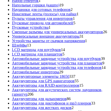
товаров
1
Набор отверток
1
товар
19
Напольные горшки (кашпо)
19
товаров
2
Наушники для сотовых телефонов
2
товара
1
Никелевые ленты (полосы) для пайки
1
1
товар
Пульты управления для инверторов
1
товар
5
Пусковые провода для автомобилей
5
1
товаров
Пусковые устройства
1
товар
26
Сменные разъемы для универсальных аккумуляторов
26
31
то
Универсальные внешние аккумуляторы
31
товар
1
Устройства защиты от скачков напряжения
1
13
товар
Шлейфы
13
товаров
14
LCD матрицы для ноутбуков
14
5
товаров
LCD матрицы для планшетов
5
товаров
39
Автомобильные зарядные устройства для ноутбуков
39
9
тов
Автомобильные зарядные устройства для планшетов
9
тов
14
Автомобильные зарядные устройства для телефонов
14
29
то
Автомобильные инверторы
29
товаров
337
Аккумуляторные элементы 18650
337
товаров
55
Аккумуляторы для GPS навигаторов
55
товаров
15
Аккумуляторы для RAID-контроллеров
15
товаров
Аккумуляторы для акустических систем, наушников,
206
гарнитур
206
товаров
86
Аккумуляторы для дальномеров
86
товаров
33
Аккумуляторы для диктофонов и mp3 плееров
33
2
товара
Аккумуляторы для жестких дисков
2