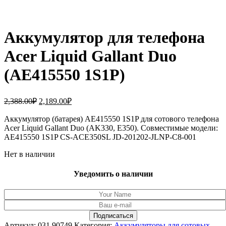
Аккумулятор для телефона
Acer Liquid Gallant Duo
(AE415550 1S1P)
Первоначальная
Текущая
2,388.00
₽
2,189.00
₽
цена
цена:
составляла
Аккумулятор (батарея) AE415550 1S1P для сотового телефона
2,189.00₽.
Acer Liquid Gallant Duo (AK330, E350). Совместимые модели:
2,388.00₽.
AE415550 1S1P CS-ACE350SL JD-201202-JLNP-C8-001
Нет в наличии
Уведомить о наличии
Артикул:
031.90749
Категория:
Аккумуляторы для сотовых