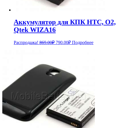
Аккумулятор для КПК HTC, O2,
Qtek WIZA16
Первоначальная
Текущая
Распродажа!
869.00
₽
790.00
₽
Подробнее
цена
цена:
составляла
790.00₽.
869.00₽.