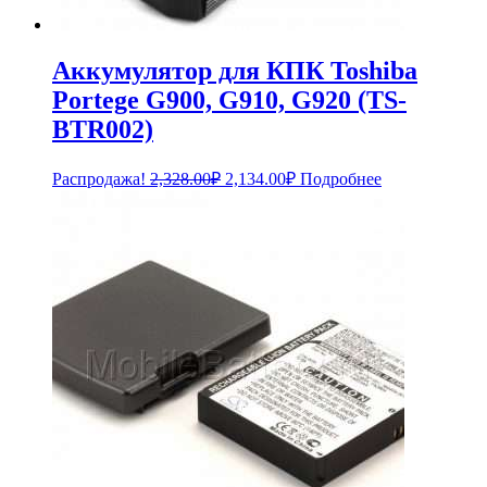
Аккумулятор для КПК Toshiba
Portege G900, G910, G920 (TS-
BTR002)
Первоначальная
Текущая
Распродажа!
2,328.00
₽
2,134.00
₽
Подробнее
цена
цена:
составляла
2,134.00₽.
2,328.00₽.