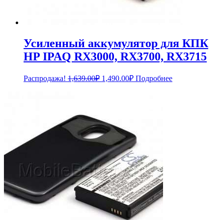
Усиленный аккумулятор для КПК
HP IPAQ RX3000, RX3700, RX3715
Первоначальная
Текущая
Распродажа!
1,639.00
₽
1,490.00
₽
Подробнее
цена
цена:
составляла
1,490.00₽.
1,639.00₽.