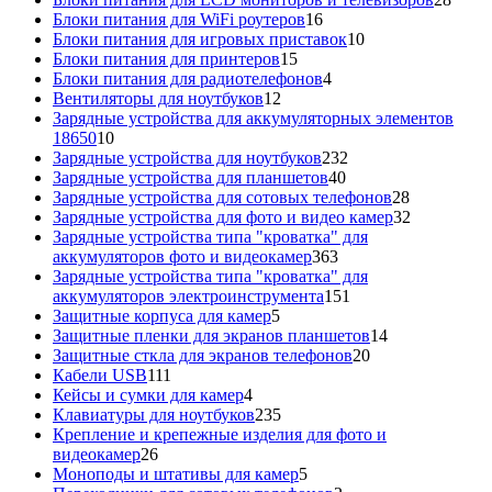
16
това
Блоки питания для WiFi роутеров
16
товаров
10
Блоки питания для игровых приставок
10
15
товаров
Блоки питания для принтеров
15
товаров
4
Блоки питания для радиотелефонов
4
12
товара
Вентиляторы для ноутбуков
12
товаров
Зарядные устройства для аккумуляторных элементов
10
18650
10
товаров
232
Зарядные устройства для ноутбуков
232
40
товара
Зарядные устройства для планшетов
40
товаров
28
Зарядные устройства для сотовых телефонов
28
товаров
32
Зарядные устройства для фото и видео камер
32
товара
Зарядные устройства типа "кроватка" для
363
аккумуляторов фото и видеокамер
363
товара
Зарядные устройства типа "кроватка" для
151
аккумуляторов электроинструмента
151
5
товар
Защитные корпуса для камер
5
товаров
14
Защитные пленки для экранов планшетов
14
20
товаров
Защитные сткла для экранов телефонов
20
111
товаров
Кабели USB
111
товаров
4
Кейсы и сумки для камер
4
товара
235
Клавиатуры для ноутбуков
235
товаров
Крепление и крепежные изделия для фото и
26
видеокамер
26
товаров
5
Моноподы и штативы для камер
5