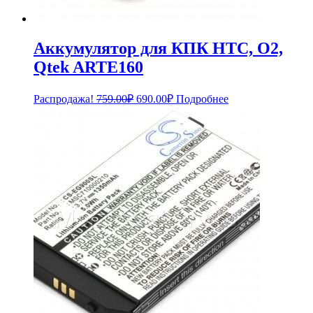
Аккумулятор для КПК HTC, O2,
Qtek ARTE160
Первоначальная
Текущая
Распродажа!
759.00
₽
690.00
₽
Подробнее
цена
цена:
составляла
690.00₽.
759.00₽.