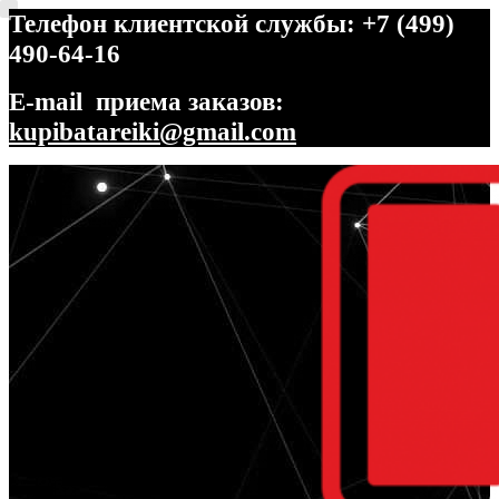
Телефон клиентской службы: +7 (499)
490-64-16
E-mail приема заказов:
kupibatareiki@gmail.com
Перейти
Перейти
к
к
навигации
содержимому