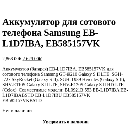
Аккумулятор для сотового
телефона Samsung EB-
L1D7IBA, EB585157VK
Первоначальная
Текущая
2,868.00
₽
2,629.00
₽
цена
цена:
составляла
Аккумулятор (батарея) EB-L1D7IBA, EB585157VK для
2,629.00₽.
сотового телефона Samsung GT-i9210 Galaxy S II LTE, SGH-
2,868.00₽.
i727 SkyRocket (Galaxy S II), SGH-T989 Hercules (Galaxy S II),
SHV-E110S Galaxy S II LTE, SHV-E120S Galaxy S II HD LTE
(Celox). Совместимые модели: BL0921B.553 EB-L1D7IBA EB-
L1D7IBABSTD EB-L1D7IBU EB585157VK
EB585157VKBSTD
Нет в наличии
Уведомить о наличии