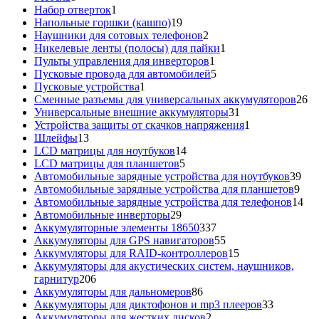
товаров
1
Набор отверток
1
товар
19
Напольные горшки (кашпо)
19
товаров
2
Наушники для сотовых телефонов
2
товара
1
Никелевые ленты (полосы) для пайки
1
1
товар
Пульты управления для инверторов
1
товар
5
Пусковые провода для автомобилей
5
1
товаров
Пусковые устройства
1
товар
26
Сменные разъемы для универсальных аккумуляторов
26
31
то
Универсальные внешние аккумуляторы
31
товар
1
Устройства защиты от скачков напряжения
1
13
товар
Шлейфы
13
товаров
14
LCD матрицы для ноутбуков
14
5
товаров
LCD матрицы для планшетов
5
товаров
39
Автомобильные зарядные устройства для ноутбуков
39
9
тов
Автомобильные зарядные устройства для планшетов
9
тов
14
Автомобильные зарядные устройства для телефонов
14
29
то
Автомобильные инверторы
29
товаров
337
Аккумуляторные элементы 18650
337
товаров
55
Аккумуляторы для GPS навигаторов
55
товаров
15
Аккумуляторы для RAID-контроллеров
15
товаров
Аккумуляторы для акустических систем, наушников,
206
гарнитур
206
товаров
86
Аккумуляторы для дальномеров
86
товаров
33
Аккумуляторы для диктофонов и mp3 плееров
33
2
товара
Аккумуляторы для жестких дисков
2