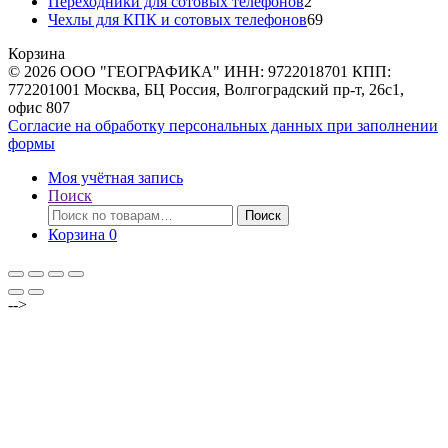
товаров
2
Переходники для сотовых телефонов
2
товара
69
Чехлы для КПК и сотовых телефонов
69
товаров
Корзина
© 2026 ООО "ГЕОГРАФИКА" ИНН: 9722018701 КПП:
772201001 Москва, БЦ Россия, Волгоградский пр-т, 26с1,
офис 807
Согласие на обработку персональных данных при заполнении
формы
Моя учётная запись
Поиск
Искать:
Поиск
Корзина
0
-->