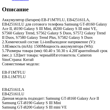
Описание
Аккумулятор (батарея) EB-F1M7FLU, EB425161LA,
EB425161LU для сотового телефона Samsung GT-i8160 Galaxy
Ace II, i8190 Galaxy S III Mini, i8200 Galaxy S III mini VE,
S7560 Galaxy Trend, S7562 Galaxy S Duos, S7572 Galaxy Trend
II Duos, S7580 Galaxy Trend Plus, S7582 Galaxy S Duos
2.Химический состав: Li-ionВыходное напряжение (V):
3.8Емкость (mAh): 1500Мощность аккумулятора (Wh):
5.7Размеры товара (мм): 60.40 x 50.30 x 4.20Гарантийный срок
(мес.): 12Цвет товара: черныйИзготовитель: Cameron
SinoСтрана: Китай
Совместимые модели:
EB-F1M7FLU
EB-L1M7FLU
EB425161LA
EB425161LU
Данная модель подходит: Samsung GT-i8160 Galaxy Ace II
Samsung GT-i8190 Galaxy S III Mini
Samsung GT-i8200 Galaxy S III mini VE