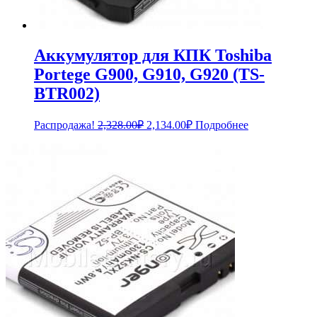
Аккумулятор для КПК Toshiba
Portege G900, G910, G920 (TS-
BTR002)
Первоначальная
Текущая
Распродажа!
2,328.00
₽
2,134.00
₽
Подробнее
цена
цена:
составляла
2,134.00₽.
2,328.00₽.