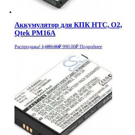
Аккумулятор для КПК HTC, O2,
Qtek PM16A
Первоначальная
Текущая
Распродажа!
1,089.00
₽
990.00
₽
Подробнее
цена
цена:
составляла
990.00₽.
1,089.00₽.