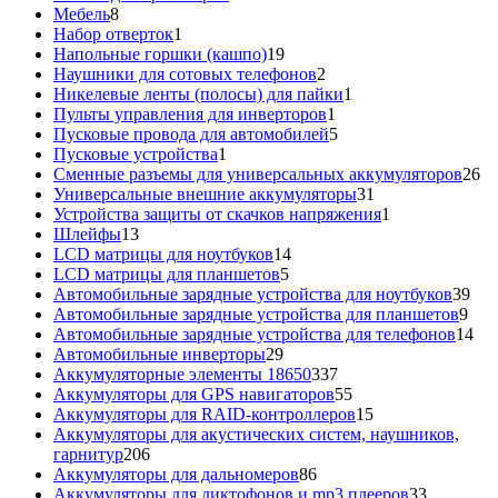
8
товара
Мебель
8
товаров
1
Набор отверток
1
товар
19
Напольные горшки (кашпо)
19
товаров
2
Наушники для сотовых телефонов
2
товара
1
Никелевые ленты (полосы) для пайки
1
1
товар
Пульты управления для инверторов
1
товар
5
Пусковые провода для автомобилей
5
1
товаров
Пусковые устройства
1
товар
26
Сменные разъемы для универсальных аккумуляторов
26
31
то
Универсальные внешние аккумуляторы
31
товар
1
Устройства защиты от скачков напряжения
1
13
товар
Шлейфы
13
товаров
14
LCD матрицы для ноутбуков
14
5
товаров
LCD матрицы для планшетов
5
товаров
39
Автомобильные зарядные устройства для ноутбуков
39
9
тов
Автомобильные зарядные устройства для планшетов
9
тов
14
Автомобильные зарядные устройства для телефонов
14
29
то
Автомобильные инверторы
29
товаров
337
Аккумуляторные элементы 18650
337
товаров
55
Аккумуляторы для GPS навигаторов
55
товаров
15
Аккумуляторы для RAID-контроллеров
15
товаров
Аккумуляторы для акустических систем, наушников,
206
гарнитур
206
товаров
86
Аккумуляторы для дальномеров
86
товаров
33
Аккумуляторы для диктофонов и mp3 плееров
33