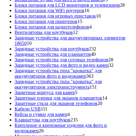
товаров
28
Блоки питания для LCD мониторов и телевизоров
28
16
това
Блоки питания для WiFi роутеров
16
товаров
10
Блоки питания для игровых приставок
10
15
товаров
Блоки питания для принтеров
15
товаров
4
Блоки питания для радиотелефонов
4
12
товара
Вентиляторы для ноутбуков
12
товаров
Зарядные устройства для аккумуляторных элементов
10
18650
10
товаров
232
Зарядные устройства для ноутбуков
232
40
товара
Зарядные устройства для планшетов
40
товаров
28
Зарядные устройства для сотовых телефонов
28
товаров
32
Зарядные устройства для фото и видео камер
32
товара
Зарядные устройства типа "кроватка" для
363
аккумуляторов фото и видеокамер
363
товара
Зарядные устройства типа "кроватка" для
151
аккумуляторов электроинструмента
151
5
товар
Защитные корпуса для камер
5
товаров
14
Защитные пленки для экранов планшетов
14
20
товаров
Защитные сткла для экранов телефонов
20
111
товаров
Кабели USB
111
товаров
4
Кейсы и сумки для камер
4
товара
235
Клавиатуры для ноутбуков
235
товаров
Крепление и крепежные изделия для фото и
26
видеокамер
26
товаров
5