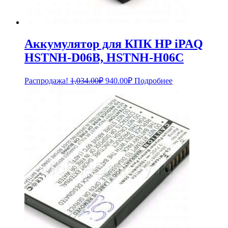
Аккумулятор для КПК HP iPAQ
HSTNH-D06B, HSTNH-H06C
Первоначальная
Текущая
Распродажа!
1,034.00
₽
940.00
₽
Подробнее
цена
цена:
составляла
940.00₽.
1,034.00₽.