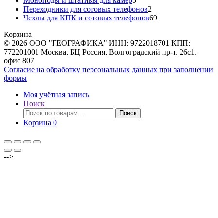
Моноподы и штативы для камер
5
товаров
2
Переходники для сотовых телефонов
2
товара
69
Чехлы для КПК и сотовых телефонов
69
товаров
Корзина
© 2026 ООО "ГЕОГРАФИКА" ИНН: 9722018701 КПП:
772201001 Москва, БЦ Россия, Волгоградский пр-т, 26с1,
офис 807
Согласие на обработку персональных данных при заполнении
формы
Моя учётная запись
Поиск
Искать:
Поиск
Корзина
0
-->