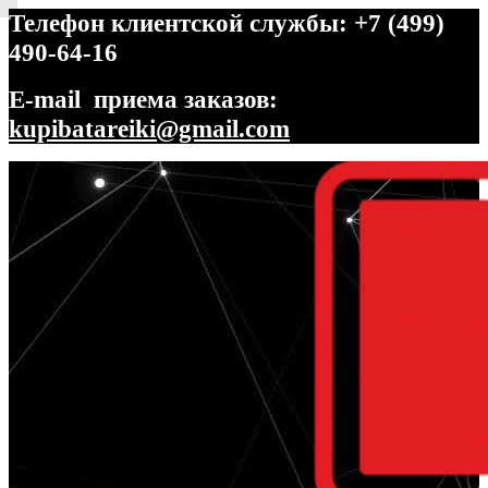
Телефон клиентской службы: +7 (499)
490-64-16
E-mail приема заказов:
kupibatareiki@gmail.com
Перейти
Перейти
к
к
навигации
содержимому