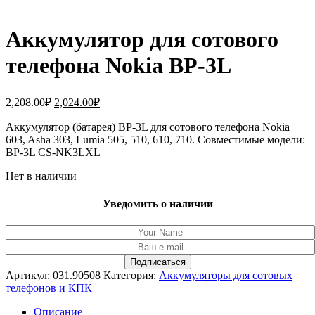
Аккумулятор для сотового
телефона Nokia BP-3L
Первоначальная
Текущая
2,208.00
₽
2,024.00
₽
цена
цена:
составляла
Аккумулятор (батарея) BP-3L для сотового телефона Nokia
2,024.00₽.
603, Asha 303, Lumia 505, 510, 610, 710. Совместимые модели:
2,208.00₽.
BP-3L CS-NK3LXL
Нет в наличии
Уведомить о наличии
Артикул:
031.90508
Категория:
Аккумуляторы для сотовых
телефонов и КПК
Описание