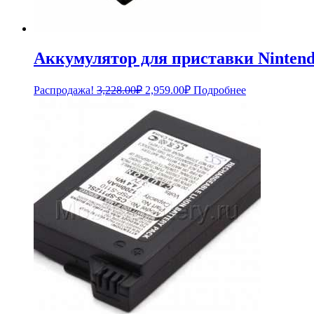
Аккумулятор для приставки Nintend
Первоначальная
Текущая
Распродажа!
3,228.00
₽
2,959.00
₽
Подробнее
цена
цена:
составляла
2,959.00₽.
3,228.00₽.