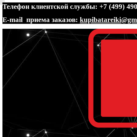
Телефон клиентской службы: +7 (499) 490
E-mail приема заказов:
kupibatareiki@gm
Перейти
Перейти
к
к
навигации
содержимому