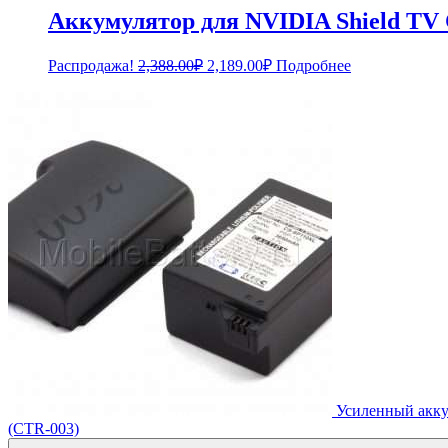
Аккумулятор для NVIDIA Shield TV C
Первоначальная
Текущая
Распродажа!
2,388.00
₽
2,189.00
₽
Подробнее
цена
цена:
составляла
2,189.00₽.
2,388.00₽.
Усиленный акку
(CTR-003)