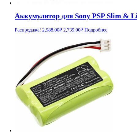
Аккумулятор для Sony PSP Slim & Lit
Первоначальная
Текущая
Распродажа!
2,988.00
₽
2,739.00
₽
Подробнее
цена
цена:
составляла
2,739.00₽.
2,988.00₽.