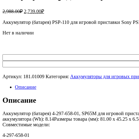
Первоначальная
Текущая
2,988.00
₽
2,739.00
₽
цена
цена:
составляла
Аккумулятор (батарея) PSP-110 для игровой приставки Sony P
2,739.00₽.
2,988.00₽.
Нет в наличии
Артикул:
181.01009
Категория:
Аккумуляторы для игровых при
Описание
Описание
Аккумулятор (батарея) 4-297-658-01, SP65M для игровой прист
аккумулятора (Wh): 8.14Размеры товара (мм): 81.00 x 45.25 x 
Совместимые модели:
4-297-658-01