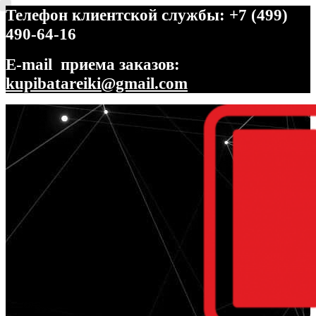
Телефон клиентской службы: +7 (499)
490-64-16
E-mail приема заказов:
kupibatareiki@gmail.com
Перейти
Перейти
к
к
навигации
содержимому