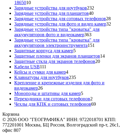
10
18650
10
товаров
232
Зарядные устройства для ноутбуков
232
40
товара
Зарядные устройства для планшетов
40
товаров
28
Зарядные устройства для сотовых телефонов
28
товаров
32
Зарядные устройства для фото и видео камер
32
товара
Зарядные устройства типа "кроватка" для
363
аккумуляторов фото и видеокамер
363
товара
Зарядные устройства типа "кроватка" для
151
аккумуляторов электроинструмента
151
5
товар
Защитные корпуса для камер
5
товаров
14
Защитные пленки для экранов планшетов
14
20
товаров
Защитные сткла для экранов телефонов
20
111
товаров
Кабели USB
111
товаров
4
Кейсы и сумки для камер
4
товара
235
Клавиатуры для ноутбуков
235
товаров
Крепление и крепежные изделия для фото и
26
видеокамер
26
товаров
5
Моноподы и штативы для камер
5
товаров
2
Переходники для сотовых телефонов
2
товара
69
Чехлы для КПК и сотовых телефонов
69
товаров
Корзина
© 2026 ООО "ГЕОГРАФИКА" ИНН: 9722018701 КПП:
772201001 Москва, БЦ Россия, Волгоградский пр-т, 26с1,
офис 807