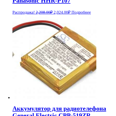
Panasonic HHR-P107
Первоначальная
Текущая
Распродажа!
2,208.00
₽
2,024.00
₽
Подробнее
цена
цена:
составляла
2,024.00₽.
2,208.00₽.
Аккумулятор для радиотелефона
General Electric CPP-519ZR