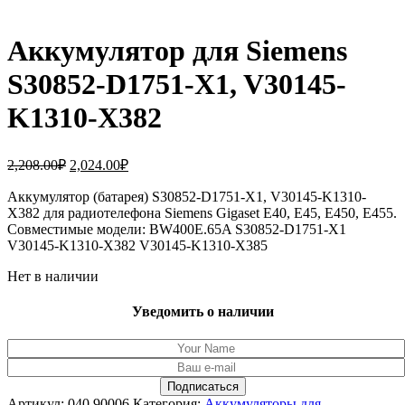
Аккумулятор для Siemens
S30852-D1751-X1, V30145-
K1310-X382
Первоначальная
Текущая
2,208.00
₽
2,024.00
₽
цена
цена:
составляла
Аккумулятор (батарея) S30852-D1751-X1, V30145-K1310-
2,024.00₽.
X382 для радиотелефона Siemens Gigaset E40, E45, E450, E455.
2,208.00₽.
Совместимые модели: BW400E.65A S30852-D1751-X1
V30145-K1310-X382 V30145-K1310-X385
Нет в наличии
Уведомить о наличии
Артикул:
040.90006
Категория:
Аккумуляторы для