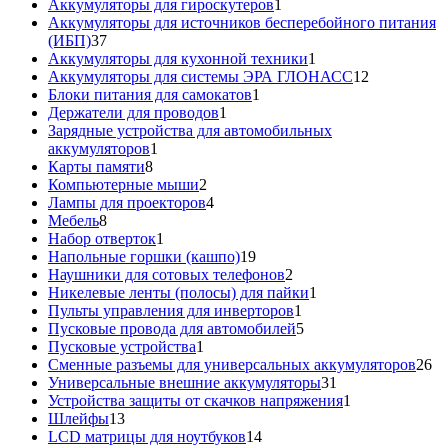
товаров
1
Аккумуляторы для гироскутеров
1
товар
Аккумуляторы для источников бесперебойного питания
37
(ИБП)
37
товаров
1
Аккумуляторы для кухонной техники
1
товар
12
Аккумуляторы для системы ЭРА ГЛОНАСС
12
1
товаров
Блоки питания для самокатов
1
1
товар
Держатели для проводов
1
товар
Зарядные устройства для автомобильных
1
аккумуляторов
1
8
товар
Карты памяти
8
товаров
2
Компьютерные мыши
2
товара
4
Лампы для проекторов
4
8
товара
Мебель
8
товаров
1
Набор отверток
1
товар
19
Напольные горшки (кашпо)
19
товаров
2
Наушники для сотовых телефонов
2
товара
1
Никелевые ленты (полосы) для пайки
1
1
товар
Пульты управления для инверторов
1
товар
5
Пусковые провода для автомобилей
5
1
товаров
Пусковые устройства
1
товар
26
Сменные разъемы для универсальных аккумуляторов
26
31
то
Универсальные внешние аккумуляторы
31
товар
1
Устройства защиты от скачков напряжения
1
13
товар
Шлейфы
13
товаров
14
LCD матрицы для ноутбуков
14