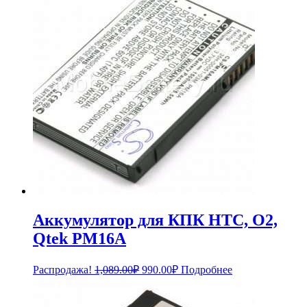
Аккумулятор для КПК HTC, O2,
Qtek PM16A
Первоначальная
Текущая
Распродажа!
1,089.00
₽
990.00
₽
Подробнее
цена
цена:
составляла
990.00₽.
1,089.00₽.