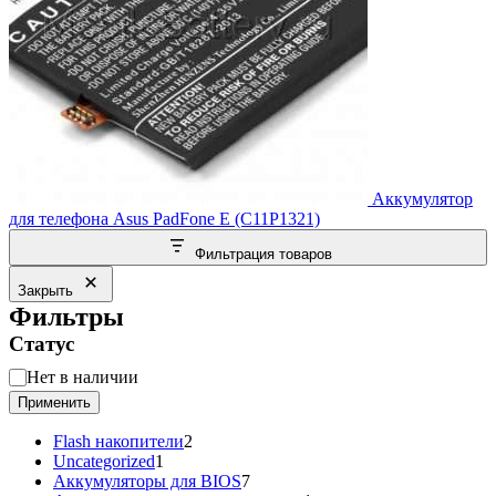
Аккумулятор
для телефона Asus PadFone E (C11P1321)
Фильтрация товаров
Закрыть
Фильтры
Статус
Статус
Нет в наличии
Применить
2
Flash накопители
2
1
товара
Uncategorized
1
товар
7
Аккумуляторы для BIOS
7