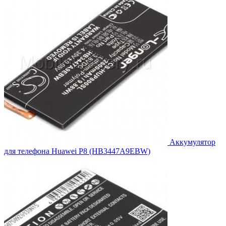
Аккумулятор
для телефона Huawei P8 (HB3447A9EBW)