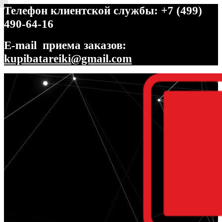
Телефон клиентской службы: +7 (499)
490-64-16
E-mail приема заказов:
kupibatareiki@gmail.com
Перейти
Перейти
к
к
навигации
содержимому