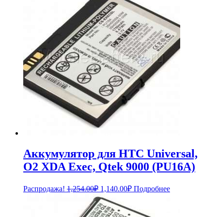
Аккумулятор для HTC Universal,
O2 XDA Exec, Qtek 9000 (PU16A)
Первоначальная
Текущая
Распродажа!
1,254.00
₽
1,140.00
₽
Подробнее
цена
цена:
составляла
1,140.00₽.
1,254.00₽.