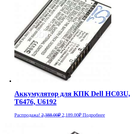
Аккумулятор для КПК Dell HC03U,
T6476, U6192
Первоначальная
Текущая
Распродажа!
2,388.00
₽
2,189.00
₽
Подробнее
цена
цена:
составляла
2,189.00₽.
2,388.00₽.