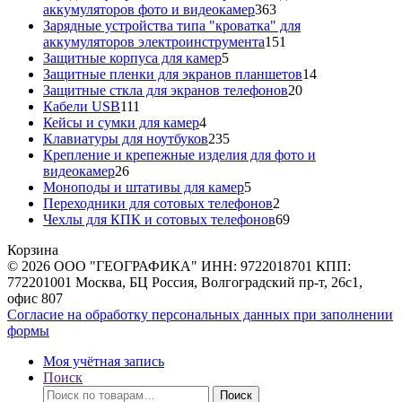
363
аккумуляторов фото и видеокамер
363
товара
Зарядные устройства типа "кроватка" для
151
аккумуляторов электроинструмента
151
5
товар
Защитные корпуса для камер
5
товаров
14
Защитные пленки для экранов планшетов
14
20
товаров
Защитные сткла для экранов телефонов
20
111
товаров
Кабели USB
111
товаров
4
Кейсы и сумки для камер
4
товара
235
Клавиатуры для ноутбуков
235
товаров
Крепление и крепежные изделия для фото и
26
видеокамер
26
товаров
5
Моноподы и штативы для камер
5
товаров
2
Переходники для сотовых телефонов
2
товара
69
Чехлы для КПК и сотовых телефонов
69
товаров
Корзина
© 2026 ООО "ГЕОГРАФИКА" ИНН: 9722018701 КПП:
772201001 Москва, БЦ Россия, Волгоградский пр-т, 26с1,
офис 807
Согласие на обработку персональных данных при заполнении
формы
Моя учётная запись
Поиск
Искать:
Поиск