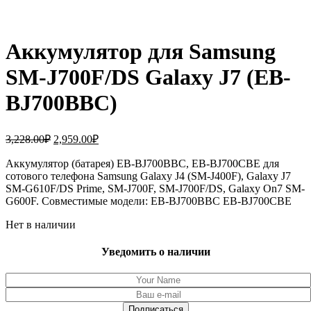
Аккумулятор для Samsung
SM-J700F/DS Galaxy J7 (EB-
BJ700BBC)
Первоначальная
Текущая
3,228.00
₽
2,959.00
₽
цена
цена:
составляла
Аккумулятор (батарея) EB-BJ700BBC, EB-BJ700CBE для
2,959.00₽.
сотового телефона Samsung Galaxy J4 (SM-J400F), Galaxy J7
3,228.00₽.
SM-G610F/DS Prime, SM-J700F, SM-J700F/DS, Galaxy On7 SM-
G600F. Совместимые модели: EB-BJ700BBC EB-BJ700CBE
Нет в наличии
Уведомить о наличии