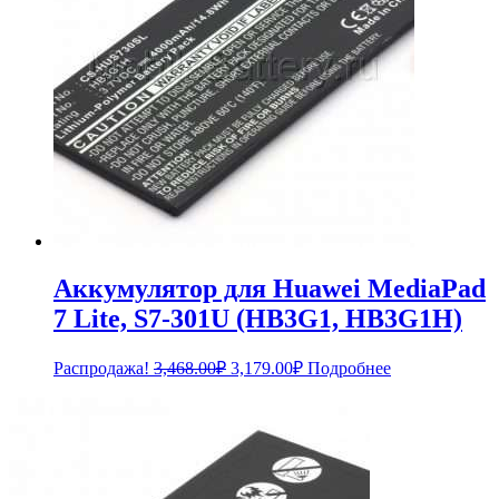
Аккумулятор для Huawei MediaPad
7 Lite, S7-301U (HB3G1, HB3G1H)
Первоначальная
Текущая
Распродажа!
3,468.00
₽
3,179.00
₽
Подробнее
цена
цена:
составляла
3,179.00₽.
3,468.00₽.