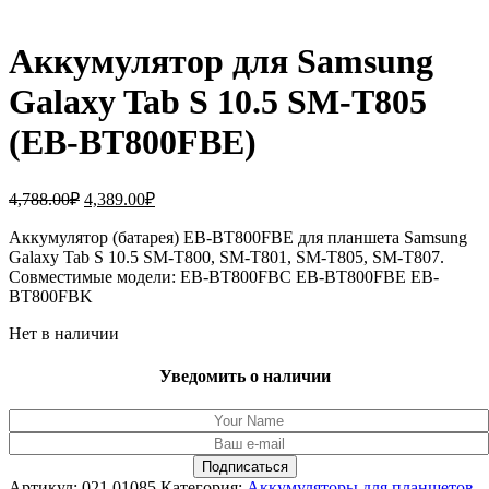
Аккумулятор для Samsung
Galaxy Tab S 10.5 SM-T805
(EB-BT800FBE)
Первоначальная
Текущая
4,788.00
₽
4,389.00
₽
цена
цена:
составляла
Аккумулятор (батарея) EB-BT800FBE для планшета Samsung
4,389.00₽.
Galaxy Tab S 10.5 SM-T800, SM-T801, SM-T805, SM-T807.
4,788.00₽.
Совместимые модели: EB-BT800FBC EB-BT800FBE EB-
BT800FBK
Нет в наличии
Уведомить о наличии
Артикул:
021.01085
Категория:
Аккумуляторы для планшетов