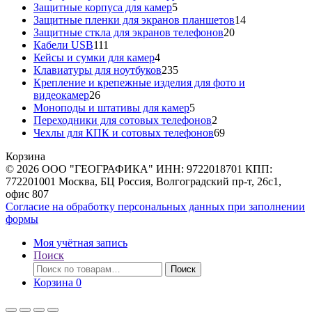
5
товар
Защитные корпуса для камер
5
товаров
14
Защитные пленки для экранов планшетов
14
20
товаров
Защитные сткла для экранов телефонов
20
111
товаров
Кабели USB
111
товаров
4
Кейсы и сумки для камер
4
товара
235
Клавиатуры для ноутбуков
235
товаров
Крепление и крепежные изделия для фото и
26
видеокамер
26
товаров
5
Моноподы и штативы для камер
5
товаров
2
Переходники для сотовых телефонов
2
товара
69
Чехлы для КПК и сотовых телефонов
69
товаров
Корзина
© 2026 ООО "ГЕОГРАФИКА" ИНН: 9722018701 КПП:
772201001 Москва, БЦ Россия, Волгоградский пр-т, 26с1,
офис 807
Согласие на обработку персональных данных при заполнении
формы
Моя учётная запись
Поиск
Искать:
Поиск
Корзина
0