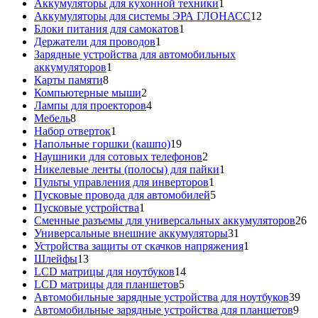
товаров
1
Аккумуляторы для кухонной техники
1
товар
12
Аккумуляторы для системы ЭРА ГЛОНАСС
12
1
товаров
Блоки питания для самокатов
1
1
товар
Держатели для проводов
1
товар
Зарядные устройства для автомобильных
1
аккумуляторов
1
8
товар
Карты памяти
8
товаров
2
Компьютерные мыши
2
товара
4
Лампы для проекторов
4
8
товара
Мебель
8
товаров
1
Набор отверток
1
товар
19
Напольные горшки (кашпо)
19
товаров
2
Наушники для сотовых телефонов
2
товара
1
Никелевые ленты (полосы) для пайки
1
1
товар
Пульты управления для инверторов
1
товар
5
Пусковые провода для автомобилей
5
1
товаров
Пусковые устройства
1
товар
26
Сменные разъемы для универсальных аккумуляторов
26
31
то
Универсальные внешние аккумуляторы
31
товар
1
Устройства защиты от скачков напряжения
1
13
товар
Шлейфы
13
товаров
14
LCD матрицы для ноутбуков
14
5
товаров
LCD матрицы для планшетов
5
товаров
39
Автомобильные зарядные устройства для ноутбуков
39
9
тов
Автомобильные зарядные устройства для планшетов
9