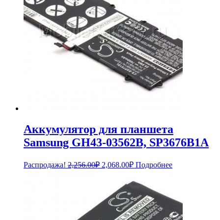
Аккумулятор для планшета
Samsung GH43-03562B, SP3676B1A
Первоначальная
Текущая
Распродажа!
2,256.00
₽
2,068.00
₽
Подробнее
цена
цена:
составляла
2,068.00₽.
2,256.00₽.