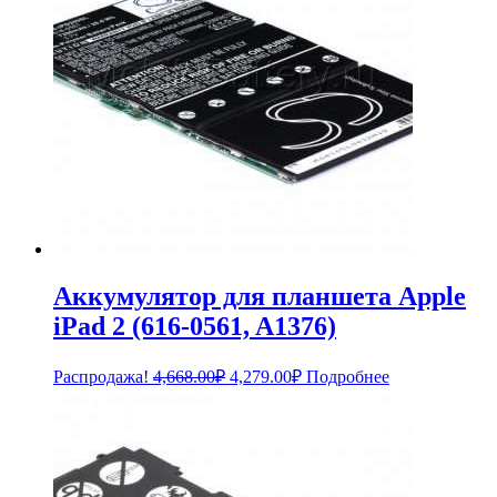
Аккумулятор для планшета Apple
iPad 2 (616-0561, A1376)
Первоначальная
Текущая
Распродажа!
4,668.00
₽
4,279.00
₽
Подробнее
цена
цена:
составляла
4,279.00₽.
4,668.00₽.