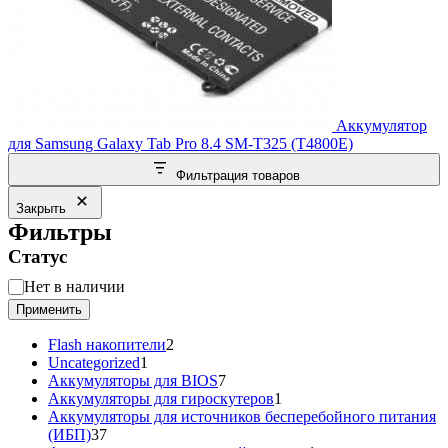
Аккумулятор
для Samsung Galaxy Tab Pro 8.4 SM-T325 (T4800E)
Фильтрация товаров
Закрыть
Фильтры
Статус
Статус
Нет в наличии
Применить
2
Flash накопители
2
1
товара
Uncategorized
1
товар
7
Аккумуляторы для BIOS
7
товаров
1
Аккумуляторы для гироскутеров
1
товар
Аккумуляторы для источников бесперебойного питания
37
(ИБП)
37