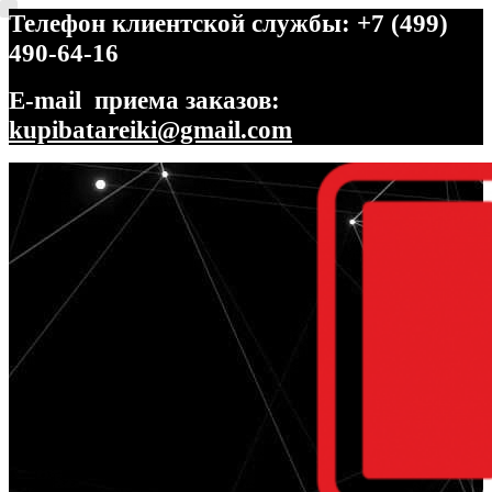
Телефон клиентской службы: +7 (499)
490-64-16
E-mail приема заказов:
kupibatareiki@gmail.com
Перейти
Перейти
к
к
навигации
содержимому