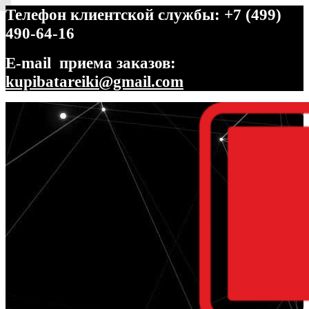
Телефон клиентской службы: +7 (499)
490-64-16
E-mail приема заказов:
kupibatareiki@gmail.com
Перейти
Перейти
к
к
навигации
содержимому