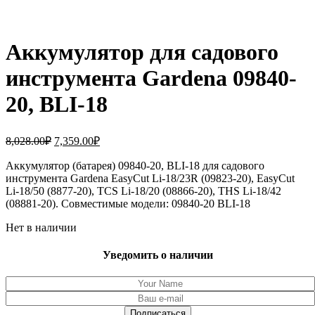
Аккумулятор для садового
инструмента Gardena 09840-
20, BLI-18
Первоначальная
Текущая
8,028.00
₽
7,359.00
₽
цена
цена:
составляла
Аккумулятор (батарея) 09840-20, BLI-18 для садового
7,359.00₽.
инструмента Gardena EasyCut Li-18/23R (09823-20), EasyCut
8,028.00₽.
Li-18/50 (8877-20), TCS Li-18/20 (08866-20), THS Li-18/42
(08881-20). Совместимые модели: 09840-20 BLI-18
Нет в наличии
Уведомить о наличии