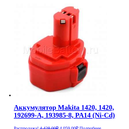
Аккумулятор Makita 1420, 1420,
192699-A, 193985-8, PA14 (Ni-Cd)
Первоначальная
Текущая
Распродажа!
4,428.00
₽
4,059.00
₽
Подробнее