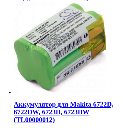
цена
цена:
составляла
5,049.00₽.
5,508.00₽.
Аккумулятор для Makita 6722D,
6722DW, 6723D, 6723DW
(TL00000012)