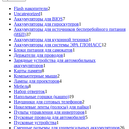
2
Flash накопители
2
1
товара
Uncategorized
1
товар
7
Аккумуляторы для BIOS
7
товаров
1
Аккумуляторы для гироскутеров
1
товар
Аккумуляторы для источников бесперебойного питания
37
(ИБП)
37
товаров
1
Аккумуляторы для кухонной техники
1
товар
12
Аккумуляторы для системы ЭРА ГЛОНАСС
12
1
товаров
Блоки питания для самокатов
1
1
товар
Держатели для проводов
1
товар
Зарядные устройства для автомобильных
1
аккумуляторов
1
8
товар
Карты памяти
8
товаров
2
Компьютерные мыши
2
товара
4
Лампы для проекторов
4
8
товара
Мебель
8
товаров
1
Набор отверток
1
товар
19
Напольные горшки (кашпо)
19
товаров
2
Наушники для сотовых телефонов
2
товара
1
Никелевые ленты (полосы) для пайки
1
1
товар
Пульты управления для инверторов
1
товар
5
Пусковые провода для автомобилей
5
1
товаров
Пусковые устройства
1
товар
26
Сменные разъемы для универсальных аккумуляторов
26