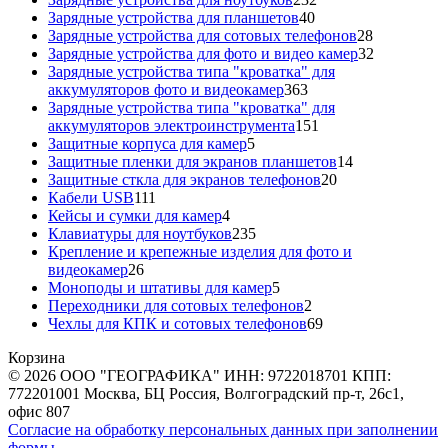
40
товара
Зарядные устройства для планшетов
40
товаров
28
Зарядные устройства для сотовых телефонов
28
товаров
32
Зарядные устройства для фото и видео камер
32
товара
Зарядные устройства типа "кроватка" для
363
аккумуляторов фото и видеокамер
363
товара
Зарядные устройства типа "кроватка" для
151
аккумуляторов электроинструмента
151
5
товар
Защитные корпуса для камер
5
товаров
14
Защитные пленки для экранов планшетов
14
20
товаров
Защитные сткла для экранов телефонов
20
111
товаров
Кабели USB
111
товаров
4
Кейсы и сумки для камер
4
товара
235
Клавиатуры для ноутбуков
235
товаров
Крепление и крепежные изделия для фото и
26
видеокамер
26
товаров
5
Моноподы и штативы для камер
5
товаров
2
Переходники для сотовых телефонов
2
товара
69
Чехлы для КПК и сотовых телефонов
69
товаров
Корзина
© 2026 ООО "ГЕОГРАФИКА" ИНН: 9722018701 КПП:
772201001 Москва, БЦ Россия, Волгоградский пр-т, 26с1,
офис 807
Согласие на обработку персональных данных при заполнении
формы