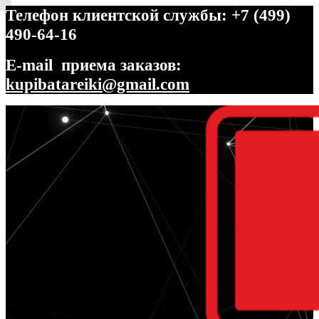
Телефон клиентской службы: +7 (499)
490-64-16
E-mail приема заказов:
kupibatareiki@gmail.com
Перейти
Перейти
к
к
навигации
содержимому