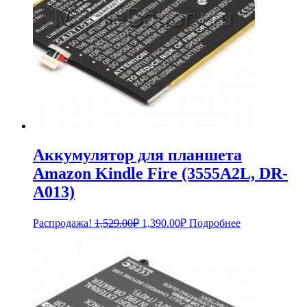
Аккумулятор для планшета
Amazon Kindle Fire (3555A2L, DR-
A013)
Первоначальная
Текущая
Распродажа!
1,529.00
₽
1,390.00
₽
Подробнее
цена
цена:
составляла
1,390.00₽.
1,529.00₽.