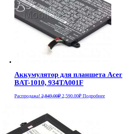
Аккумулятор для планшета Acer
BAT-1010, 934TA001F
Первоначальная
Текущая
Распродажа!
2,849.00
₽
2,590.00
₽
Подробнее
цена
цена:
составляла
2,590.00₽.
2,849.00₽.