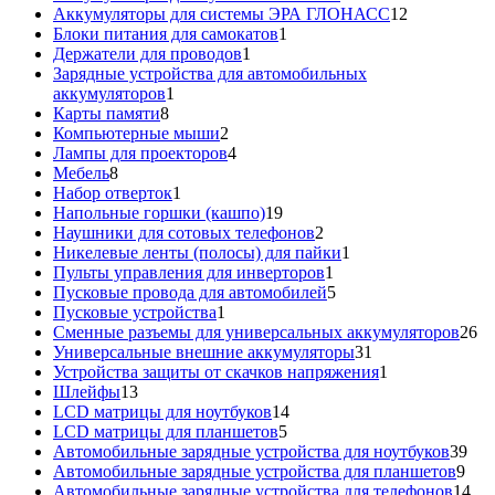
товар
12
Аккумуляторы для системы ЭРА ГЛОНАСС
12
1
товаров
Блоки питания для самокатов
1
1
товар
Держатели для проводов
1
товар
Зарядные устройства для автомобильных
1
аккумуляторов
1
8
товар
Карты памяти
8
товаров
2
Компьютерные мыши
2
товара
4
Лампы для проекторов
4
8
товара
Мебель
8
товаров
1
Набор отверток
1
товар
19
Напольные горшки (кашпо)
19
товаров
2
Наушники для сотовых телефонов
2
товара
1
Никелевые ленты (полосы) для пайки
1
1
товар
Пульты управления для инверторов
1
товар
5
Пусковые провода для автомобилей
5
1
товаров
Пусковые устройства
1
товар
26
Сменные разъемы для универсальных аккумуляторов
26
31
то
Универсальные внешние аккумуляторы
31
товар
1
Устройства защиты от скачков напряжения
1
13
товар
Шлейфы
13
товаров
14
LCD матрицы для ноутбуков
14
5
товаров
LCD матрицы для планшетов
5
товаров
39
Автомобильные зарядные устройства для ноутбуков
39
9
тов
Автомобильные зарядные устройства для планшетов
9
тов
14
Автомобильные зарядные устройства для телефонов
14