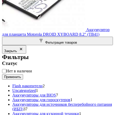
Аккумулятор
для планшета Motorola DROID XYBOARD 8.2" (TB41)
Фильтрация товаров
Закрыть
Фильтры
Статус
Статус
Нет в наличии
Применить
2
Flash накопители
2
1
товара
Uncategorized
1
товар
7
Аккумуляторы для BIOS
7
товаров
1
Аккумуляторы для гироскутеров
1
товар
Аккумуляторы для источников бесперебойного питания
37
(ИБП)
37
товаров
1
Аккумуляторы для кухонной техники
1