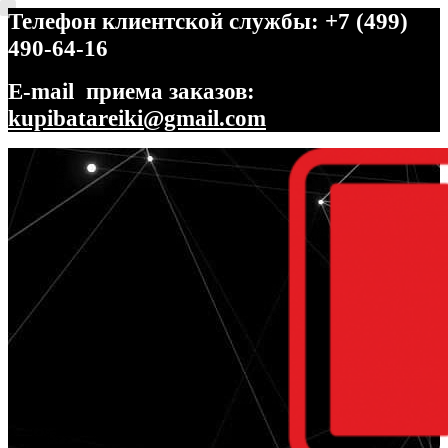
Телефон клиентской службы: +7 (499)
490-64-16
E-mail приема заказов:
kupibatareiki@gmail.com
Перейти
Перейти
к
к
навигации
содержимому