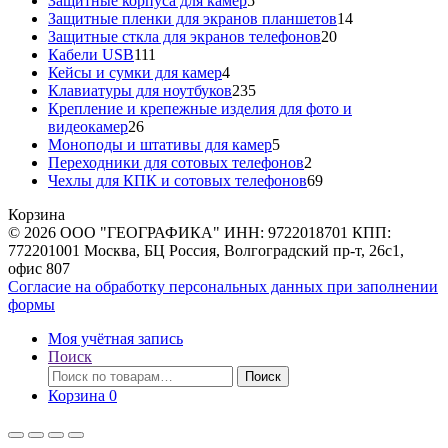
Защитные корпуса для камер
5
товаров
14
Защитные пленки для экранов планшетов
14
20
товаров
Защитные сткла для экранов телефонов
20
111
товаров
Кабели USB
111
товаров
4
Кейсы и сумки для камер
4
товара
235
Клавиатуры для ноутбуков
235
товаров
Крепление и крепежные изделия для фото и
26
видеокамер
26
товаров
5
Моноподы и штативы для камер
5
товаров
2
Переходники для сотовых телефонов
2
товара
69
Чехлы для КПК и сотовых телефонов
69
товаров
Корзина
© 2026 ООО "ГЕОГРАФИКА" ИНН: 9722018701 КПП:
772201001 Москва, БЦ Россия, Волгоградский пр-т, 26с1,
офис 807
Согласие на обработку персональных данных при заполнении
формы
Моя учётная запись
Поиск
Искать:
Поиск
Корзина
0