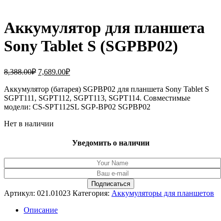
Аккумулятор для планшета
Sony Tablet S (SGPBP02)
Первоначальная
Текущая
8,388.00
₽
7,689.00
₽
цена
цена:
составляла
Аккумулятор (батарея) SGPBP02 для планшета Sony Tablet S
7,689.00₽.
SGPT111, SGPT112, SGPT113, SGPT114. Совместимые
8,388.00₽.
модели: CS-SPT112SL SGP-BP02 SGPBP02
Нет в наличии
Уведомить о наличии
Артикул:
021.01023
Категория:
Аккумуляторы для планшетов
Описание