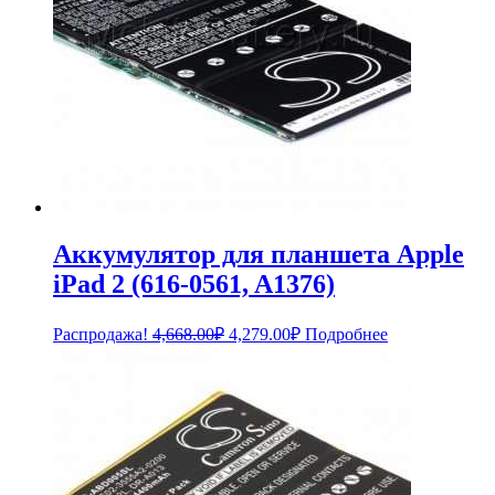
Аккумулятор для планшета Apple
iPad 2 (616-0561, A1376)
Первоначальная
Текущая
Распродажа!
4,668.00
₽
4,279.00
₽
Подробнее
цена
цена:
составляла
4,279.00₽.
4,668.00₽.