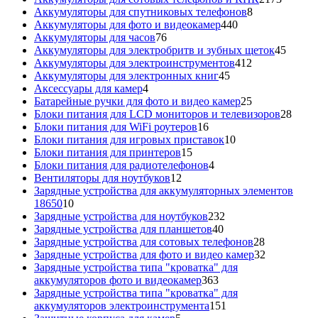
8
товара
Аккумуляторы для спутниковых телефонов
8
440
товаров
Аккумуляторы для фото и видеокамер
440
76
товаров
Аккумуляторы для часов
76
товаров
45
Аккумуляторы для электробритв и зубных щеток
45
412
товар
Аккумуляторы для электроинструментов
412
45
товаров
Аккумуляторы для электронных книг
45
4
товаров
Аксессуары для камер
4
товара
25
Батарейные ручки для фото и видео камер
25
товаров
28
Блоки питания для LCD мониторов и телевизоров
28
16
това
Блоки питания для WiFi роутеров
16
товаров
10
Блоки питания для игровых приставок
10
15
товаров
Блоки питания для принтеров
15
товаров
4
Блоки питания для радиотелефонов
4
12
товара
Вентиляторы для ноутбуков
12
товаров
Зарядные устройства для аккумуляторных элементов
10
18650
10
товаров
232
Зарядные устройства для ноутбуков
232
40
товара
Зарядные устройства для планшетов
40
товаров
28
Зарядные устройства для сотовых телефонов
28
товаров
32
Зарядные устройства для фото и видео камер
32
товара
Зарядные устройства типа "кроватка" для
363
аккумуляторов фото и видеокамер
363
товара
Зарядные устройства типа "кроватка" для
151
аккумуляторов электроинструмента
151
5
товар