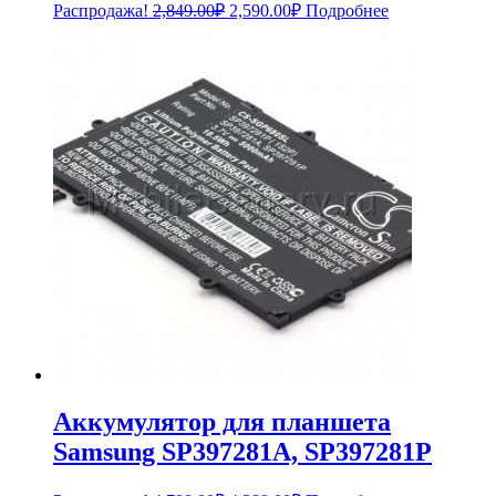
Первоначальная
Текущая
Распродажа!
2,849.00
₽
2,590.00
₽
Подробнее
цена
цена:
составляла
2,590.00₽.
2,849.00₽.
Аккумулятор для планшета
Samsung SP397281A, SP397281P