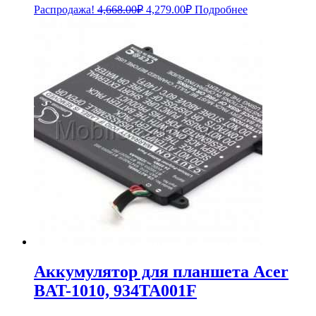
Первоначальная
Текущая
Распродажа!
4,668.00
₽
4,279.00
₽
Подробнее
цена
цена:
составляла
4,279.00₽.
4,668.00₽.
Аккумулятор для планшета Acer
BAT-1010, 934TA001F