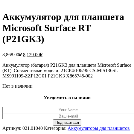
Аккумулятор для планшета
Microsoft Surface RT
(P21GK3)
Первоначальная
Текущая
8,868.00
₽
8,129.00
₽
цена
цена:
составляла
Аккумулятор (батарея) P21GK3 для планшета Microsoft Surface
8,129.00₽.
(RT). Совместимые модели: 21CP4/106/96 CS-MIS136SL
8,868.00₽.
MS991109-ZZP12G01 P21GK3 X865745-002
Нет в наличии
Уведомить о наличии
Артикул:
021.01040
Категория:
Аккумуляторы для планшетов