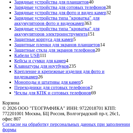
40
товара
Зарядные устройства для планшетов
40
товаров
28
Зарядные устройства для сотовых телефонов
28
товаров
32
Зарядные устройства для фото и видео камер
32
товара
Зарядные устройства типа "кроватка" для
363
аккумуляторов фото и видеокамер
363
товара
Зарядные устройства типа "кроватка" для
151
аккумуляторов электроинструмента
151
5
товар
Защитные корпуса для камер
5
товаров
14
Защитные пленки для экранов планшетов
14
20
товаров
Защитные сткла для экранов телефонов
20
111
товаров
Кабели USB
111
товаров
4
Кейсы и сумки для камер
4
товара
235
Клавиатуры для ноутбуков
235
товаров
Крепление и крепежные изделия для фото и
26
видеокамер
26
товаров
5
Моноподы и штативы для камер
5
товаров
2
Переходники для сотовых телефонов
2
товара
69
Чехлы для КПК и сотовых телефонов
69
товаров
Корзина
© 2026 ООО "ГЕОГРАФИКА" ИНН: 9722018701 КПП:
772201001 Москва, БЦ Россия, Волгоградский пр-т, 26с1,
офис 807
Согласие на обработку персональных данных при заполнении
формы