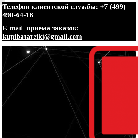
Телефон клиентской службы: +7 (499)
490-64-16
E-mail приема заказов:
kupibatareiki@gmail.com
Перейти
Перейти
к
к
навигации
содержимому