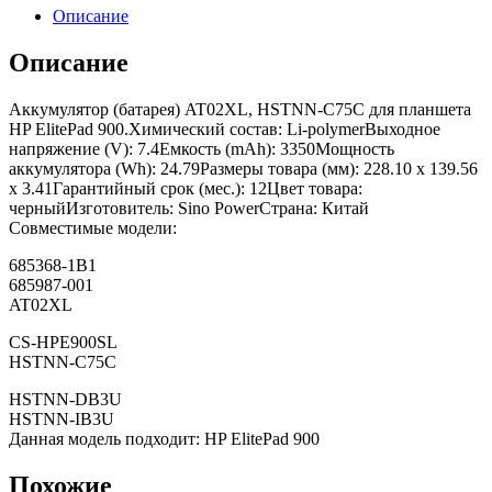
Описание
Описание
Аккумулятор (батарея) AT02XL, HSTNN-C75C для планшета
HP ElitePad 900.Химический состав: Li-polymerВыходное
напряжение (V): 7.4Емкость (mAh): 3350Мощность
аккумулятора (Wh): 24.79Размеры товара (мм): 228.10 x 139.56
x 3.41Гарантийный срок (мес.): 12Цвет товара:
черныйИзготовитель: Sino PowerСтрана: Китай
Совместимые модели:
685368-1B1
685987-001
AT02XL
CS-HPE900SL
HSTNN-C75C
HSTNN-DB3U
HSTNN-IB3U
Данная модель подходит: HP ElitePad 900
Похожие