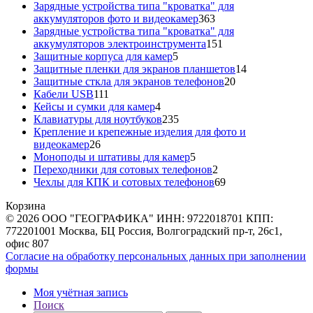
товара
Зарядные устройства типа "кроватка" для
363
аккумуляторов фото и видеокамер
363
товара
Зарядные устройства типа "кроватка" для
151
аккумуляторов электроинструмента
151
5
товар
Защитные корпуса для камер
5
товаров
14
Защитные пленки для экранов планшетов
14
20
товаров
Защитные сткла для экранов телефонов
20
111
товаров
Кабели USB
111
товаров
4
Кейсы и сумки для камер
4
товара
235
Клавиатуры для ноутбуков
235
товаров
Крепление и крепежные изделия для фото и
26
видеокамер
26
товаров
5
Моноподы и штативы для камер
5
товаров
2
Переходники для сотовых телефонов
2
товара
69
Чехлы для КПК и сотовых телефонов
69
товаров
Корзина
© 2026 ООО "ГЕОГРАФИКА" ИНН: 9722018701 КПП:
772201001 Москва, БЦ Россия, Волгоградский пр-т, 26с1,
офис 807
Согласие на обработку персональных данных при заполнении
формы
Моя учётная запись
Поиск