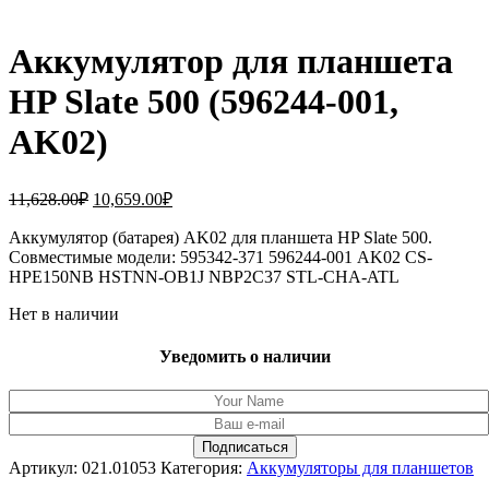
Аккумулятор для планшета
HP Slate 500 (596244-001,
AK02)
Первоначальная
Текущая
11,628.00
₽
10,659.00
₽
цена
цена:
составляла
Аккумулятор (батарея) AK02 для планшета HP Slate 500.
10,659.00₽.
Совместимые модели: 595342-371 596244-001 AK02 CS-
11,628.00₽.
HPE150NB HSTNN-OB1J NBP2C37 STL-CHA-ATL
Нет в наличии
Уведомить о наличии
Артикул:
021.01053
Категория:
Аккумуляторы для планшетов