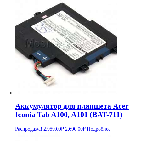
Аккумулятор для планшета Acer
Iconia Tab A100, A101 (BAT-711)
Первоначальная
Текущая
Распродажа!
2,959.00
₽
2,690.00
₽
Подробнее
цена
цена:
составляла
2,690.00₽.