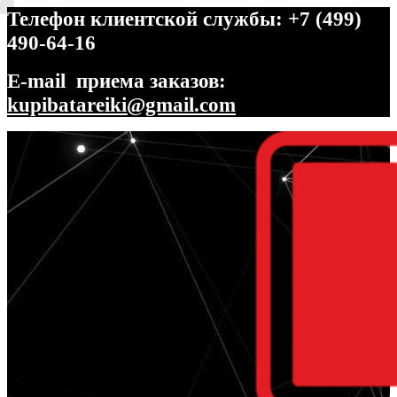
Телефон клиентской службы: +7 (499)
490-64-16
E-mail приема заказов:
kupibatareiki@gmail.com
Перейти
Перейти
к
к
навигации
содержимому