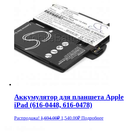
5,388.00₽.
Аккумулятор для планшета Apple
iPad (616-0448, 616-0478)
Первоначальная
Текущая
Распродажа!
1,694.00
₽
1,540.00
₽
Подробнее
цена
цена:
составляла
1,540.00₽.