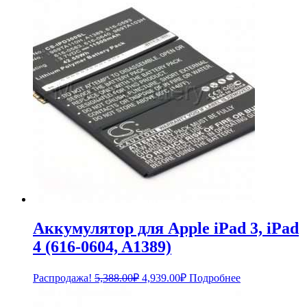
2,959.00₽.
Аккумулятор для Apple iPad 3, iPad
4 (616-0604, A1389)
Первоначальная
Текущая
Распродажа!
5,388.00
₽
4,939.00
₽
Подробнее
цена
цена:
составляла
4,939.00₽.