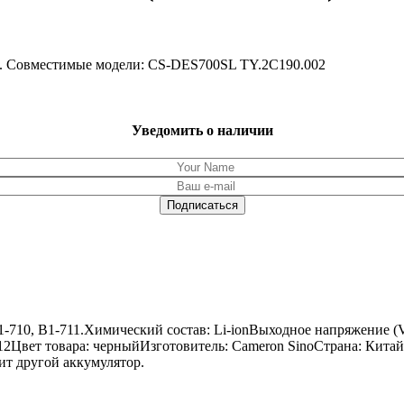
k 7. Совместимые модели: CS-DES700SL TY.2C190.002
Уведомить о наличии
B1-710, B1-711.Химический состав: Li-ionВыходное напряжение (
: 12Цвет товара: черныйИзготовитель: Cameron SinoСтрана: Китай
ит другой аккумулятор.