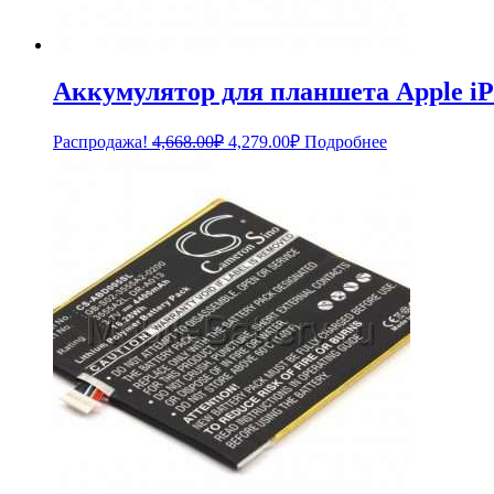
Аккумулятор для планшета Apple iPa
Первоначальная
Текущая
Распродажа!
4,668.00
₽
4,279.00
₽
Подробнее
цена
цена:
составляла
4,279.00₽.
4,668.00₽.