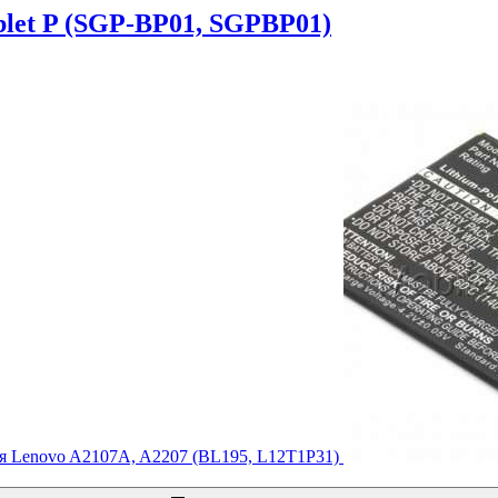
let P (SGP-BP01, SGPBP01)
я Lenovo A2107A, A2207 (BL195, L12T1P31)