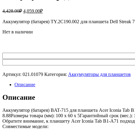
Первоначальная
Текущая
4,428.00
₽
4,059.00
₽
цена
цена:
составляла
Аккумулятор (батарея) TY.2C190.002 для планшета Dell Strea
4,059.00₽.
4,428.00₽.
Нет в наличии
Артикул:
021.01079
Категория:
Аккумуляторы для планшетов
Описание
Описание
Аккумулятор (батарея) BAT-715 для планшета Acer Iconia Tab 
8.88Размеры товара (мм): 100 x 60 x 5Гарантийный срок (мес.)
Обратите внимание, к планшету Acer Iconia Tab B1-A71 подход
Совместимые модели: