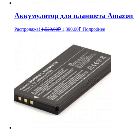
Аккумулятор для планшета Amazon K
Первоначальная
Текущая
Распродажа!
1,529.00
₽
1,390.00
₽
Подробнее
цена
цена:
составляла
1,390.00₽.
1,529.00₽.