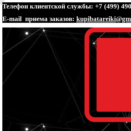
Телефон клиентской службы: +7 (499) 490
E-mail приема заказов:
kupibatareiki@gm
Перейти
Перейти
к
к
навигации
содержимому