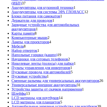
37
(ИБП)
37
товаров
1
Аккумуляторы для кухонной техники
1
товар
12
Аккумуляторы для системы ЭРА ГЛОНАСС
12
1
товаров
Блоки питания для самокатов
1
1
товар
Держатели для проводов
1
товар
Зарядные устройства для автомобильных
1
аккумуляторов
1
8
товар
Карты памяти
8
товаров
2
Компьютерные мыши
2
товара
4
Лампы для проекторов
4
8
товара
Мебель
8
товаров
1
Набор отверток
1
товар
19
Напольные горшки (кашпо)
19
товаров
2
Наушники для сотовых телефонов
2
товара
1
Никелевые ленты (полосы) для пайки
1
1
товар
Пульты управления для инверторов
1
товар
5
Пусковые провода для автомобилей
5
1
товаров
Пусковые устройства
1
товар
26
Сменные разъемы для универсальных аккумуляторов
26
31
то
Универсальные внешние аккумуляторы
31
товар
1
Устройства защиты от скачков напряжения
1
13
товар
Шлейфы
13
товаров
14
LCD матрицы для ноутбуков
14
5
товаров
LCD матрицы для планшетов
5
товаров
39
Автомобильные зарядные устройства для ноутбуков
39