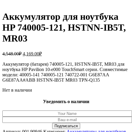
Аккумулятор для ноутбука
HP 740005-121, HSTNN-IB5T,
MR03
Первоначальная
Текущая
4,548.00
₽
4,169.00
₽
цена
цена:
составляла
Аккумулятор (батарея) 740005-121, HSTNN-IB5T, MR03 для
4,169.00₽.
ноутбука HP Pavilion 10-e000 TouchSmart серии. Совместимые
4,548.00₽.
модели: 40005-141 740005-121 740722-001 G6E87AA
G6E87AA#ABB HSTNN-IB5T MR03 TPN-Q135
Нет в наличии
Уведомить о наличии
Артикул:
001.90946
Категория:
Аккумуляторы для ноутбуков