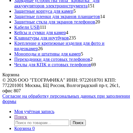
товара
Зарядные устройства типа "кроватка" для
151
аккумуляторов электроинструмента
151
5
товар
Защитные корпуса для камер
5
товаров
14
Защитные пленки для экранов планшетов
14
20
товаров
Защитные сткла для экранов телефонов
20
111
товаров
Кабели USB
111
товаров
4
Кейсы и сумки для камер
4
товара
235
Клавиатуры для ноутбуков
235
товаров
Крепление и крепежные изделия для фото и
26
видеокамер
26
товаров
5
Моноподы и штативы для камер
5
товаров
2
Переходники для сотовых телефонов
2
товара
69
Чехлы для КПК и сотовых телефонов
69
товаров
Корзина
© 2026 ООО "ГЕОГРАФИКА" ИНН: 9722018701 КПП:
772201001 Москва, БЦ Россия, Волгоградский пр-т, 26с1,
офис 807
Согласие на обработку персональных данных при заполнении
формы
Моя учётная запись
Поиск
Искать:
Поиск
Корзина
0