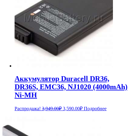
Аккумулятор Duracell DR36,
DR36S, EMC36, NJ1020 (4000mAh)
Ni-MH
Первоначальная
Текущая
Распродажа!
3,949.00
₽
3,590.00
₽
Подробнее
цена
цена:
составляла
3,590.00₽.
3,949.00₽.