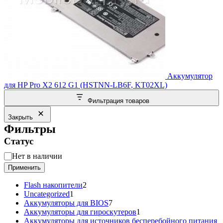
Аккумулятор
для HP Pro X2 612 G1 (HSTNN-LB6F, KT02XL)
Фильтрация товаров
Закрыть
Фильтры
Статус
Статус
Нет в наличии
Применить
2
Flash накопители
2
1
товара
Uncategorized
1
товар
7
Аккумуляторы для BIOS
7
товаров
1
Аккумуляторы для гироскутеров
1
товар
Аккумуляторы для источников бесперебойного питания