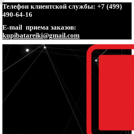
Телефон клиентской службы: +7 (499)
490-64-16
E-mail приема заказов:
kupibatareiki@gmail.com
Перейти
Перейти
к
к
навигации
содержимому