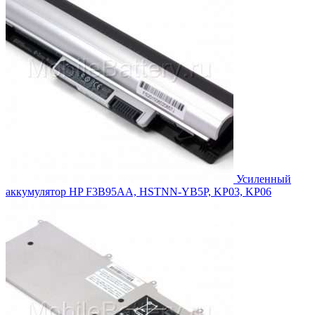
Усиленный
аккумулятор HP F3B95AA, HSTNN-YB5P, KP03, KP06