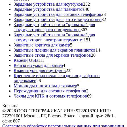
товаров
232
Зарядные устройства для ноутбуков
232
40
товара
Зарядные устройства для планшетов
40
товаров
28
Зарядные устройства для сотовых телефонов
28
товаров
32
Зарядные устройства для фото и видео камер
32
товара
Зарядные устройства типа "кроватка" для
363
аккумуляторов фото и видеокамер
363
товара
Зарядные устройства типа "кроватка" для
151
аккумуляторов электроинструмента
151
5
товар
Защитные корпуса для камер
5
товаров
14
Защитные пленки для экранов планшетов
14
20
товаров
Защитные сткла для экранов телефонов
20
111
товаров
Кабели USB
111
товаров
4
Кейсы и сумки для камер
4
товара
235
Клавиатуры для ноутбуков
235
товаров
Крепление и крепежные изделия для фото и
26
видеокамер
26
товаров
5
Моноподы и штативы для камер
5
товаров
2
Переходники для сотовых телефонов
2
товара
69
Чехлы для КПК и сотовых телефонов
69
товаров
Корзина
© 2026 ООО "ГЕОГРАФИКА" ИНН: 9722018701 КПП:
772201001 Москва, БЦ Россия, Волгоградский пр-т, 26с1,
офис 807
Согласие на обработку персональных данных при заполнении