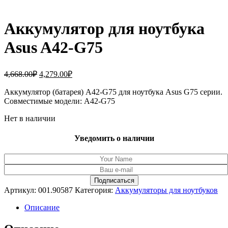
Аккумулятор для ноутбука
Asus A42-G75
Первоначальная
Текущая
4,668.00
₽
4,279.00
₽
цена
цена:
составляла
Аккумулятор (батарея) A42-G75 для ноутбука Asus G75 серии.
4,279.00₽.
Совместимые модели: A42-G75
4,668.00₽.
Нет в наличии
Уведомить о наличии
Артикул:
001.90587
Категория:
Аккумуляторы для ноутбуков
Описание