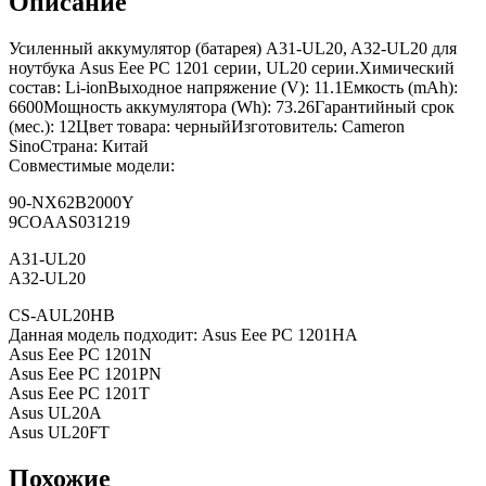
Описание
Усиленный аккумулятор (батарея) A31-UL20, A32-UL20 для
ноутбука Asus Eee PC 1201 серии, UL20 серии.Химический
состав: Li-ionВыходное напряжение (V): 11.1Емкость (mAh):
6600Мощность аккумулятора (Wh): 73.26Гарантийный срок
(мес.): 12Цвет товара: черныйИзготовитель: Cameron
SinoСтрана: Китай
Совместимые модели:
90-NX62B2000Y
9COAAS031219
A31-UL20
A32-UL20
CS-AUL20HB
Данная модель подходит: Asus Eee PC 1201HA
Asus Eee PC 1201N
Asus Eee PC 1201PN
Asus Eee PC 1201T
Asus UL20A
Asus UL20FT
Похожие