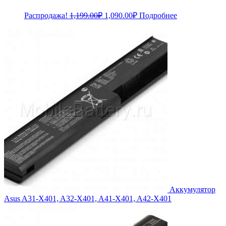
Первоначальная
Текущая
Распродажа!
1,199.00
₽
1,090.00
₽
Подробнее
цена
цена:
составляла
1,090.00₽.
1,199.00₽.
Аккумулятор
Asus A31-X401, A32-X401, A41-X401, A42-X401