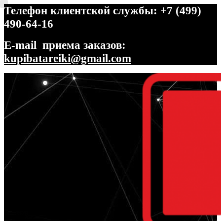
Телефон клиентской службы: +7 (499)
490-64-16
E-mail приема заказов:
kupibatareiki@gmail.com
Перейти
Перейти
к
к
навигации
содержимому