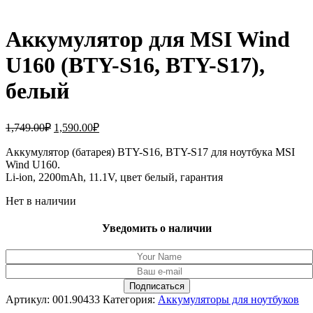
Аккумулятор для MSI Wind
U160 (BTY-S16, BTY-S17),
белый
Первоначальная
Текущая
1,749.00
₽
1,590.00
₽
цена
цена:
составляла
Аккумулятор (батарея) BTY-S16, BTY-S17 для ноутбука MSI
1,590.00₽.
Wind U160.
1,749.00₽.
Li-ion, 2200mAh, 11.1V, цвет белый, гарантия
Нет в наличии
Уведомить о наличии
Артикул:
001.90433
Категория:
Аккумуляторы для ноутбуков