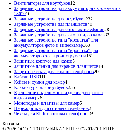
12
товара
Вентиляторы для ноутбуков
12
товаров
Зарядные устройства для аккумуляторных элементов
10
18650
10
товаров
232
Зарядные устройства для ноутбуков
232
40
товара
Зарядные устройства для планшетов
40
товаров
28
Зарядные устройства для сотовых телефонов
28
товаров
32
Зарядные устройства для фото и видео камер
32
товара
Зарядные устройства типа "кроватка" для
363
аккумуляторов фото и видеокамер
363
товара
Зарядные устройства типа "кроватка" для
151
аккумуляторов электроинструмента
151
5
товар
Защитные корпуса для камер
5
товаров
14
Защитные пленки для экранов планшетов
14
20
товаров
Защитные сткла для экранов телефонов
20
111
товаров
Кабели USB
111
товаров
4
Кейсы и сумки для камер
4
товара
235
Клавиатуры для ноутбуков
235
товаров
Крепление и крепежные изделия для фото и
26
видеокамер
26
товаров
5
Моноподы и штативы для камер
5
товаров
2
Переходники для сотовых телефонов
2
товара
69
Чехлы для КПК и сотовых телефонов
69
товаров
Корзина
© 2026 ООО "ГЕОГРАФИКА" ИНН: 9722018701 КПП: