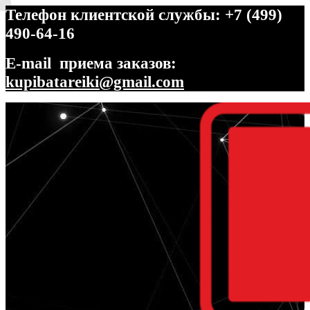
Телефон клиентской службы: +7 (499)
490-64-16
E-mail приема заказов:
kupibatareiki@gmail.com
Перейти
Перейти
к
к
навигации
содержимому