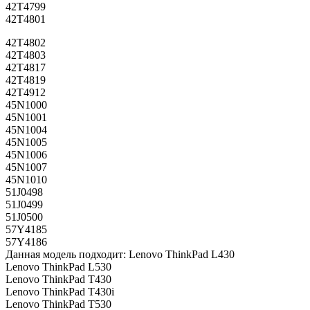
42T4799
42T4801
42T4802
42T4803
42T4817
42T4819
42T4912
45N1000
45N1001
45N1004
45N1005
45N1006
45N1007
45N1010
51J0498
51J0499
51J0500
57Y4185
57Y4186
Данная модель подходит: Lenovo ThinkPad L430
Lenovo ThinkPad L530
Lenovo ThinkPad T430
Lenovo ThinkPad T430i
Lenovo ThinkPad T530