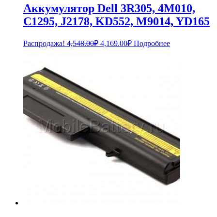
Аккумулятор Dell 3R305, 4M010,
C1295, J2178, KD552, M9014, YD165
Первоначальная
Текущая
Распродажа!
4,548.00
₽
4,169.00
₽
Подробнее
цена
цена:
составляла
4,169.00₽.
4,548.00₽.