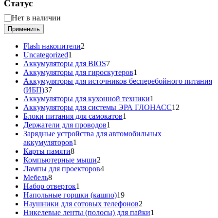
Статус
Статус
Нет в наличии
Применить
2
Flash накопители
2
1
товара
Uncategorized
1
товар
7
Аккумуляторы для BIOS
7
товаров
1
Аккумуляторы для гироскутеров
1
товар
Аккумуляторы для источников бесперебойного питания
37
(ИБП)
37
товаров
1
Аккумуляторы для кухонной техники
1
товар
12
Аккумуляторы для системы ЭРА ГЛОНАСС
12
1
товаров
Блоки питания для самокатов
1
1
товар
Держатели для проводов
1
товар
Зарядные устройства для автомобильных
1
аккумуляторов
1
8
товар
Карты памяти
8
товаров
2
Компьютерные мыши
2
товара
4
Лампы для проекторов
4
8
товара
Мебель
8
товаров
1
Набор отверток
1
товар
19
Напольные горшки (кашпо)
19
товаров
2
Наушники для сотовых телефонов
2
товара
1
Никелевые ленты (полосы) для пайки
1