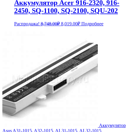
Аккумулятор Acer 916-2320, 916-
2450, SQ-1100, SQ-2100, SQU-202
Первоначальная
Текущая
Распродажа!
8,748.00
₽
8,019.00
₽
Подробнее
цена
цена:
составляла
8,019.00₽.
8,748.00₽.
Аккумулятор
Asus A31-1015, A32-1015, AL31-1015, AL32-1015