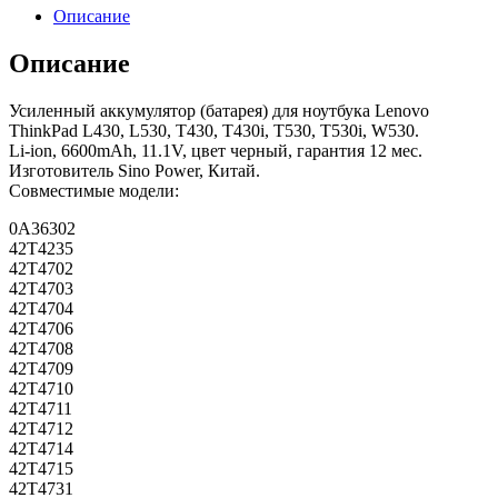
Описание
Описание
Усиленный аккумулятор (батарея) для ноутбука Lenovo
ThinkPad L430, L530, T430, T430i, T530, T530i, W530.
Li-ion, 6600mAh, 11.1V, цвет черный, гарантия 12 мес.
Изготовитель Sino Power, Китай.
Совместимые модели:
0A36302
42T4235
42T4702
42T4703
42T4704
42T4706
42T4708
42T4709
42T4710
42T4711
42T4712
42T4714
42T4715
42T4731