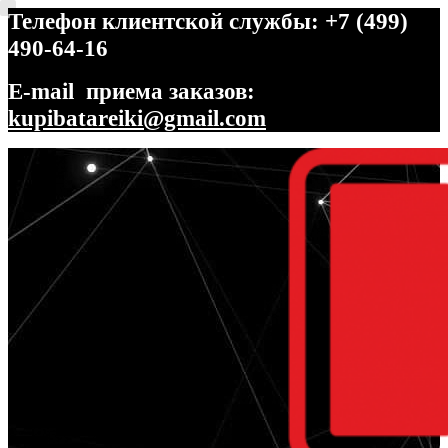
Телефон клиентской службы: +7 (499)
490-64-16
E-mail приема заказов:
kupibatareiki@gmail.com
Перейти
Перейти
к
к
навигации
содержимому