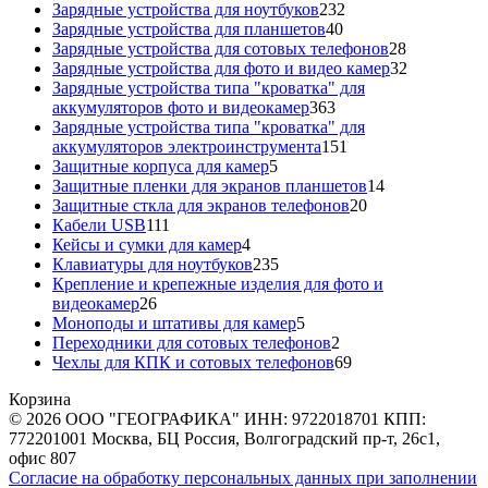
товаров
232
Зарядные устройства для ноутбуков
232
40
товара
Зарядные устройства для планшетов
40
товаров
28
Зарядные устройства для сотовых телефонов
28
товаров
32
Зарядные устройства для фото и видео камер
32
товара
Зарядные устройства типа "кроватка" для
363
аккумуляторов фото и видеокамер
363
товара
Зарядные устройства типа "кроватка" для
151
аккумуляторов электроинструмента
151
5
товар
Защитные корпуса для камер
5
товаров
14
Защитные пленки для экранов планшетов
14
20
товаров
Защитные сткла для экранов телефонов
20
111
товаров
Кабели USB
111
товаров
4
Кейсы и сумки для камер
4
товара
235
Клавиатуры для ноутбуков
235
товаров
Крепление и крепежные изделия для фото и
26
видеокамер
26
товаров
5
Моноподы и штативы для камер
5
товаров
2
Переходники для сотовых телефонов
2
товара
69
Чехлы для КПК и сотовых телефонов
69
товаров
Корзина
© 2026 ООО "ГЕОГРАФИКА" ИНН: 9722018701 КПП:
772201001 Москва, БЦ Россия, Волгоградский пр-т, 26с1,
офис 807
Согласие на обработку персональных данных при заполнении