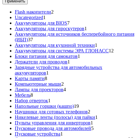
Применить
2
Flash накопители
2
1
товара
Uncategorized
1
товар
7
Аккумуляторы для BIOS
7
товаров
1
Аккумуляторы для гироскутеров
1
товар
Аккумуляторы для источников бесперебойного питания
37
(ИБП)
37
товаров
1
Аккумуляторы для кухонной техники
1
товар
12
Аккумуляторы для системы ЭРА ГЛОНАСС
12
1
товаров
Блоки питания для самокатов
1
1
товар
Держатели для проводов
1
товар
Зарядные устройства для автомобильных
1
аккумуляторов
1
8
товар
Карты памяти
8
товаров
2
Компьютерные мыши
2
товара
4
Лампы для проекторов
4
8
товара
Мебель
8
товаров
1
Набор отверток
1
товар
19
Напольные горшки (кашпо)
19
товаров
2
Наушники для сотовых телефонов
2
товара
1
Никелевые ленты (полосы) для пайки
1
1
товар
Пульты управления для инверторов
1
товар
5
Пусковые провода для автомобилей
5
1
товаров
Пусковые устройства
1