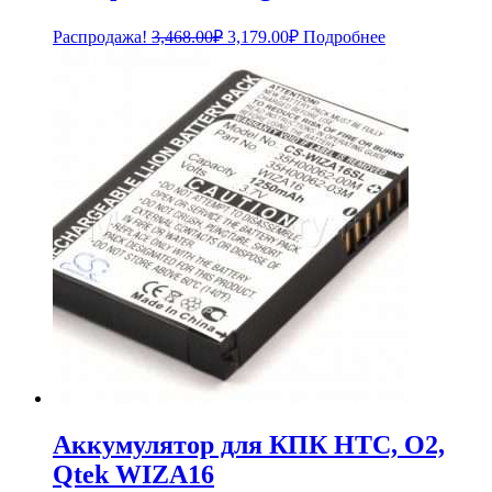
Первоначальная
Текущая
Распродажа!
3,468.00
₽
3,179.00
₽
Подробнее
цена
цена:
составляла
3,179.00₽.
3,468.00₽.
Аккумулятор для КПК HTC, O2,
Qtek WIZA16