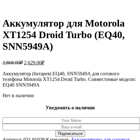
Аккумулятор для Motorola
XT1254 Droid Turbo (EQ40,
SNN5949A)
Первоначальная
Текущая
2,868.00
₽
2,629.00
₽
цена
цена:
составляла
Аккумулятор (батарея) EQ40, SNN5949A для сотового
2,629.00₽.
телефона Motorola XT1254 Droid Turbo. Совместимые модели:
2,868.00₽.
EQ40 SNN5949A
Нет в наличии
Уведомить о наличии
Артикул:
031.91029
Категория:
Аккумуляторы для сотовых