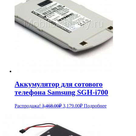
Аккумулятор для сотового
телефона Samsung SGH-i700
Первоначальная
Текущая
Распродажа!
3,468.00
₽
3,179.00
₽
Подробнее
цена
цена:
составляла
3,179.00₽.
3,468.00₽.