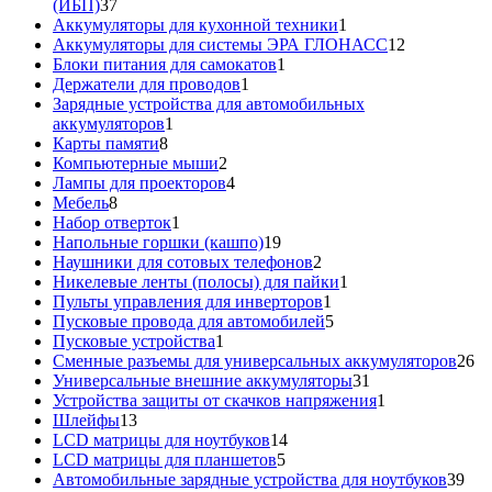
37
(ИБП)
37
товаров
1
Аккумуляторы для кухонной техники
1
товар
12
Аккумуляторы для системы ЭРА ГЛОНАСС
12
1
товаров
Блоки питания для самокатов
1
1
товар
Держатели для проводов
1
товар
Зарядные устройства для автомобильных
1
аккумуляторов
1
8
товар
Карты памяти
8
товаров
2
Компьютерные мыши
2
товара
4
Лампы для проекторов
4
8
товара
Мебель
8
товаров
1
Набор отверток
1
товар
19
Напольные горшки (кашпо)
19
товаров
2
Наушники для сотовых телефонов
2
товара
1
Никелевые ленты (полосы) для пайки
1
1
товар
Пульты управления для инверторов
1
товар
5
Пусковые провода для автомобилей
5
1
товаров
Пусковые устройства
1
товар
26
Сменные разъемы для универсальных аккумуляторов
26
31
то
Универсальные внешние аккумуляторы
31
товар
1
Устройства защиты от скачков напряжения
1
13
товар
Шлейфы
13
товаров
14
LCD матрицы для ноутбуков
14
5
товаров
LCD матрицы для планшетов
5
товаров
39
Автомобильные зарядные устройства для ноутбуков
39