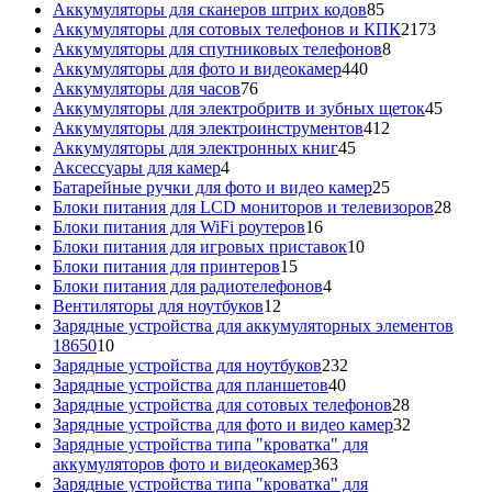
85
товаров
Аккумуляторы для сканеров штрих кодов
85
товаров
2173
Аккумуляторы для сотовых телефонов и КПК
2173
8
товара
Аккумуляторы для спутниковых телефонов
8
440
товаров
Аккумуляторы для фото и видеокамер
440
76
товаров
Аккумуляторы для часов
76
товаров
45
Аккумуляторы для электробритв и зубных щеток
45
412
товар
Аккумуляторы для электроинструментов
412
45
товаров
Аккумуляторы для электронных книг
45
4
товаров
Аксессуары для камер
4
товара
25
Батарейные ручки для фото и видео камер
25
товаров
28
Блоки питания для LCD мониторов и телевизоров
28
16
това
Блоки питания для WiFi роутеров
16
товаров
10
Блоки питания для игровых приставок
10
15
товаров
Блоки питания для принтеров
15
товаров
4
Блоки питания для радиотелефонов
4
12
товара
Вентиляторы для ноутбуков
12
товаров
Зарядные устройства для аккумуляторных элементов
10
18650
10
товаров
232
Зарядные устройства для ноутбуков
232
40
товара
Зарядные устройства для планшетов
40
товаров
28
Зарядные устройства для сотовых телефонов
28
товаров
32
Зарядные устройства для фото и видео камер
32
товара
Зарядные устройства типа "кроватка" для
363
аккумуляторов фото и видеокамер
363
товара
Зарядные устройства типа "кроватка" для