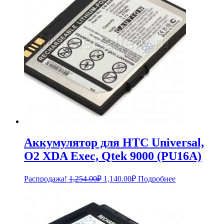
Аккумулятор для HTC Universal,
O2 XDA Exec, Qtek 9000 (PU16A)
Первоначальная
Текущая
Распродажа!
1,254.00
₽
1,140.00
₽
Подробнее
цена
цена:
составляла
1,140.00₽.
1,254.00₽.