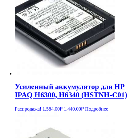
Усиленный аккумулятор для HP
IPAQ H6300, H6340 (HSTNH-C01)
Первоначальная
Текущая
Распродажа!
1,584.00
₽
1,440.00
₽
Подробнее
цена
цена:
составляла
1,440.00₽.
1,584.00₽.