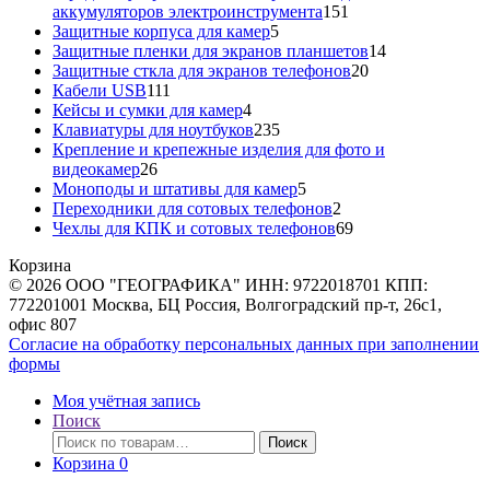
151
аккумуляторов электроинструмента
151
5
товар
Защитные корпуса для камер
5
товаров
14
Защитные пленки для экранов планшетов
14
20
товаров
Защитные сткла для экранов телефонов
20
111
товаров
Кабели USB
111
товаров
4
Кейсы и сумки для камер
4
товара
235
Клавиатуры для ноутбуков
235
товаров
Крепление и крепежные изделия для фото и
26
видеокамер
26
товаров
5
Моноподы и штативы для камер
5
товаров
2
Переходники для сотовых телефонов
2
товара
69
Чехлы для КПК и сотовых телефонов
69
товаров
Корзина
© 2026 ООО "ГЕОГРАФИКА" ИНН: 9722018701 КПП:
772201001 Москва, БЦ Россия, Волгоградский пр-т, 26с1,
офис 807
Согласие на обработку персональных данных при заполнении
формы
Моя учётная запись
Поиск
Искать:
Поиск
Корзина
0