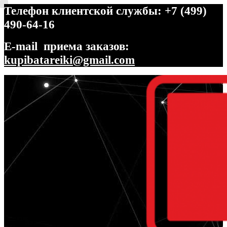
Телефон клиентской службы: +7 (499)
490-64-16
E-mail приема заказов:
kupibatareiki@gmail.com
Перейти
Перейти
к
к
навигации
содержимому