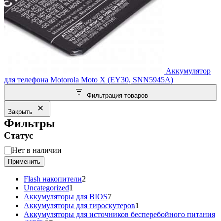
Аккумулятор
для телефона Motorola Moto X (EY30, SNN5945A)
Фильтрация товаров
Закрыть
Фильтры
Статус
Статус
Нет в наличии
Применить
2
Flash накопители
2
1
товара
Uncategorized
1
товар
7
Аккумуляторы для BIOS
7
товаров
1
Аккумуляторы для гироскутеров
1
товар
Аккумуляторы для источников бесперебойного питания