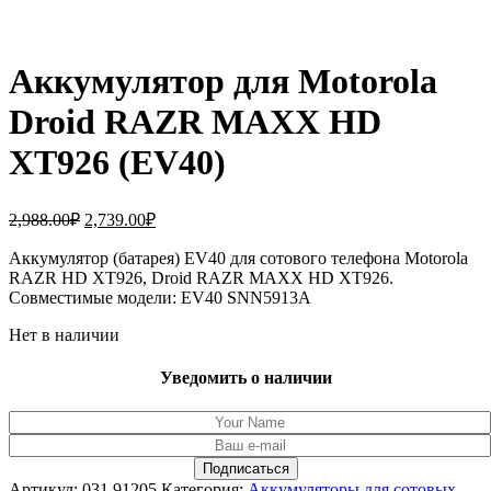
Аккумулятор для Motorola
Droid RAZR MAXX HD
XT926 (EV40)
Первоначальная
Текущая
2,988.00
₽
2,739.00
₽
цена
цена:
составляла
Аккумулятор (батарея) EV40 для сотового телефона Motorola
2,739.00₽.
RAZR HD XT926, Droid RAZR MAXX HD XT926.
2,988.00₽.
Совместимые модели: EV40 SNN5913A
Нет в наличии
Уведомить о наличии
Артикул:
031.91205
Категория:
Аккумуляторы для сотовых