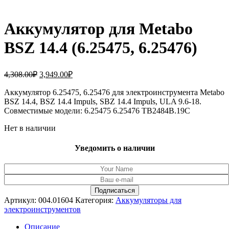
Аккумулятор для Metabo
BSZ 14.4 (6.25475, 6.25476)
Первоначальная
Текущая
4,308.00
₽
3,949.00
₽
цена
цена:
составляла
Аккумулятор 6.25475, 6.25476 для электроинструмента Metabo
3,949.00₽.
BSZ 14.4, BSZ 14.4 Impuls, SBZ 14.4 Impuls, ULA 9.6-18.
4,308.00₽.
Совместимые модели: 6.25475 6.25476 TB2484B.19C
Нет в наличии
Уведомить о наличии
Артикул:
004.01604
Категория:
Аккумуляторы для
электроинструментов
Описание