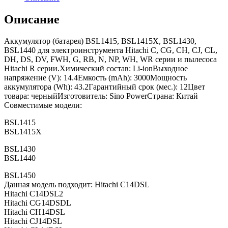
Описание
Аккумулятор (батарея) BSL1415, BSL1415X, BSL1430,
BSL1440 для электроинструмента Hitachi C, CG, CH, CJ, CL,
DH, DS, DV, FWH, G, RB, N, NP, WH, WR серии и пылесоса
Hitachi R серии.Химический состав: Li-ionВыходное
напряжение (V): 14.4Емкость (mAh): 3000Мощность
аккумулятора (Wh): 43.2Гарантийный срок (мес.): 12Цвет
товара: черныйИзготовитель: Sino PowerСтрана: Китай
Совместимые модели:
BSL1415
BSL1415X
BSL1430
BSL1440
BSL1450
Данная модель подходит: Hitachi C14DSL
Hitachi C14DSL2
Hitachi CG14DSDL
Hitachi CH14DSL
Hitachi CJ14DSL