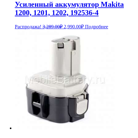
Усиленный аккумулятор Makita
1200, 1201, 1202, 192536-4
Первоначальная
Текущая
Распродажа!
3,289.00
₽
2,990.00
₽
Подробнее
цена
цена:
составляла
2,990.00₽.
3,289.00₽.