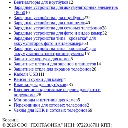
12
товара
Вентиляторы для ноутбуков
12
товаров
Зарядные устройства для аккумуляторных элементов
10
18650
10
товаров
232
Зарядные устройства для ноутбуков
232
40
товара
Зарядные устройства для планшетов
40
товаров
28
Зарядные устройства для сотовых телефонов
28
товаров
32
Зарядные устройства для фото и видео камер
32
товара
Зарядные устройства типа "кроватка" для
363
аккумуляторов фото и видеокамер
363
товара
Зарядные устройства типа "кроватка" для
151
аккумуляторов электроинструмента
151
5
товар
Защитные корпуса для камер
5
товаров
14
Защитные пленки для экранов планшетов
14
20
товаров
Защитные сткла для экранов телефонов
20
111
товаров
Кабели USB
111
товаров
4
Кейсы и сумки для камер
4
товара
235
Клавиатуры для ноутбуков
235
товаров
Крепление и крепежные изделия для фото и
26
видеокамер
26
товаров
5
Моноподы и штативы для камер
5
товаров
2
Переходники для сотовых телефонов
2
товара
69
Чехлы для КПК и сотовых телефонов
69
товаров
Корзина
© 2026 ООО "ГЕОГРАФИКА" ИНН: 9722018701 КПП: