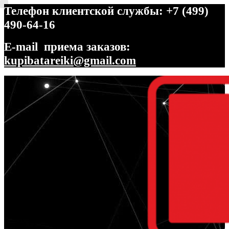
Телефон клиентской службы: +7 (499)
490-64-16
E-mail приема заказов:
kupibatareiki@gmail.com
Перейти
Перейти
к
к
навигации
содержимому