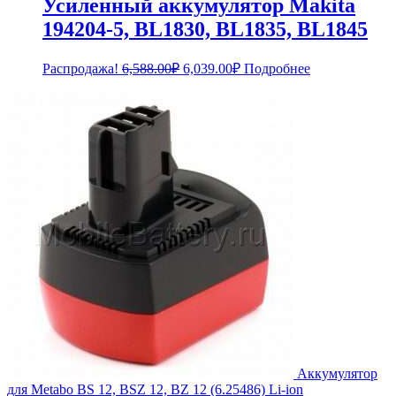
Усиленный аккумулятор Makita
194204-5, BL1830, BL1835, BL1845
Первоначальная
Текущая
Распродажа!
6,588.00
₽
6,039.00
₽
Подробнее
цена
цена:
составляла
6,039.00₽.
6,588.00₽.
Аккумулятор
для Metabo BS 12, BSZ 12, BZ 12 (6.25486) Li-ion