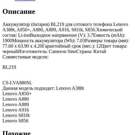
Описание
Аккумулятор (батарея) BL219 для сотового телефона Lenovo
A388t, A850+, A880, A889, A916, S810t, S856.Химический
состав: Li-ionВыходное напряжение (V): 3.7Емкость (mAh):
1900Мощность аккумулятора (Wh): 7.03Размеры товара (мм):
77.60 x 63.90 x 4.20Гарантийный срок (мес.): 12Цвет товара:
черныйИзготовитель: Cameron SinoСтрана: Китай
Совместимые модели:
BL219
CS-LVA880SL
Данная модель подходит: Lenovo A388t
Lenovo A850+
Lenovo A880
Lenovo A889
Lenovo A916
Lenovo S810t
Lenovo S856
Похожие