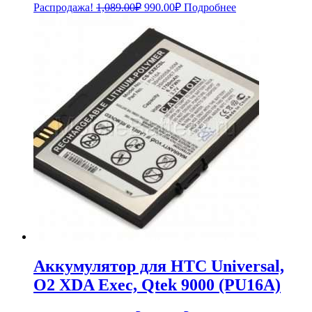
Первоначальная
Текущая
Распродажа!
1,089.00
₽
990.00
₽
Подробнее
цена
цена:
составляла
990.00₽.
1,089.00₽.
Аккумулятор для HTC Universal,
O2 XDA Exec, Qtek 9000 (PU16A)