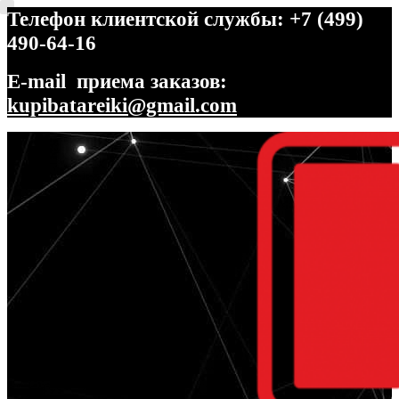
Телефон клиентской службы: +7 (499)
490-64-16
E-mail приема заказов:
kupibatareiki@gmail.com
Перейти
Перейти
к
к
навигации
содержимому