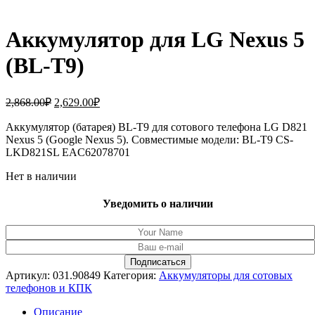
Аккумулятор для LG Nexus 5
(BL-T9)
Первоначальная
Текущая
2,868.00
₽
2,629.00
₽
цена
цена:
составляла
Аккумулятор (батарея) BL-T9 для сотового телефона LG D821
2,629.00₽.
Nexus 5 (Google Nexus 5). Совместимые модели: BL-T9 CS-
2,868.00₽.
LKD821SL EAC62078701
Нет в наличии
Уведомить о наличии
Артикул:
031.90849
Категория:
Аккумуляторы для сотовых
телефонов и КПК
Описание