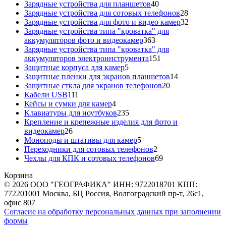
40
товара
Зарядные устройства для планшетов
40
товаров
28
Зарядные устройства для сотовых телефонов
28
товаров
32
Зарядные устройства для фото и видео камер
32
товара
Зарядные устройства типа "кроватка" для
363
аккумуляторов фото и видеокамер
363
товара
Зарядные устройства типа "кроватка" для
151
аккумуляторов электроинструмента
151
5
товар
Защитные корпуса для камер
5
товаров
14
Защитные пленки для экранов планшетов
14
20
товаров
Защитные сткла для экранов телефонов
20
111
товаров
Кабели USB
111
товаров
4
Кейсы и сумки для камер
4
товара
235
Клавиатуры для ноутбуков
235
товаров
Крепление и крепежные изделия для фото и
26
видеокамер
26
товаров
5
Моноподы и штативы для камер
5
товаров
2
Переходники для сотовых телефонов
2
товара
69
Чехлы для КПК и сотовых телефонов
69
товаров
Корзина
© 2026 ООО "ГЕОГРАФИКА" ИНН: 9722018701 КПП:
772201001 Москва, БЦ Россия, Волгоградский пр-т, 26с1,
офис 807
Согласие на обработку персональных данных при заполнении
формы