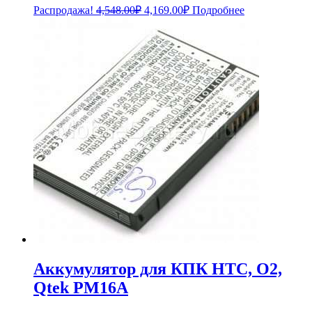
Первоначальная
Текущая
Распродажа!
4,548.00
₽
4,169.00
₽
Подробнее
цена
цена:
составляла
4,169.00₽.
4,548.00₽.
Аккумулятор для КПК HTC, O2,
Qtek PM16A