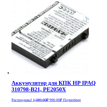
составляла
4,389.00₽.
4,788.00₽.
Аккумулятор для КПК HP IPAQ
310798-B21, PE2050X
Первоначальная
Текущая
Распродажа!
1,089.00
₽
990.00
₽
Подробнее
цена
цена: