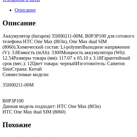
Описание
Описание
Аккумулятор (батарея) 35H00211-00M, B0P3P100 для сотового
телефона HTC One Max (803n), One Max dual SIM
(8060).Химический состав: Li-polymerВыходное напряжение
(V): 3.8Емкость (mAh): 3300Мощность аккумулятора (Wh):
12.54Размеры товара (мм): 117.07 x 65.10 x 3.18Гарантийный
срок (мес.): 12Цвет товара: черныйИзготовитель: Cameron
SinoСтрана: Китай
Совместимые модели:
35H00211-00M
B0P3P100
Данная модель подходит: HTC One Max (803n)
HTC One Max dual SIM (8060)
Похожие