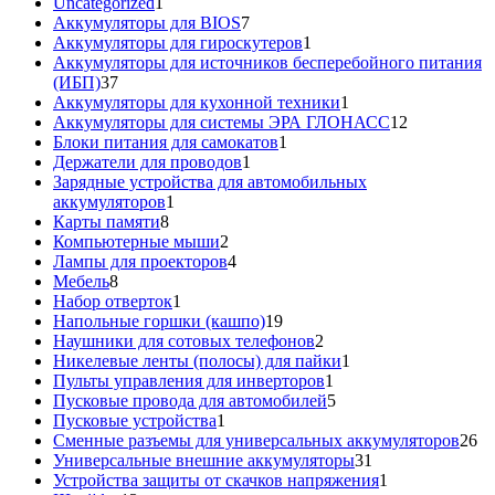
1
товара
Uncategorized
1
товар
7
Аккумуляторы для BIOS
7
товаров
1
Аккумуляторы для гироскутеров
1
товар
Аккумуляторы для источников бесперебойного питания
37
(ИБП)
37
товаров
1
Аккумуляторы для кухонной техники
1
товар
12
Аккумуляторы для системы ЭРА ГЛОНАСС
12
1
товаров
Блоки питания для самокатов
1
1
товар
Держатели для проводов
1
товар
Зарядные устройства для автомобильных
1
аккумуляторов
1
8
товар
Карты памяти
8
товаров
2
Компьютерные мыши
2
товара
4
Лампы для проекторов
4
8
товара
Мебель
8
товаров
1
Набор отверток
1
товар
19
Напольные горшки (кашпо)
19
товаров
2
Наушники для сотовых телефонов
2
товара
1
Никелевые ленты (полосы) для пайки
1
1
товар
Пульты управления для инверторов
1
товар
5
Пусковые провода для автомобилей
5
1
товаров
Пусковые устройства
1
товар
26
Сменные разъемы для универсальных аккумуляторов
26
31
то
Универсальные внешние аккумуляторы
31
товар
1
Устройства защиты от скачков напряжения
1