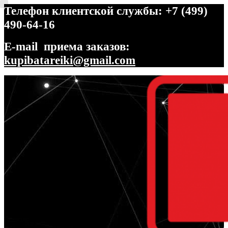
Телефон клиентской службы: +7 (499)
490-64-16
E-mail приема заказов:
kupibatareiki@gmail.com
Перейти
Перейти
к
к
навигации
содержимому