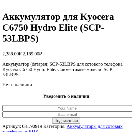
Аккумулятор для Kyocera
C6750 Hydro Elite (SCP-
53LBPS)
Первоначальная
Текущая
2,388.00
₽
2,189.00
₽
цена
цена:
составляла
Аккумулятор (батарея) SCP-53LBPS для сотового телефона
2,189.00₽.
Kyocera C6750 Hydro Elite. Совместимые модели: SCP-
2,388.00₽.
53LBPS
Нет в наличии
Уведомить о наличии
Артикул:
031.90919
Категория:
Аккумуляторы для сотовых
телефонов и КПК