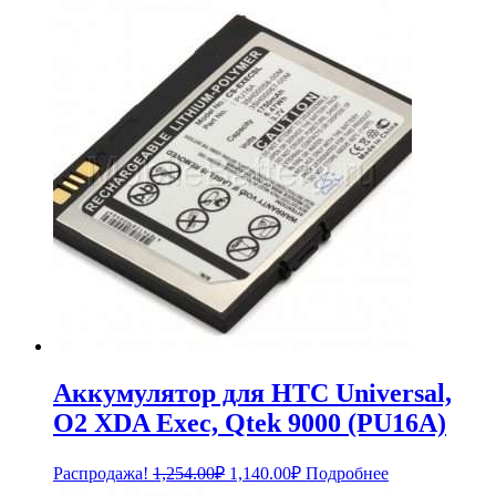
Аккумулятор для HTC Universal,
O2 XDA Exec, Qtek 9000 (PU16A)
Первоначальная
Текущая
Распродажа!
1,254.00
₽
1,140.00
₽
Подробнее
цена
цена: