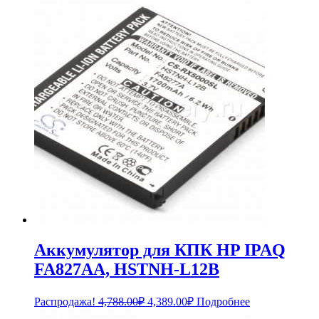
составляла
1,140.00₽.
1,254.00₽.
Аккумулятор для КПК HP IPAQ
FA827AA, HSTNH-L12B
Первоначальная
Текущая
Распродажа!
4,788.00
₽
4,389.00
₽
Подробнее
цена
цена: