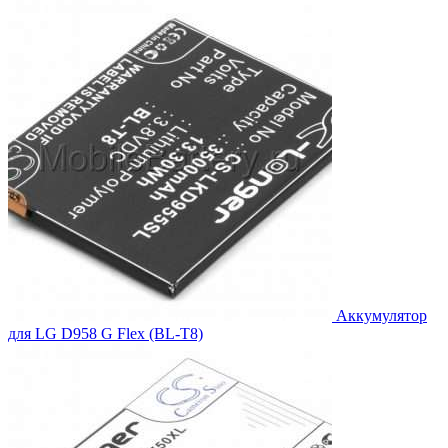
составляла
990.00₽.
1,089.00₽.
Аккумулятор
для LG D958 G Flex (BL-T8)