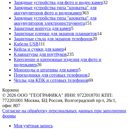
товаров
32
Зарядные устройства для фото и видео камер
32
товара
Зарядные устройства типа "кроватка" для
363
аккумуляторов фото и видеокамер
363
товара
Зарядные устройства типа "кроватка" для
151
аккумуляторов электроинструмента
151
5
товар
Защитные корпуса для камер
5
товаров
14
Защитные пленки для экранов планшетов
14
20
товаров
Защитные сткла для экранов телефонов
20
111
товаров
Кабели USB
111
товаров
4
Кейсы и сумки для камер
4
товара
235
Клавиатуры для ноутбуков
235
товаров
Крепление и крепежные изделия для фото и
26
видеокамер
26
товаров
5
Моноподы и штативы для камер
5
товаров
2
Переходники для сотовых телефонов
2
товара
69
Чехлы для КПК и сотовых телефонов
69
товаров
Корзина
© 2026 ООО "ГЕОГРАФИКА" ИНН: 9722018701 КПП:
772201001 Москва, БЦ Россия, Волгоградский пр-т, 26с1,
офис 807
Согласие на обработку персональных данных при заполнении
формы
Моя учётная запись