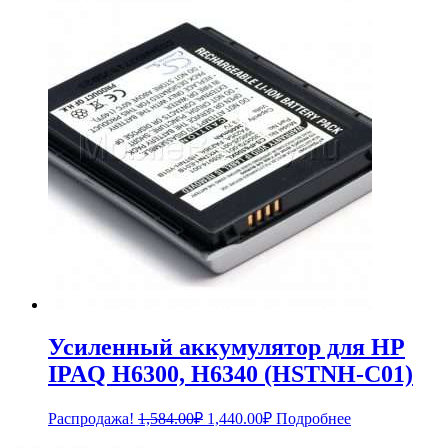
составляла
990.00₽.
1,089.00₽.
Усиленный аккумулятор для HP
IPAQ H6300, H6340 (HSTNH-C01)
Первоначальная
Текущая
Распродажа!
1,584.00
₽
1,440.00
₽
Подробнее
цена
цена: