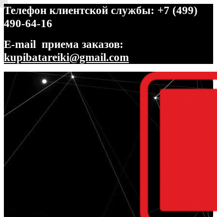
Телефон клиентской службы: +7 (499)
490-64-16
E-mail приема заказов:
kupibatareiki@gmail.com
Перейти
Перейти
к
к
навигации
содержимому