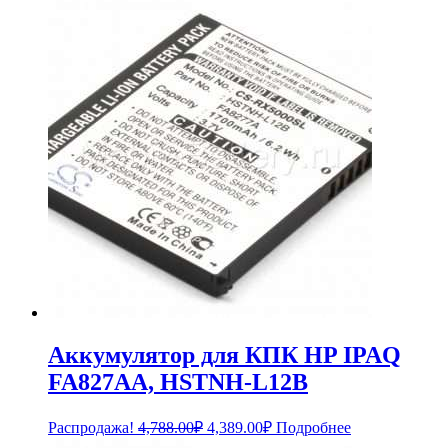
Аккумулятор для КПК HP IPAQ
FA827AA, HSTNH-L12B
Первоначальная
Текущая
Распродажа!
4,788.00
₽
4,389.00
₽
Подробнее
цена
цена: