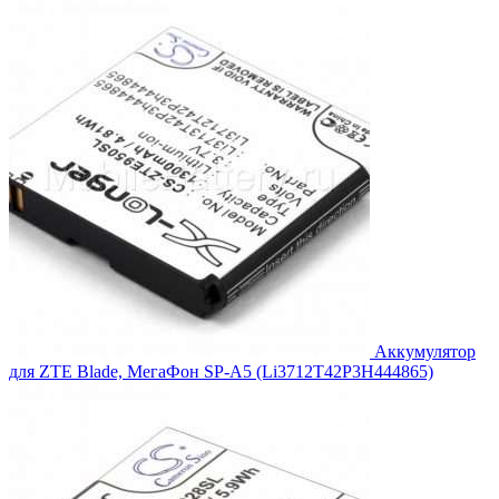
составляла
1,440.00₽.
1,584.00₽.
Аккумулятор
для ZTE Blade, МегаФон SP-A5 (Li3712T42P3H444865)