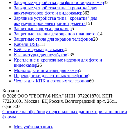
товаров
32
Зарядные устройства для фото и видео камер
32
товара
Зарядные устройства типа "кроватка" для
363
аккумуляторов фото и видеокамер
363
товара
Зарядные устройства типа "кроватка" для
151
аккумуляторов электроинструмента
151
5
товар
Защитные корпуса для камер
5
товаров
14
Защитные пленки для экранов планшетов
14
20
товаров
Защитные сткла для экранов телефонов
20
111
товаров
Кабели USB
111
товаров
4
Кейсы и сумки для камер
4
товара
235
Клавиатуры для ноутбуков
235
товаров
Крепление и крепежные изделия для фото и
26
видеокамер
26
товаров
5
Моноподы и штативы для камер
5
товаров
2
Переходники для сотовых телефонов
2
товара
69
Чехлы для КПК и сотовых телефонов
69
товаров
Корзина
© 2026 ООО "ГЕОГРАФИКА" ИНН: 9722018701 КПП:
772201001 Москва, БЦ Россия, Волгоградский пр-т, 26с1,
офис 807
Согласие на обработку персональных данных при заполнении
формы
Моя учётная запись