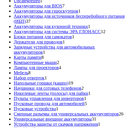
1
товара
Uncategorized
1
товар
7
Аккумуляторы для BIOS
7
товаров
1
Аккумуляторы для гироскутеров
1
товар
Аккумуляторы для источников бесперебойного питания
37
(ИБП)
37
товаров
1
Аккумуляторы для кухонной техники
1
товар
12
Аккумуляторы для системы ЭРА ГЛОНАСС
12
1
товаров
Блоки питания для самокатов
1
1
товар
Держатели для проводов
1
товар
Зарядные устройства для автомобильных
1
аккумуляторов
1
8
товар
Карты памяти
8
товаров
2
Компьютерные мыши
2
товара
4
Лампы для проекторов
4
8
товара
Мебель
8
товаров
1
Набор отверток
1
товар
19
Напольные горшки (кашпо)
19
товаров
2
Наушники для сотовых телефонов
2
товара
1
Никелевые ленты (полосы) для пайки
1
1
товар
Пульты управления для инверторов
1
товар
5
Пусковые провода для автомобилей
5
1
товаров
Пусковые устройства
1
товар
26
Сменные разъемы для универсальных аккумуляторов
26
31
то
Универсальные внешние аккумуляторы
31
товар
1
Устройства защиты от скачков напряжения
1