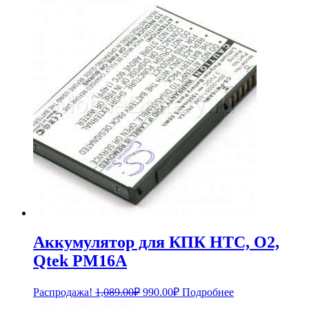
составляла
4,389.00₽.
4,788.00₽.
Аккумулятор для КПК HTC, O2,
Qtek PM16A
Первоначальная
Текущая
Распродажа!
1,089.00
₽
990.00
₽
Подробнее
цена
цена: