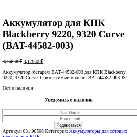
Аккумулятор для КПК
Blackberry 9220, 9320 Curve
(BAT-44582-003)
Первоначальная
Текущая
3,468.00
₽
3,179.00
₽
цена
цена:
составляла
Аккумулятор (батарея) BAT-44582-003 для КПК Blackberry
3,179.00₽.
9220, 9320 Curve. Совместимые модели: BAT-44582-003 JS1
3,468.00₽.
Нет в наличии
Уведомить о наличии
Артикул:
031.90596
Категория:
Аккумуляторы для сотовых
телефонов и КПК