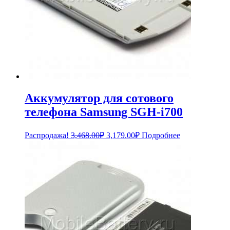
Аккумулятор для сотового
телефона Samsung SGH-i700
Первоначальная
Текущая
Распродажа!
3,468.00
₽
3,179.00
₽
Подробнее
цена
цена:
составляла
3,179.00₽.
3,468.00₽.