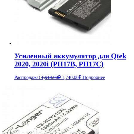
Усиленный аккумулятор для Qtek
2020, 2020i (PH17B, PH17C)
Первоначальная
Текущая
Распродажа!
1,914.00
₽
1,740.00
₽
Подробнее
цена
цена:
составляла
1,740.00₽.
1,914.00₽.