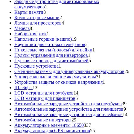
товар
Зарядные устройства для автомобильных
1
аккумуляторов
1
8
товар
Карты памяти
8
товаров
2
Компьютерные мыши
2
товара
4
Лампы для проекторов
4
8
товара
Мебель
8
товаров
1
Набор отверток
1
товар
19
Напольные горшки (кашпо)
19
товаров
2
Наушники для сотовых телефонов
2
товара
1
Никелевые ленты (полосы) для пайки
1
1
товар
Пульты управления для инверторов
1
товар
5
Пусковые провода для автомобилей
5
1
товаров
Пусковые устройства
1
товар
26
Сменные разъемы для универсальных аккумуляторов
26
31
то
Универсальные внешние аккумуляторы
31
товар
1
Устройства защиты от скачков напряжения
1
13
товар
Шлейфы
13
товаров
14
LCD матрицы для ноутбуков
14
5
товаров
LCD матрицы для планшетов
5
товаров
39
Автомобильные зарядные устройства для ноутбуков
39
9
тов
Автомобильные зарядные устройства для планшетов
9
тов
14
Автомобильные зарядные устройства для телефонов
14
29
то
Автомобильные инверторы
29
товаров
337
Аккумуляторные элементы 18650
337
товаров
55
Аккумуляторы для GPS навигаторов
55