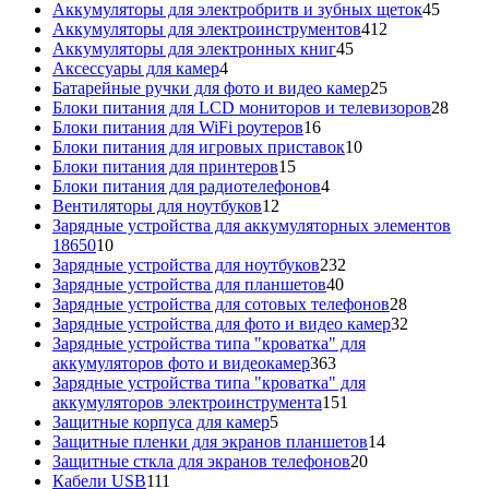
товаров
45
Аккумуляторы для электробритв и зубных щеток
45
412
товар
Аккумуляторы для электроинструментов
412
45
товаров
Аккумуляторы для электронных книг
45
4
товаров
Аксессуары для камер
4
товара
25
Батарейные ручки для фото и видео камер
25
товаров
28
Блоки питания для LCD мониторов и телевизоров
28
16
това
Блоки питания для WiFi роутеров
16
товаров
10
Блоки питания для игровых приставок
10
15
товаров
Блоки питания для принтеров
15
товаров
4
Блоки питания для радиотелефонов
4
12
товара
Вентиляторы для ноутбуков
12
товаров
Зарядные устройства для аккумуляторных элементов
10
18650
10
товаров
232
Зарядные устройства для ноутбуков
232
40
товара
Зарядные устройства для планшетов
40
товаров
28
Зарядные устройства для сотовых телефонов
28
товаров
32
Зарядные устройства для фото и видео камер
32
товара
Зарядные устройства типа "кроватка" для
363
аккумуляторов фото и видеокамер
363
товара
Зарядные устройства типа "кроватка" для
151
аккумуляторов электроинструмента
151
5
товар
Защитные корпуса для камер
5
товаров
14
Защитные пленки для экранов планшетов
14
20
товаров
Защитные сткла для экранов телефонов
20
111
товаров
Кабели USB
111