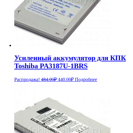
Усиленный аккумулятор для КПК
Toshiba PA3187U-1BRS
Первоначальная
Текущая
Распродажа!
484.00
₽
440.00
₽
Подробнее
цена
цена:
составляла
440.00₽.
484.00₽.