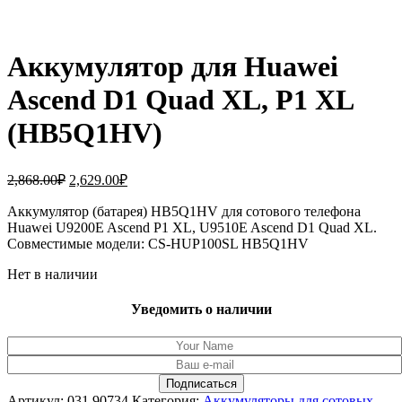
Аккумулятор для Huawei
Ascend D1 Quad XL, P1 XL
(HB5Q1HV)
Первоначальная
Текущая
2,868.00
₽
2,629.00
₽
цена
цена:
составляла
Аккумулятор (батарея) HB5Q1HV для сотового телефона
2,629.00₽.
Huawei U9200E Ascend P1 XL, U9510E Ascend D1 Quad XL.
2,868.00₽.
Совместимые модели: CS-HUP100SL HB5Q1HV
Нет в наличии
Уведомить о наличии
Артикул:
031.90734
Категория:
Аккумуляторы для сотовых