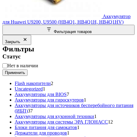
Аккумулятор
для Huawei U9200, U9500 (HB4Q1, HB4Q1H, HB4Q1HV)
Фильтрация товаров
Закрыть
Фильтры
Статус
Статус
Нет в наличии
Применить
2
Flash накопители
2
1
товара
Uncategorized
1
товар
7
Аккумуляторы для BIOS
7
товаров
1
Аккумуляторы для гироскутеров
1
товар
Аккумуляторы для источников бесперебойного питания
37
(ИБП)
37
товаров
1
Аккумуляторы для кухонной техники
1
товар
12
Аккумуляторы для системы ЭРА ГЛОНАСС
12
1
товаров
Блоки питания для самокатов
1
1
товар
Держатели для проводов
1