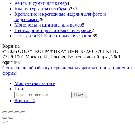
товаров
4
Кейсы и сумки для камер
4
товара
235
Клавиатуры для ноутбуков
235
товаров
Крепление и крепежные изделия для фото и
26
видеокамер
26
товаров
5
Моноподы и штативы для камер
5
товаров
2
Переходники для сотовых телефонов
2
товара
69
Чехлы для КПК и сотовых телефонов
69
товаров
Корзина
© 2026 ООО "ГЕОГРАФИКА" ИНН: 9722018701 КПП:
772201001 Москва, БЦ Россия, Волгоградский пр-т, 26с1,
офис 807
Согласие на обработку персональных данных при заполнении
формы
Моя учётная запись
Поиск
Искать:
Поиск
Корзина
0
-->