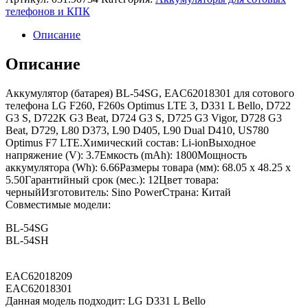
телефонов и КПК
Описание
Описание
Аккумулятор (батарея) BL-54SG, EAC62018301 для сотового
телефона LG F260, F260s Optimus LTE 3, D331 L Bello, D722
G3 S, D722K G3 Beat, D724 G3 S, D725 G3 Vigor, D728 G3
Beat, D729, L80 D373, L90 D405, L90 Dual D410, US780
Optimus F7 LTE.Химический состав: Li-ionВыходное
напряжение (V): 3.7Емкость (mAh): 1800Мощность
аккумулятора (Wh): 6.66Размеры товара (мм): 68.05 x 48.25 x
5.50Гарантийный срок (мес.): 12Цвет товара:
черныйИзготовитель: Sino PowerСтрана: Китай
Совместимые модели:
BL-54SG
BL-54SH
EAC62018209
EAC62018301
Данная модель подходит: LG D331 L Bello