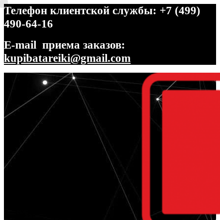
Телефон клиентской службы: +7 (499)
490-64-16
E-mail приема заказов:
kupibatareiki@gmail.com
Перейти
Перейти
к
к
навигации
содержимому