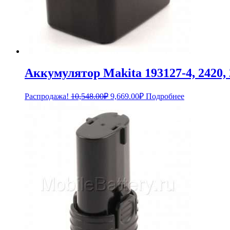
Аккумулятор Makita 193127-4, 2420,
Первоначальная
Текущая
Распродажа!
10,548.00
₽
9,669.00
₽
Подробнее
цена
цена:
составляла
9,669.00₽.
10,548.00₽.