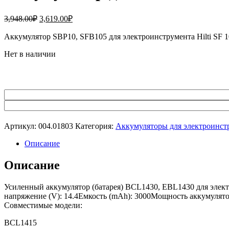
Первоначальная
Текущая
3,948.00
₽
3,619.00
₽
цена
цена:
составляла
Аккумулятор SBP10, SFB105 для электроинструмента Hilti SF
3,619.00₽.
3,948.00₽.
Нет в наличии
Артикул:
004.01803
Категория:
Аккумуляторы для электроинст
Описание
Описание
Усиленный аккумулятор (батарея) BCL1430, EBL1430 для элект
напряжение (V): 14.4Емкость (mAh): 3000Мощность аккумулятор
Совместимые модели:
BCL1415