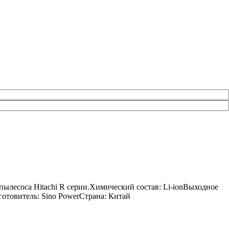
пылесоса Hitachi R серии.Химический состав: Li-ionВыходное
готовитель: Sino PowerСтрана: Китай