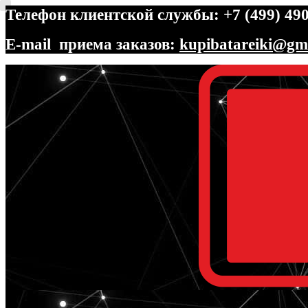
Телефон клиентской службы: +7 (499) 490
E-mail приема заказов:
kupibatareiki@gm
Перейти
Перейти
к
к
навигации
содержимому