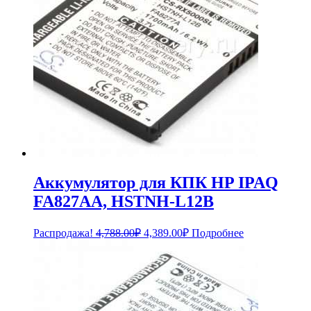
Аккумулятор для КПК HP IPAQ
FA827AA, HSTNH-L12B
Первоначальная
Текущая
Распродажа!
4,788.00
₽
4,389.00
₽
Подробнее
цена
цена:
составляла
4,389.00₽.
4,788.00₽.