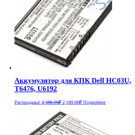
Аккумулятор для КПК Dell HC03U,
T6476, U6192
Первоначальная
Текущая
Распродажа!
2,388.00
₽
2,189.00
₽
Подробнее
цена
цена:
составляла
2,189.00₽.
2,388.00₽.