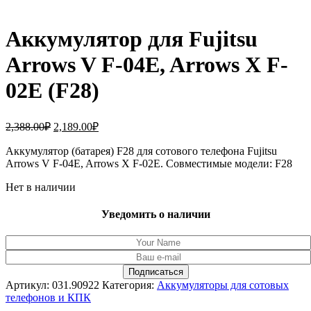
Аккумулятор для Fujitsu
Arrows V F-04E, Arrows X F-
02E (F28)
Первоначальная
Текущая
2,388.00
₽
2,189.00
₽
цена
цена:
составляла
Аккумулятор (батарея) F28 для сотового телефона Fujitsu
2,189.00₽.
Arrows V F-04E, Arrows X F-02E. Совместимые модели: F28
2,388.00₽.
Нет в наличии
Уведомить о наличии
Артикул:
031.90922
Категория:
Аккумуляторы для сотовых
телефонов и КПК