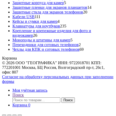
5
товар
Защитные корпуса для камер
5
товаров
14
Защитные пленки для экранов планшетов
14
20
товаров
Защитные сткла для экранов телефонов
20
111
товаров
Кабели USB
111
товаров
4
Кейсы и сумки для камер
4
товара
235
Клавиатуры для ноутбуков
235
товаров
Крепление и крепежные изделия для фото и
26
видеокамер
26
товаров
5
Моноподы и штативы для камер
5
товаров
2
Переходники для сотовых телефонов
2
товара
69
Чехлы для КПК и сотовых телефонов
69
товаров
Корзина
© 2026 ООО "ГЕОГРАФИКА" ИНН: 9722018701 КПП:
772201001 Москва, БЦ Россия, Волгоградский пр-т, 26с1,
офис 807
Согласие на обработку персональных данных при заполнении
формы
Моя учётная запись
Поиск
Искать:
Поиск
Корзина
0