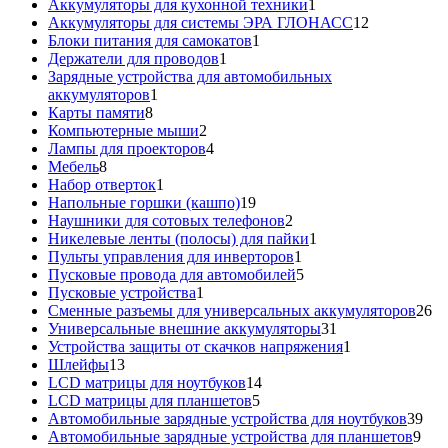
товаров
1
Аккумуляторы для кухонной техники
1
товар
12
Аккумуляторы для системы ЭРА ГЛОНАСС
12
1
товаров
Блоки питания для самокатов
1
1
товар
Держатели для проводов
1
товар
Зарядные устройства для автомобильных
1
аккумуляторов
1
8
товар
Карты памяти
8
товаров
2
Компьютерные мыши
2
товара
4
Лампы для проекторов
4
8
товара
Мебель
8
товаров
1
Набор отверток
1
товар
19
Напольные горшки (кашпо)
19
товаров
2
Наушники для сотовых телефонов
2
товара
1
Никелевые ленты (полосы) для пайки
1
1
товар
Пульты управления для инверторов
1
товар
5
Пусковые провода для автомобилей
5
1
товаров
Пусковые устройства
1
товар
26
Сменные разъемы для универсальных аккумуляторов
26
31
то
Универсальные внешние аккумуляторы
31
товар
1
Устройства защиты от скачков напряжения
1
13
товар
Шлейфы
13
товаров
14
LCD матрицы для ноутбуков
14
5
товаров
LCD матрицы для планшетов
5
товаров
39
Автомобильные зарядные устройства для ноутбуков
39
9
тов
Автомобильные зарядные устройства для планшетов
9