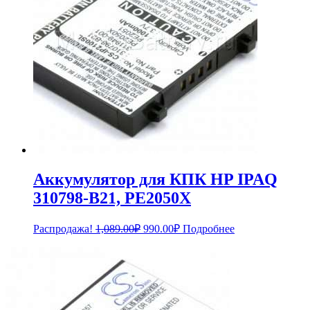
Аккумулятор для КПК HP IPAQ
310798-B21, PE2050X
Первоначальная
Текущая
Распродажа!
1,089.00
₽
990.00
₽
Подробнее
цена
цена:
составляла
990.00₽.
1,089.00₽.