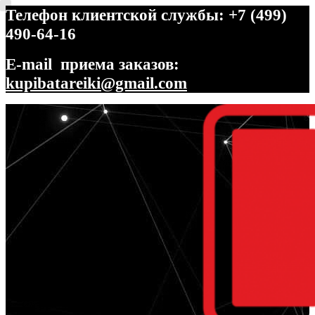
Телефон клиентской службы: +7 (499)
490-64-16
E-mail приема заказов:
kupibatareiki@gmail.com
Перейти
Перейти
к
к
навигации
содержимому