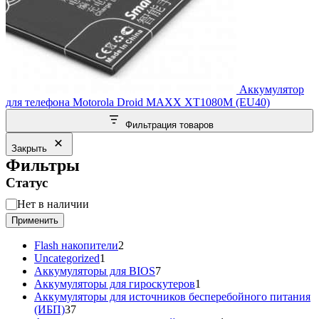
Аккумулятор
для телефона Motorola Droid MAXX XT1080M (EU40)
Фильтрация товаров
Закрыть
Фильтры
Статус
Статус
Нет в наличии
Применить
2
Flash накопители
2
1
товара
Uncategorized
1
товар
7
Аккумуляторы для BIOS
7
товаров
1
Аккумуляторы для гироскутеров
1
товар
Аккумуляторы для источников бесперебойного питания
37
(ИБП)
37