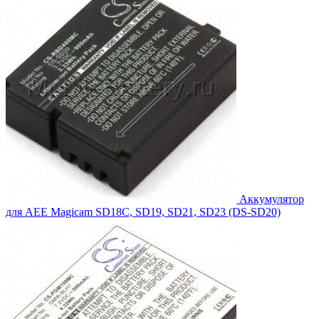
Аккумулятор
для AEE Magicam SD18C, SD19, SD21, SD23 (DS-SD20)