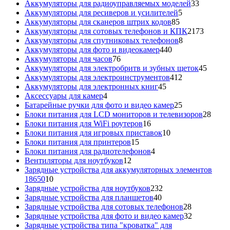
товара
33
Аккумуляторы для радиоуправляемых моделей
33
5
товара
Аккумуляторы для ресиверов и усилителей
5
85
товаров
Аккумуляторы для сканеров штрих кодов
85
товаров
2173
Аккумуляторы для сотовых телефонов и КПК
2173
8
товара
Аккумуляторы для спутниковых телефонов
8
440
товаров
Аккумуляторы для фото и видеокамер
440
76
товаров
Аккумуляторы для часов
76
товаров
45
Аккумуляторы для электробритв и зубных щеток
45
412
товар
Аккумуляторы для электроинструментов
412
45
товаров
Аккумуляторы для электронных книг
45
4
товаров
Аксессуары для камер
4
товара
25
Батарейные ручки для фото и видео камер
25
товаров
28
Блоки питания для LCD мониторов и телевизоров
28
16
това
Блоки питания для WiFi роутеров
16
товаров
10
Блоки питания для игровых приставок
10
15
товаров
Блоки питания для принтеров
15
товаров
4
Блоки питания для радиотелефонов
4
12
товара
Вентиляторы для ноутбуков
12
товаров
Зарядные устройства для аккумуляторных элементов
10
18650
10
товаров
232
Зарядные устройства для ноутбуков
232
40
товара
Зарядные устройства для планшетов
40
товаров
28
Зарядные устройства для сотовых телефонов
28
товаров
32
Зарядные устройства для фото и видео камер
32
товара
Зарядные устройства типа "кроватка" для