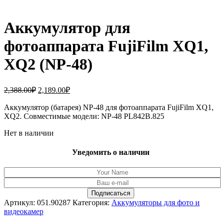
Аккумулятор для
фотоаппарата FujiFilm XQ1,
XQ2 (NP-48)
Первоначальная
Текущая
2,388.00
₽
2,189.00
₽
цена
цена:
составляла
Аккумулятор (батарея) NP-48 для фотоаппарата FujiFilm XQ1,
2,189.00₽.
XQ2. Совместимые модели: NP-48 PL842B.825
2,388.00₽.
Нет в наличии
Уведомить о наличии
Артикул:
051.90287
Категория:
Аккумуляторы для фото и
видеокамер