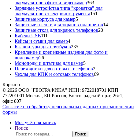
363
аккумуляторов фото и видеокамер
363
товара
Зарядные устройства типа "кроватка" для
151
аккумуляторов электроинструмента
151
5
товар
Защитные корпуса для камер
5
товаров
14
Защитные пленки для экранов планшетов
14
20
товаров
Защитные сткла для экранов телефонов
20
111
товаров
Кабели USB
111
товаров
4
Кейсы и сумки для камер
4
товара
235
Клавиатуры для ноутбуков
235
товаров
Крепление и крепежные изделия для фото и
26
видеокамер
26
товаров
5
Моноподы и штативы для камер
5
товаров
2
Переходники для сотовых телефонов
2
товара
69
Чехлы для КПК и сотовых телефонов
69
товаров
Корзина
© 2026 ООО "ГЕОГРАФИКА" ИНН: 9722018701 КПП:
772201001 Москва, БЦ Россия, Волгоградский пр-т, 26с1,
офис 807
Согласие на обработку персональных данных при заполнении
формы
Моя учётная запись
Поиск
Искать:
Поиск