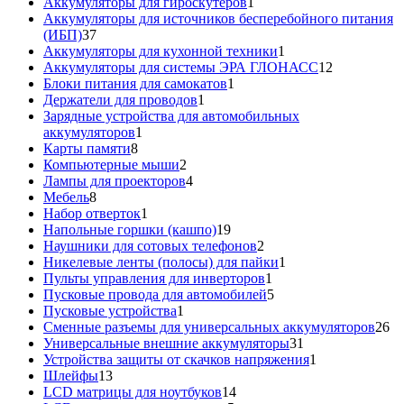
товаров
1
Аккумуляторы для гироскутеров
1
товар
Аккумуляторы для источников бесперебойного питания
37
(ИБП)
37
товаров
1
Аккумуляторы для кухонной техники
1
товар
12
Аккумуляторы для системы ЭРА ГЛОНАСС
12
1
товаров
Блоки питания для самокатов
1
1
товар
Держатели для проводов
1
товар
Зарядные устройства для автомобильных
1
аккумуляторов
1
8
товар
Карты памяти
8
товаров
2
Компьютерные мыши
2
товара
4
Лампы для проекторов
4
8
товара
Мебель
8
товаров
1
Набор отверток
1
товар
19
Напольные горшки (кашпо)
19
товаров
2
Наушники для сотовых телефонов
2
товара
1
Никелевые ленты (полосы) для пайки
1
1
товар
Пульты управления для инверторов
1
товар
5
Пусковые провода для автомобилей
5
1
товаров
Пусковые устройства
1
товар
26
Сменные разъемы для универсальных аккумуляторов
26
31
то
Универсальные внешние аккумуляторы
31
товар
1
Устройства защиты от скачков напряжения
1
13
товар
Шлейфы
13
товаров
14
LCD матрицы для ноутбуков
14