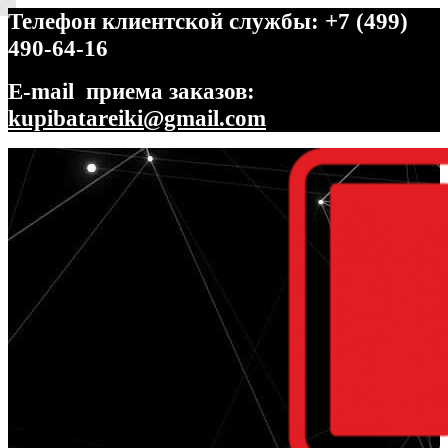
Телефон клиентской службы: +7 (499)
490-64-16
E-mail приема заказов:
kupibatareiki@gmail.com
Перейти
Перейти
к
к
навигации
содержимому