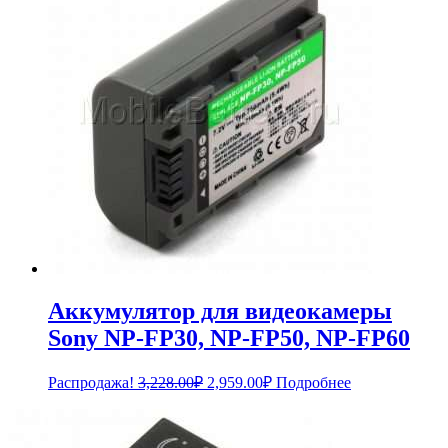
Аккумулятор для видеокамеры
Sony NP-FP30, NP-FP50, NP-FP60
Первоначальная
Текущая
Распродажа!
3,228.00
₽
2,959.00
₽
Подробнее
цена
цена:
составляла
2,959.00₽.
3,228.00₽.