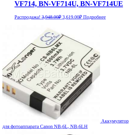
VF714, BN-VF714U, BN-VF714UE
Первоначальная
Текущая
Распродажа!
3,948.00
₽
3,619.00
₽
Подробнее
цена
цена:
составляла
3,619.00₽.
3,948.00₽.
Аккумулятор
для фотоаппарата Canon NB-6L, NB-6LH