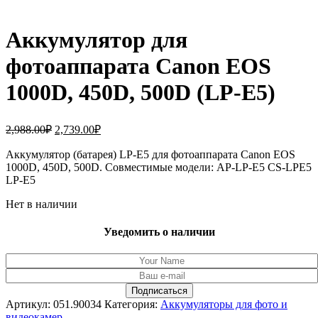
Аккумулятор для
фотоаппарата Canon EOS
1000D, 450D, 500D (LP-E5)
Первоначальная
Текущая
2,988.00
₽
2,739.00
₽
цена
цена:
составляла
Аккумулятор (батарея) LP-E5 для фотоаппарата Canon EOS
2,739.00₽.
1000D, 450D, 500D. Совместимые модели: AP-LP-E5 CS-LPE5
2,988.00₽.
LP-E5
Нет в наличии
Уведомить о наличии
Артикул:
051.90034
Категория:
Аккумуляторы для фото и
видеокамер