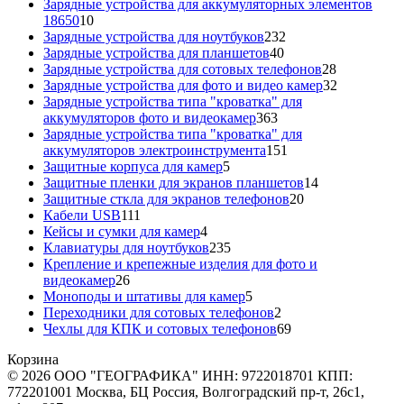
товаров
Зарядные устройства для аккумуляторных элементов
10
18650
10
товаров
232
Зарядные устройства для ноутбуков
232
40
товара
Зарядные устройства для планшетов
40
товаров
28
Зарядные устройства для сотовых телефонов
28
товаров
32
Зарядные устройства для фото и видео камер
32
товара
Зарядные устройства типа "кроватка" для
363
аккумуляторов фото и видеокамер
363
товара
Зарядные устройства типа "кроватка" для
151
аккумуляторов электроинструмента
151
5
товар
Защитные корпуса для камер
5
товаров
14
Защитные пленки для экранов планшетов
14
20
товаров
Защитные сткла для экранов телефонов
20
111
товаров
Кабели USB
111
товаров
4
Кейсы и сумки для камер
4
товара
235
Клавиатуры для ноутбуков
235
товаров
Крепление и крепежные изделия для фото и
26
видеокамер
26
товаров
5
Моноподы и штативы для камер
5
товаров
2
Переходники для сотовых телефонов
2
товара
69
Чехлы для КПК и сотовых телефонов
69
товаров
Корзина
© 2026 ООО "ГЕОГРАФИКА" ИНН: 9722018701 КПП:
772201001 Москва, БЦ Россия, Волгоградский пр-т, 26с1,