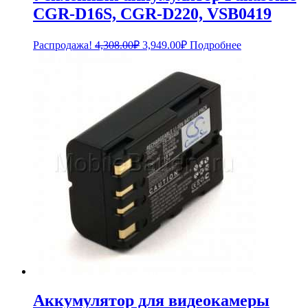
CGR-D16S, CGR-D220, VSB0419
Первоначальная
Текущая
Распродажа!
4,308.00
₽
3,949.00
₽
Подробнее
цена
цена:
составляла
3,949.00₽.
4,308.00₽.
Аккумулятор для видеокамеры