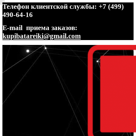
Телефон клиентской службы: +7 (499)
490-64-16
E-mail приема заказов:
kupibatareiki@gmail.com
Перейти
Перейти
к
к
навигации
содержимому