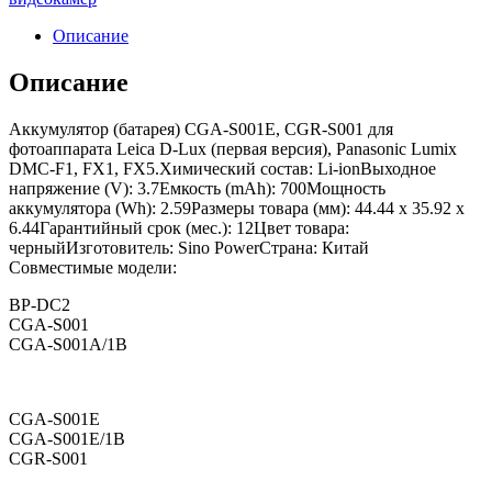
Описание
Описание
Аккумулятор (батарея) CGA-S001E, CGR-S001 для
фотоаппарата Leica D-Lux (первая версия), Panasonic Lumix
DMC-F1, FX1, FX5.Химический состав: Li-ionВыходное
напряжение (V): 3.7Емкость (mAh): 700Мощность
аккумулятора (Wh): 2.59Размеры товара (мм): 44.44 x 35.92 x
6.44Гарантийный срок (мес.): 12Цвет товара:
черныйИзготовитель: Sino PowerСтрана: Китай
Совместимые модели:
BP-DC2
CGA-S001
CGA-S001A/1B
CGA-S001E
CGA-S001E/1B
CGR-S001