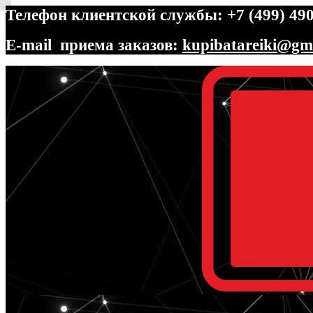
Телефон клиентской службы: +7 (499) 490
E-mail приема заказов:
kupibatareiki@gm
Перейти
Перейти
к
к
навигации
содержимому