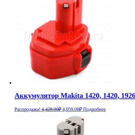
Аккумулятор Makita 1420, 1420, 1926
Первоначальная
Текущая
Распродажа!
4,428.00
₽
4,059.00
₽
Подробнее
цена
цена:
составляла
4,059.00₽.
4,428.00₽.