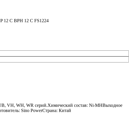
BP 12 C BPH 12 C FS1224
S, UB, VH, WH, WR серий.Химический состав: Ni-MHВыходное
отовитель: Sino PowerСтрана: Китай