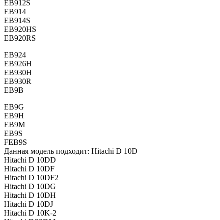
EB912S
EB914
EB914S
EB920HS
EB920RS
EB924
EB926H
EB930H
EB930R
EB9B
EB9G
EB9H
EB9M
EB9S
FEB9S
Данная модель подходит: Hitachi D 10D
Hitachi D 10DD
Hitachi D 10DF
Hitachi D 10DF2
Hitachi D 10DG
Hitachi D 10DH
Hitachi D 10DJ
Hitachi D 10K-2