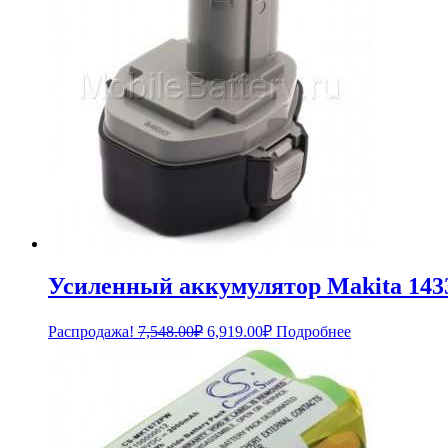
Усиленный аккумулятор Makita 1433,
Первоначальная
Текущая
Распродажа!
7,548.00
₽
6,919.00
₽
Подробнее
цена
цена:
составляла
6,919.00₽.
7,548.00₽.