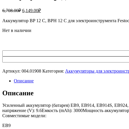
Первоначальная
Текущая
6,708.00
₽
6,149.00
₽
цена
цена:
составляла
Аккумулятор BP 12 C, BPH 12 C для электроинструмента Festo
6,149.00₽.
6,708.00₽.
Нет в наличии
Артикул:
004.01908
Категория:
Аккумуляторы для электроинст
Описание
Описание
Усиленный аккумулятор (батарея) EB9, EB914, EB914S, EB924
напряжение (V): 9.6Емкость (mAh): 3000Мощность аккумулятора
Совместимые модели:
EB9