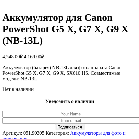
Аккумулятор для Canon
PowerShot G5 X, G7 X, G9 X
(NB-13L)
Первоначальная
Текущая
4,548.00
₽
4,169.00
₽
цена
цена:
составляла
Аккумулятор (батарея) NB-13L для фотоаппарата Canon
4,169.00₽.
PowerShot G5 X, G7 X, G9 X, SX610 HS. Совместимые
4,548.00₽.
модели: NB-13L
Нет в наличии
Уведомить о наличии
Артикул:
051.90305
Категория:
Аккумуляторы для фото и
видеокамер