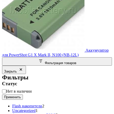
Аккумулятор
для PowerShot G1 X Mark II, N100 (NB-12L)
Фильтрация товаров
Закрыть
Фильтры
Статус
Статус
Нет в наличии
Применить
2
Flash накопители
2
1
товара
Uncategorized
1