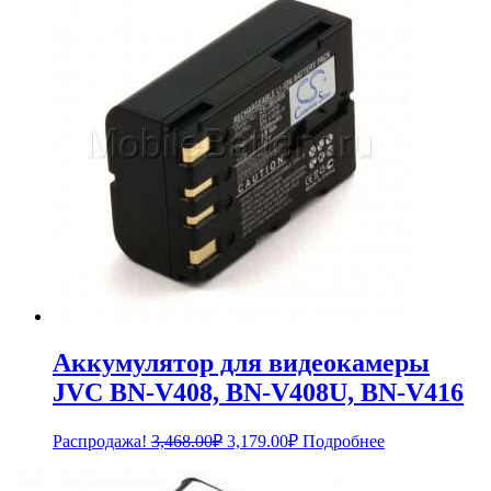
1,034.00₽.
Аккумулятор для видеокамеры
JVC BN-V408, BN-V408U, BN-V416
Первоначальная
Текущая
Распродажа!
3,468.00
₽
3,179.00
₽
Подробнее
цена
цена:
составляла
3,179.00₽.