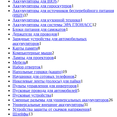
товар
7
Аккумуляторы для BIOS
7
товаров
1
Аккумуляторы для гироскутеров
1
товар
Аккумуляторы для источников бесперебойного питания
37
(ИБП)
37
товаров
1
Аккумуляторы для кухонной техники
1
товар
12
Аккумуляторы для системы ЭРА ГЛОНАСС
12
1
товаров
Блоки питания для самокатов
1
1
товар
Держатели для проводов
1
товар
Зарядные устройства для автомобильных
1
аккумуляторов
1
8
товар
Карты памяти
8
товаров
2
Компьютерные мыши
2
товара
4
Лампы для проекторов
4
8
товара
Мебель
8
товаров
1
Набор отверток
1
товар
19
Напольные горшки (кашпо)
19
товаров
2
Наушники для сотовых телефонов
2
товара
1
Никелевые ленты (полосы) для пайки
1
1
товар
Пульты управления для инверторов
1
товар
5
Пусковые провода для автомобилей
5
1
товаров
Пусковые устройства
1
товар
26
Сменные разъемы для универсальных аккумуляторов
26
31
то
Универсальные внешние аккумуляторы
31
товар
1
Устройства защиты от скачков напряжения
1
13
товар
Шлейфы
13