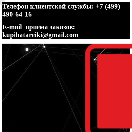
Телефон клиентской службы: +7 (499)
490-64-16
E-mail приема заказов:
kupibatareiki@gmail.com
Перейти
Перейти
к
к
навигации
содержимому