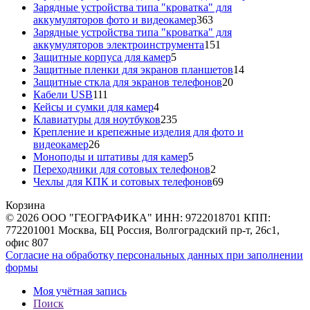
товара
Зарядные устройства типа "кроватка" для
363
аккумуляторов фото и видеокамер
363
товара
Зарядные устройства типа "кроватка" для
151
аккумуляторов электроинструмента
151
5
товар
Защитные корпуса для камер
5
товаров
14
Защитные пленки для экранов планшетов
14
20
товаров
Защитные сткла для экранов телефонов
20
111
товаров
Кабели USB
111
товаров
4
Кейсы и сумки для камер
4
товара
235
Клавиатуры для ноутбуков
235
товаров
Крепление и крепежные изделия для фото и
26
видеокамер
26
товаров
5
Моноподы и штативы для камер
5
товаров
2
Переходники для сотовых телефонов
2
товара
69
Чехлы для КПК и сотовых телефонов
69
товаров
Корзина
© 2026 ООО "ГЕОГРАФИКА" ИНН: 9722018701 КПП:
772201001 Москва, БЦ Россия, Волгоградский пр-т, 26с1,
офис 807
Согласие на обработку персональных данных при заполнении
формы
Моя учётная запись
Поиск