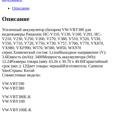
Описание
Описание
Усиленный аккумулятор (батарея) VW-VBT380 для
видеокамеры Panasonic HC-V110, V130, V160, V201, HC-
V210, V230, V250, V260, V270, V380, V510, V520, V530,
V550, V710, V720, V750, V730, V757, V760, V770, VX870,
VX980, VXF990, W570, W580, W850, WX970
серии.Химический состав: Li-ionВыходное напряжение (V):
3.6Емкость (mAh): 3400Мощность аккумулятора (Wh):
12.24Размеры товара (мм): 43.26 x 30.70 x 40.60Гарантийный
срок (мес.): 12Цвет товара: черныйИзготовитель: Cameron
SinoСтрана: Китай
Совместимые модели:
VW-VBT190
VW-VBT380
VW-VBT380E-K
VW-VBY100
VW-VBY100E-K