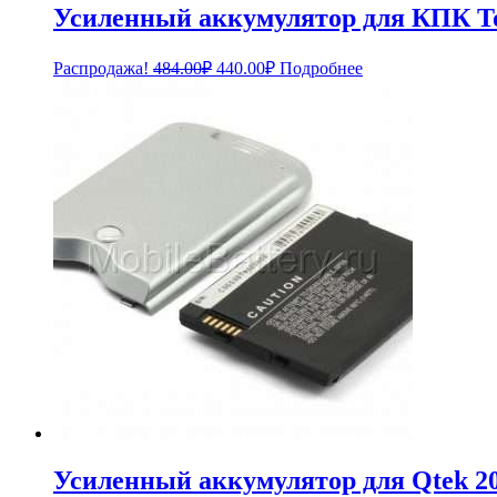
Усиленный аккумулятор для КПК T
Первоначальная
Текущая
Распродажа!
484.00
₽
440.00
₽
Подробнее
цена
цена:
составляла
440.00₽.
484.00₽.
Усиленный аккумулятор для Qtek 20