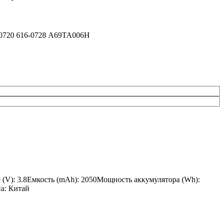
6-0720 616-0728 A69TA006H
 (V): 3.8Емкость (mAh): 2050Мощность аккумулятора (Wh):
на: Китай