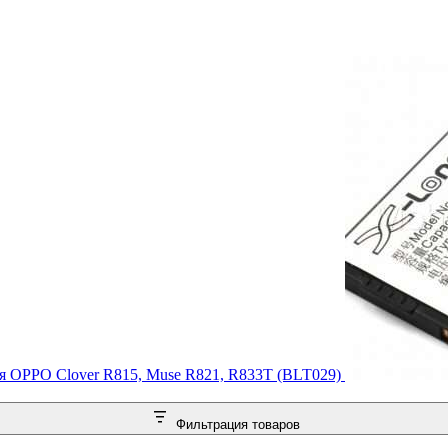
я OPPO Clover R815, Muse R821, R833T (BLT029)
Фильтрация товаров