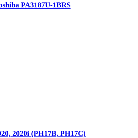
oshiba PA3187U-1BRS
20, 2020i (PH17B, PH17C)