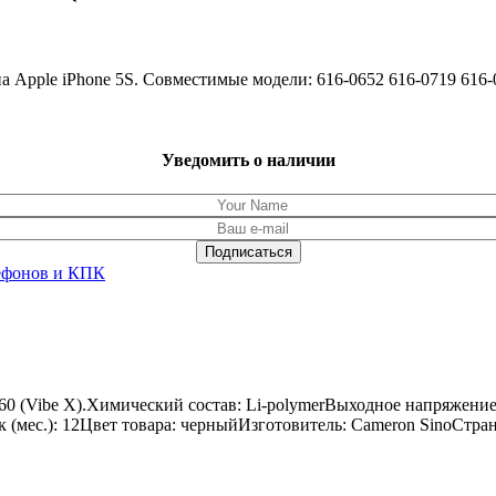
она Apple iPhone 5S. Совместимые модели: 616-0652 616-0719 61
Уведомить о наличии
ефонов и КПК
60 (Vibe X).Химический состав: Li-polymerВыходное напряжение
ок (мес.): 12Цвет товара: черныйИзготовитель: Cameron SinoСтра