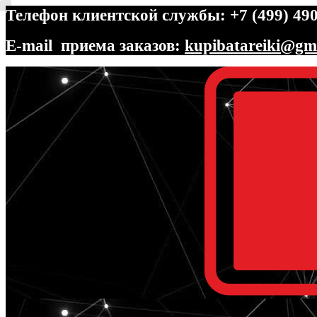
Телефон клиентской службы: +7 (499) 490
E-mail приема заказов:
kupibatareiki@gm
Перейти
Перейти
к
к
навигации
содержимому