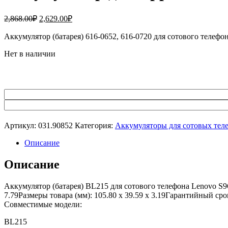
Первоначальная
Текущая
2,868.00
₽
2,629.00
₽
цена
цена:
составляла
Аккумулятор (батарея) 616-0652, 616-0720 для сотового телеф
2,629.00₽.
2,868.00₽.
Нет в наличии
Артикул:
031.90852
Категория:
Аккумуляторы для сотовых тел
Описание
Описание
Аккумулятор (батарея) BL215 для сотового телефона Lenovo S9
7.79Размеры товара (мм): 105.80 x 39.59 x 3.19Гарантийный ср
Совместимые модели:
BL215