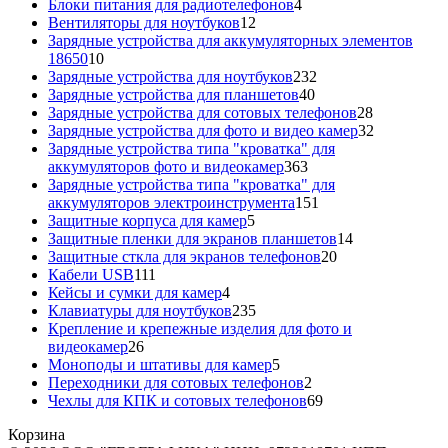
товаров
4
Блоки питания для радиотелефонов
4
12
товара
Вентиляторы для ноутбуков
12
товаров
Зарядные устройства для аккумуляторных элементов
10
18650
10
товаров
232
Зарядные устройства для ноутбуков
232
40
товара
Зарядные устройства для планшетов
40
товаров
28
Зарядные устройства для сотовых телефонов
28
товаров
32
Зарядные устройства для фото и видео камер
32
товара
Зарядные устройства типа "кроватка" для
363
аккумуляторов фото и видеокамер
363
товара
Зарядные устройства типа "кроватка" для
151
аккумуляторов электроинструмента
151
5
товар
Защитные корпуса для камер
5
товаров
14
Защитные пленки для экранов планшетов
14
20
товаров
Защитные сткла для экранов телефонов
20
111
товаров
Кабели USB
111
товаров
4
Кейсы и сумки для камер
4
товара
235
Клавиатуры для ноутбуков
235
товаров
Крепление и крепежные изделия для фото и
26
видеокамер
26
товаров
5
Моноподы и штативы для камер
5
товаров
2
Переходники для сотовых телефонов
2
товара
69
Чехлы для КПК и сотовых телефонов
69
товаров
Корзина