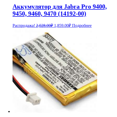
Аккумулятор для Jabra Pro 9400,
9450, 9460, 9470 (14192-00)
Первоначальная
Текущая
Распродажа!
2,028.00
₽
1,859.00
₽
Подробнее
цена
цена:
составляла
1,859.00₽.
2,028.00₽.