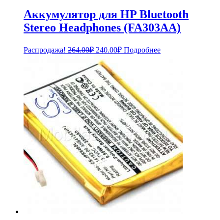
Аккумулятор для HP Bluetooth
Stereo Headphones (FA303AA)
Первоначальная
Текущая
Распродажа!
264.00
₽
240.00
₽
Подробнее
цена
цена:
составляла
240.00₽.
264.00₽.