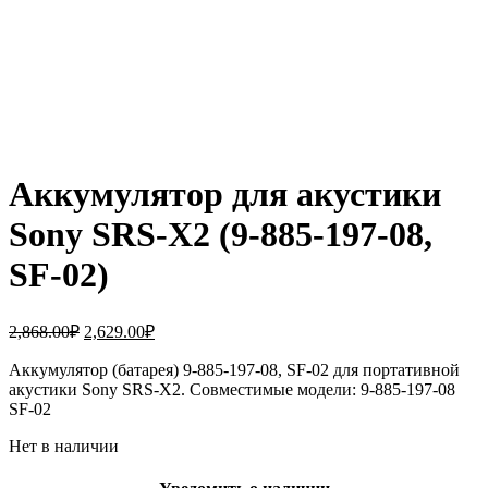
Аккумулятор для акустики
Sony SRS-X2 (9-885-197-08,
SF-02)
Первоначальная
Текущая
2,868.00
₽
2,629.00
₽
цена
цена:
составляла
Аккумулятор (батарея) 9-885-197-08, SF-02 для портативной
2,629.00₽.
акустики Sony SRS-X2. Совместимые модели: 9-885-197-08
2,868.00₽.
SF-02
Нет в наличии