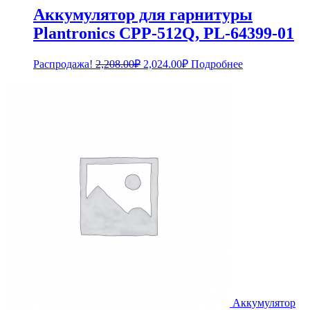
Аккумулятор для гарнитуры
Plantronics CPP-512Q, PL-64399-01
Первоначальная
Текущая
Распродажа!
2,208.00
₽
2,024.00
₽
Подробнее
цена
цена:
составляла
2,024.00₽.
2,208.00₽.
Аккумулятор