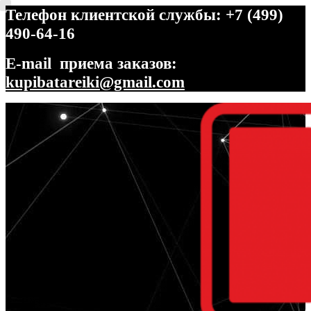
Телефон клиентской службы: +7 (499)
490-64-16
E-mail приема заказов:
kupibatareiki@gmail.com
Перейти
Перейти
к
к
навигации
содержимому